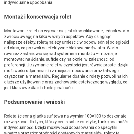
indywidualne upodobania.
Montaż i konserwacja rolet
Montowanie rolet na wymiar nie jest skomplikowane, jednak warto
zwrócić uwagę na kilka ważnych aspektów. Aby osiągnąć
najlepsze efekty, roletę należy umieścić w odpowiedniej odległości
od okna, co pozwoli na efektywne blokowanie światła. Warto
również zastanowić się nad systemem montażu – można je
montować na ścianie, suficie czy na oknie, w zależności od
preferencji. Utrzymanie rolet w czystości jest równie proste, dzięki
możliwości odpinania ich z miejsca mocowania oraz łatwego
czyszczenia materiałów. Regularne dbanie o rolety pozwoli na ich
dłuższe użytkowanie oraz zachowanie estetycznego wyglądu, co
jest kluczowe dla ich funkcjonalności.
Podsumowanie i wnioski
Roleta ścienna gładka sufitowa na wymiar 100×180 to doskonałe
rozwiązanie dla tych, którzy cenią sobie estetykę, funkcjonalność i
indywidualność. Dzięki możliwości dopasowania do specyfiki
wnętrza oraz różnorodności dostępnych materiałów, rolety te