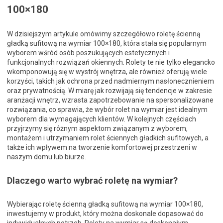
100×180
W dzisiejszym artykule omówimy szczegółowo roletę ścienną
gładką sufitową na wymiar 100×180, która stała się popularnym
wyborem wśród osób poszukujących estetycznych i
funkcjonalnych rozwiązań okiennych. Rolety te nie tylko elegancko
wkomponowują się w wystrój wnętrza, ale również oferują wiele
korzyści, takich jak ochrona przed nadmiernym nasłonecznieniem
oraz prywatnością. W miarę jak rozwijają się tendencje w zakresie
aranżacji wnętrz, wzrasta zapotrzebowanie na spersonalizowane
rozwiązania, co sprawia, że wybór rolet na wymiar jest idealnym
wyborem dla wymagających klientów. W kolejnych częściach
przyjrzymy się różnym aspektom związanym z wyborem,
montażem i utrzymaniem rolet ściennych gładkich sufitowych, a
także ich wpływem na tworzenie komfortowej przestrzeni w
naszym domu lub biurze.
Dlaczego warto wybrać roletę na wymiar?
Wybierając roletę ścienną gładką sufitową na wymiar 100×180,
inwestujemy w produkt, który można doskonale dopasować do