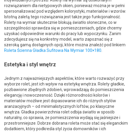
indywidualnych potrzeb. Rolety na wymiar są doskonałym
rozwiązaniem dla nietypowych okien, ponieważ można je w pełni
spersonalizować pod względem kolorystyki, materiałów i wzorów.
Istotną zaletą tego rozwiązania jest także jego funkcjonalność.
Rolety na wymiar skutecznie blokują światło słoneczne, co w
szczególności sprawdza się w pomieszczeniach, gdzie chcemy
uzyskać odpowiednie warunki do pracy lub wypoczynku. Zanim
zdecydujesz się na konkretny model, warto zapoznać się z
szeroką gamą dostępnych opcji, które można znaleźć pod linkiem
Roleta Ścienna Gładka Sufitowa Na Wymiar 100×180
.
Estetyka i styl wnętrz
Jednym z najważniejszych aspektów, które warto rozważyć przy
wyborze rolet, jest ich wpływ na estetykę wnętrza. Rolety gładkie,
pozbawione zbędnych zdobień, wprowadzają do pomieszczenia
elegancję i nowoczesność. Dzięki różnorodności kolorów i
materiałów możliwe jest dopasowanie ich do różnych stylów
aranżacyjnych – od minimalistycznych loftów, po klasyczne
wnętrza. Gładka powierzchnia rolet odbija światło w sposób
naturalny, co sprawia, że pomieszczenia wydają się jaśniejsze i
przestronniejsze. Dobrze dobrana roleta może stać się eleganckim
dodatkiem, który podkreśla styl życia domowników i ich