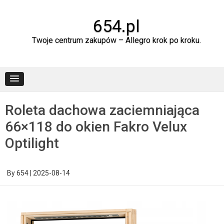
Skip
to
content
654.pl
Twoje centrum zakupów – Allegro krok po kroku.
Roleta dachowa zaciemniająca
66×118 do okien Fakro Velux
Optilight
By
654
|
2025-08-14