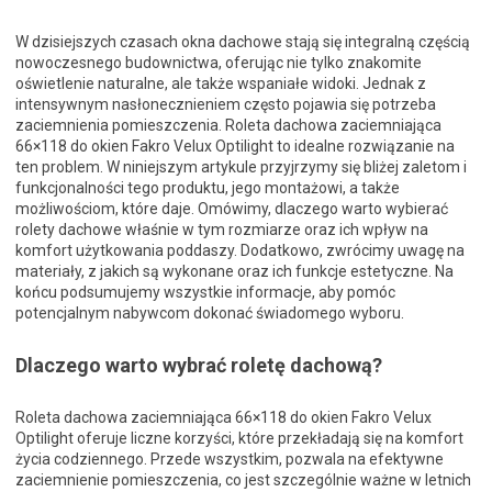
W dzisiejszych czasach okna dachowe stają się integralną częścią
nowoczesnego budownictwa, oferując nie tylko znakomite
oświetlenie naturalne, ale także wspaniałe widoki. Jednak z
intensywnym nasłonecznieniem często pojawia się potrzeba
zaciemnienia pomieszczenia. Roleta dachowa zaciemniająca
66×118 do okien Fakro Velux Optilight to idealne rozwiązanie na
ten problem. W niniejszym artykule przyjrzymy się bliżej zaletom i
funkcjonalności tego produktu, jego montażowi, a także
możliwościom, które daje. Omówimy, dlaczego warto wybierać
rolety dachowe właśnie w tym rozmiarze oraz ich wpływ na
komfort użytkowania poddaszy. Dodatkowo, zwrócimy uwagę na
materiały, z jakich są wykonane oraz ich funkcje estetyczne. Na
końcu podsumujemy wszystkie informacje, aby pomóc
potencjalnym nabywcom dokonać świadomego wyboru.
Dlaczego warto wybrać roletę dachową?
Roleta dachowa zaciemniająca 66×118 do okien Fakro Velux
Optilight oferuje liczne korzyści, które przekładają się na komfort
życia codziennego. Przede wszystkim, pozwala na efektywne
zaciemnienie pomieszczenia, co jest szczególnie ważne w letnich