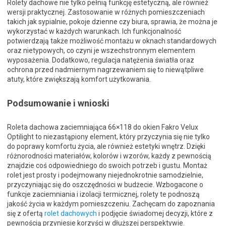
Rolety dachowe nie tylko pełnią funkcję estetyczną, ale również
wersji praktycznej. Zastosowanie w różnych pomieszczeniach
takich jak sypialnie, pokoje dzienne czy biura, sprawia, że można je
wykorzystać w każdych warunkach. Ich funkcjonalność
potwierdzają także możliwość montażu w oknach standardowych
oraz nietypowych, co czyni je wszechstronnym elementem
wyposażenia. Dodatkowo, regulacja natężenia światła oraz
ochrona przed nadmiernym nagrzewaniem się to niewątpliwe
atuty, które zwiększają komfort użytkowania.
Podsumowanie i wnioski
Roleta dachowa zaciemniająca 66×118 do okien Fakro Velux
Optilight to niezastąpiony element, który przyczynia się nie tylko
do poprawy komfortu życia, ale również estetyki wnętrz. Dzięki
różnorodności materiałów, kolorów i wzorów, każdy z pewnością
znajdzie coś odpowiedniego do swoich potrzeb i gustu. Montaż
rolet jest prosty i podejmowany niejednokrotnie samodzielnie,
przyczyniając się do oszczędności w budżecie. Wzbogacone o
funkcje zaciemniania i izolacji termicznej, rolety te podnoszą
jakość życia w każdym pomieszczeniu. Zachęcam do zapoznania
się z ofertą
rolet dachowych
i podjęcie świadomej decyzji, które z
pewnością przyniesie korzyści w dłuższej perspektywie.