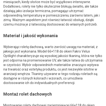
miesiącach, kiedy słońce może być wyjątkowo intensywne.
Dodatkowo, rolety nie tylko skutecznie blokują światło, ale także
działają jako izolacja termiczna, pomagając utrzymać
odpowiednią temperaturę w pomieszczeniu zarówno latem, jak i
zimą. Ważnym aspektem jest również łatwość obsługi, dzięki
czemu można je z łatwością dostosować do własnych potrzeb.
Materiał i jakość wykonania
Wybierając roletę dachową, warto zwrócić uwagę na materiał, z
jakiego jest wykonana. Model 66×118 do okien Fakro Velux
Optilight charakteryzuje się wysokiej jakości tkaniną, która nie tylko
jest odporna na promieniowanie UV, ale także łatwa do utrzymania
w czystości. Wybór odpowiednich materiałów znacząco wpływa
na trwałość oraz estetykę produktu, co jest niezwykle istotne w
aranżacji wnętrza. Tkaniny używane w tego rodzaju roletach są
dostępne w różnych kolorach i wzorach, co umożliwia
dostosowanie ich do indywidualnych preferencji.
Montaż rolet dachowych
Montowanie rolety dachowej zaciemniającej 66×118 do okien