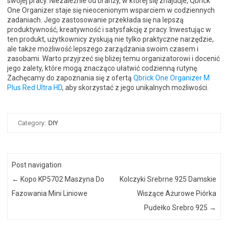
swojej pracy. Niezależnie od branży, w której się znajduje, Qbrick
One Organizer staje się nieocenionym wsparciem w codziennych
zadaniach. Jego zastosowanie przekłada się na lepszą
produktywność, kreatywność i satysfakcję z pracy. Inwestując w
ten produkt, użytkownicy zyskują nie tylko praktyczne narzędzie,
ale także możliwość lepszego zarządzania swoim czasem i
zasobami. Warto przyjrzeć się bliżej temu organizatorowi i docenić
jego zalety, które mogą znacząco ułatwić codzienną rutynę.
Zachęcamy do zapoznania się z ofertą
Qbrick One Organizer M
Plus Red Ultra HD
, aby skorzystać z jego unikalnych możliwości.
Category:
DIY
Post navigation
←
Kopo KP5702 Maszyna Do
Kolczyki Srebrne 925 Damskie
Fazowania Mini Liniowe
Wiszące Ażurowe Piórka
Pudełko Srebro 925
→