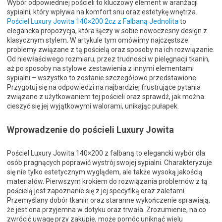
Wybór odpowiedniej pościeli to kluczowy element w aranżacji
sypialni, który wpływa na komfort snu oraz estetykę wnętrza.
Pościel Luxury Jowita 140×200 2cz z Falbaną Jednolita
to
elegancka propozycja, która łączy w sobie nowoczesny design z
klasycznym stylem. W artykule tym omówimy najczęstsze
problemy związane z tą pościelą oraz sposoby na ich rozwiązanie.
Od niewłaściwego rozmiaru, przez trudności w pielęgnacji tkanin,
aż po sposoby na stylowe zestawienia z innymi elementami
sypialni – wszystko to zostanie szczegółowo przedstawione.
Przygotuj się na odpowiedzi na najbardziej frustrujące pytania
związane z użytkowaniem tej pościeli oraz sprawdź, jak można
cieszyć się jej wyjątkowymi walorami, unikając pułapek.
Wprowadzenie do pościeli Luxury Jowita
Pościel Luxury Jowita 140×200 z falbaną to elegancki wybór dla
osób pragnących poprawić wystrój swojej sypialni. Charakteryzuje
się nie tylko estetycznym wyglądem, ale także wysoką jakością
materiałów. Pierwszym krokiem do rozwiązania problemów z tą
pościelą jest zapoznanie się z jej specyfiką oraz zaletami.
Przemyślany dobór tkanin oraz staranne wykończenie sprawiają,
że jest ona przyjemna w dotyku oraz trwała. Zrozumienie, na co
zwrócić uwagę przy zakupie, może pomóc uniknąć wielu