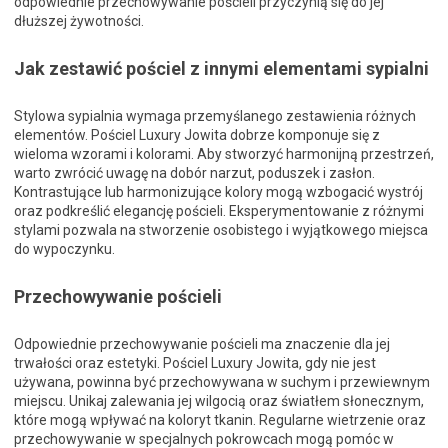
odpowiednie przechowywanie pościeli przyczynią się do jej
dłuższej żywotności.
Jak zestawić pościel z innymi elementami sypialni
Stylowa sypialnia wymaga przemyślanego zestawienia różnych
elementów. Pościel Luxury Jowita dobrze komponuje się z
wieloma wzorami i kolorami. Aby stworzyć harmonijną przestrzeń,
warto zwrócić uwagę na dobór narzut, poduszek i zasłon.
Kontrastujące lub harmonizujące kolory mogą wzbogacić wystrój
oraz podkreślić elegancję pościeli. Eksperymentowanie z różnymi
stylami pozwala na stworzenie osobistego i wyjątkowego miejsca
do wypoczynku.
Przechowywanie pościeli
Odpowiednie przechowywanie pościeli ma znaczenie dla jej
trwałości oraz estetyki. Pościel Luxury Jowita, gdy nie jest
używana, powinna być przechowywana w suchym i przewiewnym
miejscu. Unikaj zalewania jej wilgocią oraz światłem słonecznym,
które mogą wpływać na koloryt tkanin. Regularne wietrzenie oraz
przechowywanie w specjalnych pokrowcach mogą pomóc w