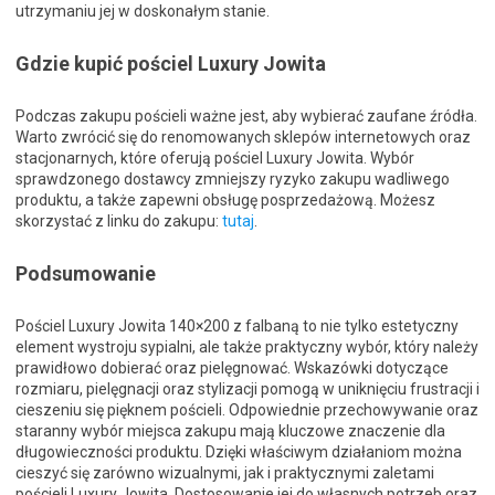
utrzymaniu jej w doskonałym stanie.
Gdzie kupić pościel Luxury Jowita
Podczas zakupu pościeli ważne jest, aby wybierać zaufane źródła.
Warto zwrócić się do renomowanych sklepów internetowych oraz
stacjonarnych, które oferują pościel Luxury Jowita. Wybór
sprawdzonego dostawcy zmniejszy ryzyko zakupu wadliwego
produktu, a także zapewni obsługę posprzedażową. Możesz
skorzystać z linku do zakupu:
tutaj
.
Podsumowanie
Pościel Luxury Jowita 140×200 z falbaną to nie tylko estetyczny
element wystroju sypialni, ale także praktyczny wybór, który należy
prawidłowo dobierać oraz pielęgnować. Wskazówki dotyczące
rozmiaru, pielęgnacji oraz stylizacji pomogą w uniknięciu frustracji i
cieszeniu się pięknem pościeli. Odpowiednie przechowywanie oraz
staranny wybór miejsca zakupu mają kluczowe znaczenie dla
długowieczności produktu. Dzięki właściwym działaniom można
cieszyć się zarówno wizualnymi, jak i praktycznymi zaletami
pościeli Luxury Jowita. Dostosowanie jej do własnych potrzeb oraz