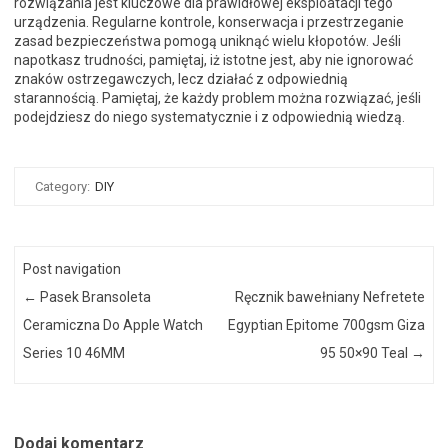
rozwiązania jest kluczowe dla prawidłowej eksploatacji tego
urządzenia. Regularne kontrole, konserwacja i przestrzeganie
zasad bezpieczeństwa pomogą uniknąć wielu kłopotów. Jeśli
napotkasz trudności, pamiętaj, iż istotne jest, aby nie ignorować
znaków ostrzegawczych, lecz działać z odpowiednią
starannością. Pamiętaj, że każdy problem można rozwiązać, jeśli
podejdziesz do niego systematycznie i z odpowiednią wiedzą.
Category:
DIY
Post navigation
←
Pasek Bransoleta
Ręcznik bawełniany Nefretete
Ceramiczna Do Apple Watch
Egyptian Epitome 700gsm Giza
Series 10 46MM
95 50×90 Teal
→
Dodaj komentarz