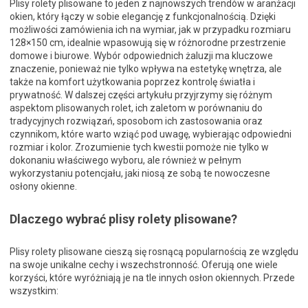
Plisy rolety plisowane to jeden z najnowszych trendów w aranżacji
okien, który łączy w sobie elegancję z funkcjonalnością. Dzięki
możliwości zamówienia ich na wymiar, jak w przypadku rozmiaru
128×150 cm, idealnie wpasowują się w różnorodne przestrzenie
domowe i biurowe. Wybór odpowiednich żaluzji ma kluczowe
znaczenie, ponieważ nie tylko wpływa na estetykę wnętrza, ale
także na komfort użytkowania poprzez kontrolę światła i
prywatność. W dalszej części artykułu przyjrzymy się różnym
aspektom plisowanych rolet, ich zaletom w porównaniu do
tradycyjnych rozwiązań, sposobom ich zastosowania oraz
czynnikom, które warto wziąć pod uwagę, wybierając odpowiedni
rozmiar i kolor. Zrozumienie tych kwestii pomoże nie tylko w
dokonaniu właściwego wyboru, ale również w pełnym
wykorzystaniu potencjału, jaki niosą ze sobą te nowoczesne
osłony okienne.
Dlaczego wybrać plisy rolety plisowane?
Plisy rolety plisowane cieszą się rosnącą popularnością ze względu
na swoje unikalne cechy i wszechstronność. Oferują one wiele
korzyści, które wyróżniają je na tle innych osłon okiennych. Przede
wszystkim: