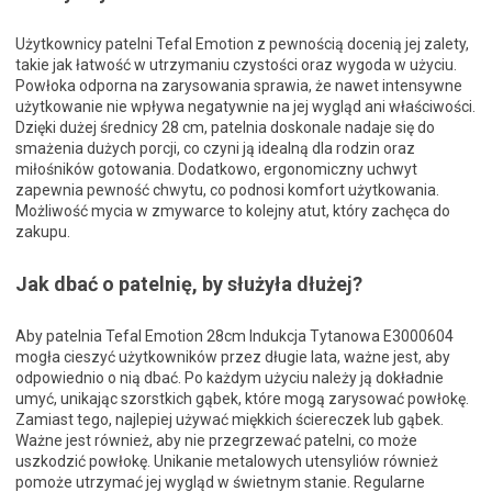
Użytkownicy patelni Tefal Emotion z pewnością docenią jej zalety,
takie jak łatwość w utrzymaniu czystości oraz wygoda w użyciu.
Powłoka odporna na zarysowania sprawia, że nawet intensywne
użytkowanie nie wpływa negatywnie na jej wygląd ani właściwości.
Dzięki dużej średnicy 28 cm, patelnia doskonale nadaje się do
smażenia dużych porcji, co czyni ją idealną dla rodzin oraz
miłośników gotowania. Dodatkowo, ergonomiczny uchwyt
zapewnia pewność chwytu, co podnosi komfort użytkowania.
Możliwość mycia w zmywarce to kolejny atut, który zachęca do
zakupu.
Jak dbać o patelnię, by służyła dłużej?
Aby patelnia Tefal Emotion 28cm Indukcja Tytanowa E3000604
mogła cieszyć użytkowników przez długie lata, ważne jest, aby
odpowiednio o nią dbać. Po każdym użyciu należy ją dokładnie
umyć, unikając szorstkich gąbek, które mogą zarysować powłokę.
Zamiast tego, najlepiej używać miękkich ściereczek lub gąbek.
Ważne jest również, aby nie przegrzewać patelni, co może
uszkodzić powłokę. Unikanie metalowych utensyliów również
pomoże utrzymać jej wygląd w świetnym stanie. Regularne