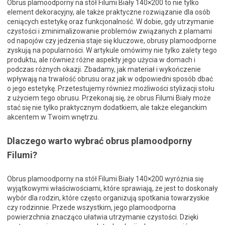
Obrus plamoodporny na stół Filumi Biały 140×200 to nie tylko
element dekoracyjny, ale także praktyczne rozwiązanie dla osób
ceniących estetykę oraz funkcjonalność. W dobie, gdy utrzymanie
czystości i zminimalizowanie problemów związanych z plamami
od napojów czy jedzenia staje się kluczowe, obrusy plamoodporne
zyskują na popularności. W artykule omówimy nie tylko zalety tego
produktu, ale również różne aspekty jego użycia w domach i
podczas różnych okazji. Zbadamy, jak materiał i wykończenie
wpływają na trwałość obrusu oraz jak w odpowiedni sposób dbać
o jego estetykę. Przetestujemy również możliwości stylizacji stołu
z użyciem tego obrusu. Przekonaj się, że obrus Filumi Biały może
stać się nie tylko praktycznym dodatkiem, ale także eleganckim
akcentem w Twoim wnętrzu.
Dlaczego warto wybrać obrus plamoodporny
Filumi?
Obrus plamoodporny na stół Filumi Biały 140×200 wyróżnia się
wyjątkowymi właściwościami, które sprawiają, że jest to doskonały
wybór dla rodzin, które często organizują spotkania towarzyskie
czy rodzinnie. Przede wszystkim, jego plamoodporna
powierzchnia znacząco ułatwia utrzymanie czystości. Dzięki