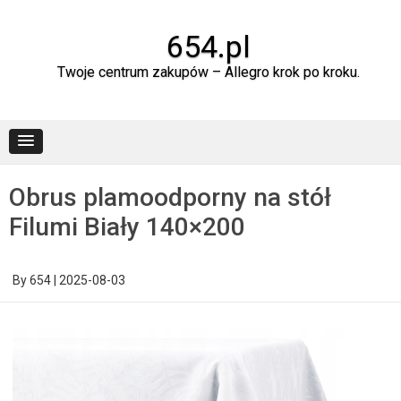
Skip
to
content
654.pl
Twoje centrum zakupów – Allegro krok po kroku.
Obrus plamoodporny na stół
Filumi Biały 140×200
By
654
|
2025-08-03