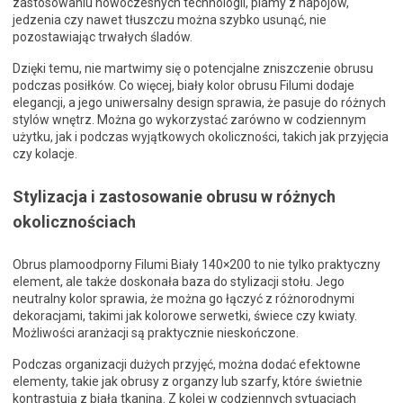
zastosowaniu nowoczesnych technologii, plamy z napojów,
jedzenia czy nawet tłuszczu można szybko usunąć, nie
pozostawiając trwałych śladów.
Dzięki temu, nie martwimy się o potencjalne zniszczenie obrusu
podczas posiłków. Co więcej, biały kolor obrusu Filumi dodaje
elegancji, a jego uniwersalny design sprawia, że pasuje do różnych
stylów wnętrz. Można go wykorzystać zarówno w codziennym
użytku, jak i podczas wyjątkowych okoliczności, takich jak przyjęcia
czy kolacje.
Stylizacja i zastosowanie obrusu w różnych
okolicznościach
Obrus plamoodporny Filumi Biały 140×200 to nie tylko praktyczny
element, ale także doskonała baza do stylizacji stołu. Jego
neutralny kolor sprawia, że można go łączyć z różnorodnymi
dekoracjami, takimi jak kolorowe serwetki, świece czy kwiaty.
Możliwości aranżacji są praktycznie nieskończone.
Podczas organizacji dużych przyjęć, można dodać efektowne
elementy, takie jak obrusy z organzy lub szarfy, które świetnie
kontrastują z białą tkaniną. Z kolei w codziennych sytuacjach