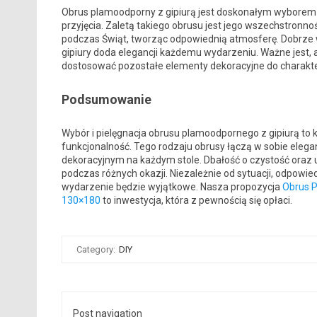
Obrus plamoodporny z gipiurą jest doskonałym wyborem 
przyjęcia. Zaletą takiego obrusu jest jego wszechstronn
podczas Świąt, tworząc odpowiednią atmosferę. Dobrze w
gipiury doda elegancji każdemu wydarzeniu. Ważne jest, 
dostosować pozostałe elementy dekoracyjne do charakte
Podsumowanie
Wybór i pielęgnacja obrusu plamoodpornego z gipiurą to 
funkcjonalność. Tego rodzaju obrusy łączą w sobie elega
dekoracyjnym na każdym stole. Dbałość o czystość oraz u
podczas różnych okazji. Niezależnie od sytuacji, odpowi
wydarzenie będzie wyjątkowe. Nasza propozycja
Obrus P
130×180
to inwestycja, która z pewnością się opłaci.
Category:
DIY
Post navigation