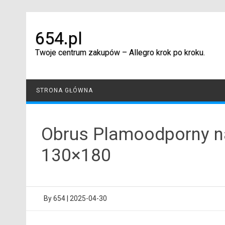
Skip
to
content
654.pl
Twoje centrum zakupów – Allegro krok po kroku.
STRONA GŁÓWNA
Obrus Plamoodporny na 
130×180
By
654
|
2025-04-30