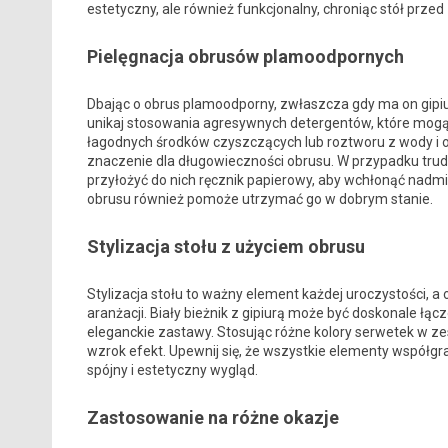
estetyczny, ale również funkcjonalny, chroniąc stół przed
Pielęgnacja obrusów plamoodpornych
Dbając o obrus plamoodporny, zwłaszcza gdy ma on gipiur
unikaj stosowania agresywnych detergentów, które mogą 
łagodnych środków czyszczących lub roztworu z wody i o
znaczenie dla długowieczności obrusu. W przypadku trud
przyłożyć do nich ręcznik papierowy, aby wchłonąć nadmi
obrusu również pomoże utrzymać go w dobrym stanie.
Stylizacja stołu z użyciem obrusu
Stylizacja stołu to ważny element każdej uroczystości,
aranżacji. Biały bieżnik z gipiurą może być doskonale łąc
eleganckie zastawy. Stosując różne kolory serwetek w z
wzrok efekt. Upewnij się, że wszystkie elementy współgra
spójny i estetyczny wygląd.
Zastosowanie na różne okazje