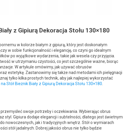
iały z Gipiurą Dekoracja Stołu 130×180
ornemu w kolorze białym z gipiurą, który jest doskonałym
zy w sobie funkcjonalność i elegancję, co czyni go idealnym
ków po wyjątkowe wydarzenia, takie jak wesela czy przyjęcia.
wość w utrzymaniu czystości, co jest szczególnie ważne, biorąc
anżacje. W artykule omówimy, jak używać obrusów
raz estetykę. Zastanowimy się także nad metodami ich pielęgnacji
aj tylko kilka prostych technik, aby jak najlepiej wykorzystać
a Stół Bieżnik Biały z Gipiurą Dekoracja Stołu 130×180
.
 przemyśleć swoje potrzeby i oczekiwania. Wybierając obrus
styl. Gipiura dodaje elegancji i subtelności, dlatego jest świetnym
do nowoczesnych, jak i tradycyjnych wnętrz. Stół o wymiarach
ci stół jadalnych. Dobrej jakości obrus nie tylko będzie