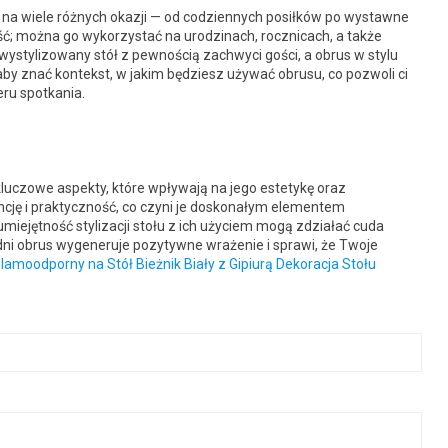
na wiele różnych okazji — od codziennych posiłków po wystawne
ość; można go wykorzystać na urodzinach, rocznicach, a także
ystylizowany stół z pewnością zachwyci gości, a obrus w stylu
aby znać kontekst, w jakim będziesz używać obrusu, co pozwoli ci
ru spotkania.
kluczowe aspekty, które wpływają na jego estetykę oraz
ncję i praktyczność, co czyni je doskonałym elementem
miejętność stylizacji stołu z ich użyciem mogą zdziałać cuda
edni obrus wygeneruje pozytywne wrażenie i sprawi, że Twoje
lamoodporny na Stół Bieżnik Biały z Gipiurą Dekoracja Stołu