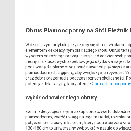
Obrus Plamoodporny na Stół Bieżnik B
W dzisiejszym artykule przyjrzymy się obrusowi plamoodp
elementem dekoracyjnym dla każdego stołu. Obrus ten łąc
wyborem na różnego rodzaju okazje, od codziennych posił
Jednym z kluczowych aspektów jego użytkowania jest łat
pod uwagę, że plamy mogą psuć nawet najpiękniejsze ar
plamoodpornych z gipiurą, aby zwiększyć ich żywotność o
oraz dobrą prezentacją podczas różnych okoliczności. Pozn
potencjał dekoracyjny, który oferuje
Obrus Plamoodporny n
Wybór odpowiedniego obrusy
Zanim zdecydujesz się na zakup obrusu, warto dokładnie
plamoodporny, zwróć uwagę na jego materiał, rozmiar oraz 
połączeniem z białym kolorem, który nadaje się zarówno 
130×180 cm to uniwersalny wybór, który pasuje do większoś