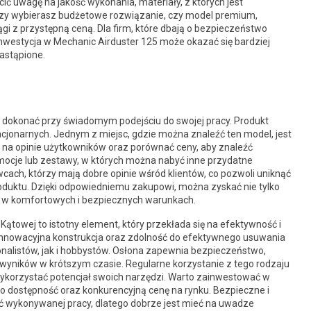
ić uwagę na jakość wykonania, materiały, z których jest
 czy wybierasz budżetowe rozwiązanie, czy model premium,
ągi z przystępną ceną. Dla firm, które dbają o bezpieczeństwo
westycja w Mechanic Airduster 125 może okazać się bardziej
zastąpione.
o dokonać przy świadomym podejściu do swojej pracy. Produkt
cjonarnych. Jednym z miejsc, gdzie można znaleźć ten model, jest
 na opinie użytkowników oraz porównać ceny, aby znaleźć
omocje lub zestawy, w których można nabyć inne przydatne
cach, którzy mają dobre opinie wśród klientów, co pozwoli uniknąć
oduktu. Dzięki odpowiedniemu zakupowi, można zyskać nie tylko
e w komfortowych i bezpiecznych warunkach.
ątowej to istotny element, który przekłada się na efektywność i
 innowacyjna konstrukcja oraz zdolność do efektywnego usuwania
nalistów, jak i hobbystów. Osłona zapewnia bezpieczeństwo,
 wyników w krótszym czasie. Regularne korzystanie z tego rodzaju
 wykorzystać potencjał swoich narzędzi. Warto zainwestować w
o dostępność oraz konkurencyjną cenę na rynku. Bezpieczne i
 wykonywanej pracy, dlatego dobrze jest mieć na uwadze