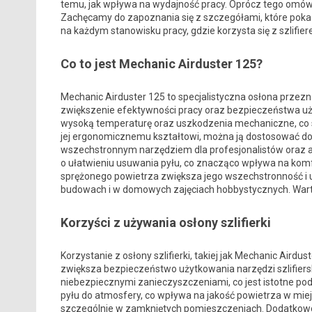
temu, jak wpływa na wydajność pracy. Oprócz tego omów
Zachęcamy do zapoznania się z szczegółami, które poka
na każdym stanowisku pracy, gdzie korzysta się z szlifie
Co to jest Mechanic Airduster 125?
Mechanic Airduster 125 to specjalistyczna osłona przezn
zwiększenie efektywności pracy oraz bezpieczeństwa uż
wysoką temperaturę oraz uszkodzenia mechaniczne, co sp
jej ergonomicznemu kształtowi, można ją dostosować do w
wszechstronnym narzędziem dla profesjonalistów oraz a
o ułatwieniu usuwania pyłu, co znacząco wpływa na komf
sprężonego powietrza zwiększa jego wszechstronność i 
budowach i w domowych zajęciach hobbystycznych. Warto
Korzyści z używania osłony szlifierki
Korzystanie z osłony szlifierki, takiej jak Mechanic Airdu
zwiększa bezpieczeństwo użytkowania narzędzi szlifiersk
niebezpiecznymi zanieczyszczeniami, co jest istotne pod
pyłu do atmosfery, co wpływa na jakość powietrza w mie
szczególnie w zamkniętych pomieszczeniach. Dodatkowo,