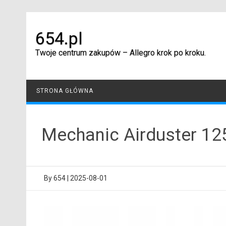
Skip
to
content
654.pl
Twoje centrum zakupów – Allegro krok po kroku.
STRONA GŁÓWNA
Mechanic Airduster 125
By
654
|
2025-08-01