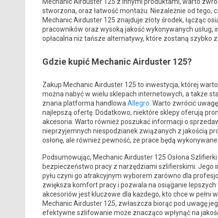
Mechanic Airduster 125 z innymi produktami, warto zwróc
stworzona, oraz łatwość montażu. Niezależnie od tego,
Mechanic Airduster 125 znajduje złoty środek, łącząc osi
pracowników oraz wysoką jakość wykonywanych usług, in
opłacalna niż tańsze alternatywy, które zostaną szybko 
Gdzie kupić Mechanic Airduster 125?
Zakup Mechanic Airduster 125 to inwestycja, której wart
można nabyć w wielu sklepach internetowych, a także sta
znana platforma handlowa
Allegro
. Warto zwrócić uwagę
najlepszą ofertę. Dodatkowo, niektóre sklepy oferują pr
akcesoria. Warto również poszukać informacji o sprzedaw
nieprzyjemnych niespodzianek związanych z jakością pr
osłonę, ale również pewność, że prace będą wykonywan
Podsumowując, Mechanic Airduster 125 Osłona Szlifierki K
bezpieczeństwo pracy z narzędziami szlifierskimi. Jego
pyłu czyni go atrakcyjnym wyborem zarówno dla profesjo
zwiększa komfort pracy i pozwala na osiąganie lepszych
akcesoriów jest kluczowe dla każdego, kto chce w pełni
Mechanic Airduster 125, zwłaszcza biorąc pod uwagę jeg
efektywne szlifowanie może znacząco wpłynąć na jakość