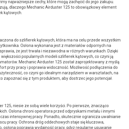
imy najważniejsze cechy, które mogą zachęcić do jego zakupu.
zują, dlaczego Mechanic Airduster 125 to obowiązkowy element
rek kątowych.
aczona do szlifierek kątowych, która ma na celu przede wszystkim
ytkownika. Osłona wykonana jest z materiałów odpornych na
rawia, że jest trwała i niezawodna w różnych warunkach. Dzięki
iększości popularnych modeli szlifierek kątowych, co czyni ją
matorów. Mechanic Airduster 125 został zaprojektowany z myślą
ort przy pracy i poprawia widoczność. Możliwość podłączenia do
użyteczność, co czyni go idealnym narzędziem w warsztatach, na
 zapoznać się z tym produktem, aby dostrzec jego potencjał.
ster 125, niesie ze sobą wiele korzyści. Po pierwsze, znacząco
ich. Osłona chroni operatora przed odpryskami metalu i innymi
czas intensywnej pracy. Ponadto, skutecznie ogranicza uwalnianie
jscu pracy. Ochrona dróg oddechowych staje się kluczowa,
 osłona poprawia wydajność pracy, gdyż regularne usuwanie