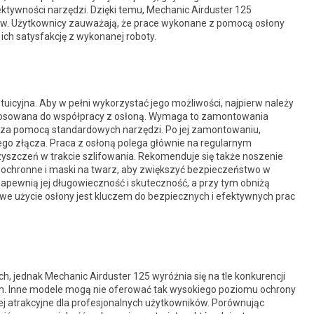
ktywności narzędzi. Dzięki temu, Mechanic Airduster 125
bów. Użytkownicy zauważają, że prace wykonane z pomocą osłony
ich satysfakcję z wykonanej roboty.
ntuicyjna. Aby w pełni wykorzystać jego możliwości, najpierw należy
zystosowana do współpracy z osłoną. Wymaga to zamontowania
ić za pomocą standardowych narzędzi. Po jej zamontowaniu,
go złącza. Praca z osłoną polega głównie na regularnym
zyszczeń w trakcie szlifowania. Rekomenduje się także noszenie
e ochronne i maski na twarz, aby zwiększyć bezpieczeństwo w
zapewnią jej długowieczność i skuteczność, a przy tym obniżą
łowe użycie osłony jest kluczem do bezpiecznych i efektywnych prac
ch, jednak Mechanic Airduster 125 wyróżnia się na tle konkurencji
iom. Inne modele mogą nie oferować tak wysokiego poziomu ochrony
ej atrakcyjne dla profesjonalnych użytkowników. Porównując