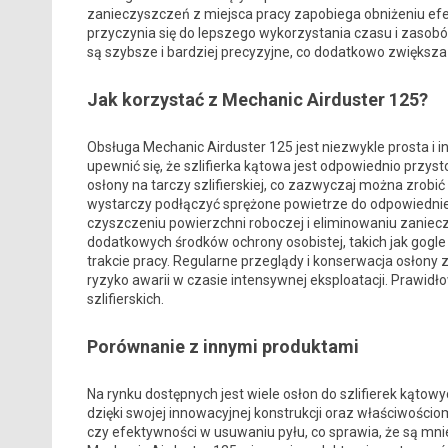
zanieczyszczeń z miejsca pracy zapobiega obniżeniu efe
przyczynia się do lepszego wykorzystania czasu i zaso
są szybsze i bardziej precyzyjne, co dodatkowo zwiększa 
Jak korzystać z Mechanic Airduster 125?
Obsługa Mechanic Airduster 125 jest niezwykle prosta i i
upewnić się, że szlifierka kątowa jest odpowiednio pr
osłony na tarczy szlifierskiej, co zazwyczaj można zrob
wystarczy podłączyć sprężone powietrze do odpowiednie
czyszczeniu powierzchni roboczej i eliminowaniu zaniec
dodatkowych środków ochrony osobistej, takich jak gogl
trakcie pracy. Regularne przeglądy i konserwacja osłony 
ryzyko awarii w czasie intensywnej eksploatacji. Prawid
szlifierskich.
Porównanie z innymi produktami
Na rynku dostępnych jest wiele osłon do szlifierek kątowy
dzięki swojej innowacyjnej konstrukcji oraz właściwośc
czy efektywności w usuwaniu pyłu, co sprawia, że są mni