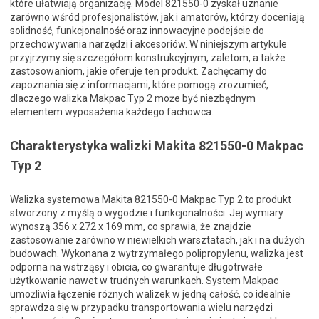
które ułatwiają organizację. Model 821550-0 zyskał uznanie
zarówno wśród profesjonalistów, jak i amatorów, którzy doceniają
solidność, funkcjonalność oraz innowacyjne podejście do
przechowywania narzędzi i akcesoriów. W niniejszym artykule
przyjrzymy się szczegółom konstrukcyjnym, zaletom, a także
zastosowaniom, jakie oferuje ten produkt. Zachęcamy do
zapoznania się z informacjami, które pomogą zrozumieć,
dlaczego walizka Makpac Typ 2 może być niezbędnym
elementem wyposażenia każdego fachowca.
Charakterystyka walizki Makita 821550-0 Makpac
Typ 2
Walizka systemowa Makita 821550-0 Makpac Typ 2 to produkt
stworzony z myślą o wygodzie i funkcjonalności. Jej wymiary
wynoszą 356 x 272 x 169 mm, co sprawia, że znajdzie
zastosowanie zarówno w niewielkich warsztatach, jak i na dużych
budowach. Wykonana z wytrzymałego polipropylenu, walizka jest
odporna na wstrząsy i obicia, co gwarantuje długotrwałe
użytkowanie nawet w trudnych warunkach. System Makpac
umożliwia łączenie różnych walizek w jedną całość, co idealnie
sprawdza się w przypadku transportowania wielu narzędzi