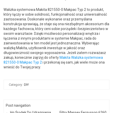
Walizka systemowa Makita 821550-0 Makpac Typ 2 to produkt,
który łączy w sobie solidność, funkcjonalność oraz uniwersalność
zastosowania. Doskonałe wykonanie oraz przemyślana
konstrukcja sprawiają, że staje się ona niezbędnym akcesorium dla
każdego fachowca, który ceni sobie porządek i bezpieczeństwo w
swoim warsztacie. Dzięki możliwości personalizacji wnętrza i
łączenia z innymi produktami w systemie Makpac, rada do
zainwestowania w ten model jest jednoznaczna. Wybierając
walizkę Makita, użytkownik inwestuje w jakość oraz
długowieczność swojego wyposażenia. Jeżeli zatem rozważasz
zakup, koniecznie zajrzyj do oferty
Makita Walizka systemowa
821550-0 Makpac Typ 2
i przekonaj się sam, jak wiele może ona
wnieść do Twojej pracy.
Category:
DIY
Post navigation
←
Hg Środek Do Udrażniania
Filtry Massey Fergusson 6260,