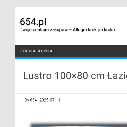
Skip
to
content
654.pl
Twoje centrum zakupów – Allegro krok po kroku.
STRONA GŁÓWNA
Lustro 100×80 cm Łazi
By
654
|
2025-07-11