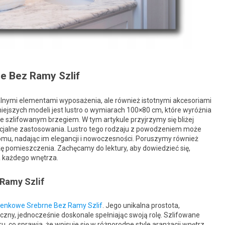
e Bez Ramy Szlif
onalnymi elementami wyposażenia, ale również istotnymi akcesoriami
jszych modeli jest lustro o wymiarach 100×80 cm, które wyróżnia
 szlifowanym brzegiem. W tym artykule przyjrzymy się bliżej
ncjalne zastosowania. Lustro tego rodzaju z powodzeniem może
 domu, nadając im elegancji i nowoczesności. Poruszymy również
ę pomieszczenia. Zachęcamy do lektury, aby dowiedzieć się,
 każdego wnętrza.
Ramy Szlif
ienkowe Srebrne Bez Ramy Szlif
. Jego unikalna prostota,
czny, jednocześnie doskonale spełniając swoją rolę. Szlifowane
 co sprawia, że wpisuje się w różnorodne style aranżacji wnętrz.