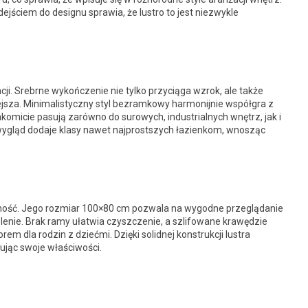
ejściem do designu sprawia, że lustro to jest niezwykle
ncji. Srebrne wykończenie nie tylko przyciąga wzrok, ale także
niejsza. Minimalistyczny styl bezramkowy harmonijnie współgra z
micie pasują zarówno do surowych, industrialnych wnętrz, jak i
 wygląd dodaje klasy nawet najprostszych łazienkom, wnosząc
czność. Jego rozmiar 100×80 cm pozwala na wygodne przeglądanie
golenie. Brak ramy ułatwia czyszczenie, a szlifowane krawędzie
em dla rodzin z dziećmi. Dzięki solidnej konstrukcji lustra
ując swoje właściwości.