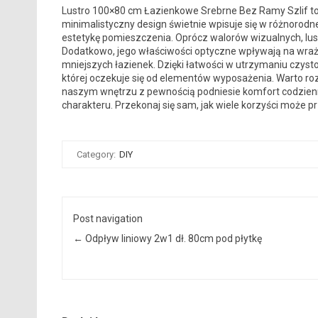
Lustro 100×80 cm Łazienkowe Srebrne Bez Ramy Szlif to p
minimalistyczny design świetnie wpisuje się w różnorodn
estetykę pomieszczenia. Oprócz walorów wizualnych, lus
Dodatkowo, jego właściwości optyczne wpływają na wraże
mniejszych łazienek. Dzięki łatwości w utrzymaniu czysto
której oczekuje się od elementów wyposażenia. Warto r
naszym wnętrzu z pewnością podniesie komfort codzien
charakteru. Przekonaj się sam, jak wiele korzyści może prz
Category:
DIY
Post navigation
←
Odpływ liniowy 2w1 dł. 80cm pod płytkę