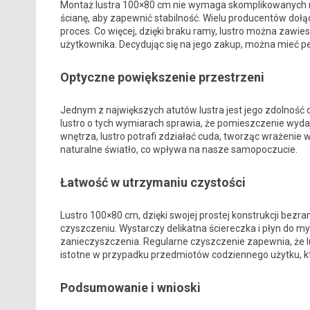
Montaż lustra 100×80 cm nie wymaga skomplikowanych n
ścianę, aby zapewnić stabilność. Wielu producentów doł
proces. Co więcej, dzięki braku ramy, lustro można zawi
użytkownika. Decydując się na jego zakup, można mieć p
Optyczne powiększenie przestrzeni
Jednym z największych atutów lustra jest jego zdolność 
lustro o tych wymiarach sprawia, że pomieszczenie wydaje 
wnętrza, lustro potrafi zdziałać cuda, tworząc wrażenie
naturalne światło, co wpływa na nasze samopoczucie.
Łatwość w utrzymaniu czystości
Lustro 100×80 cm, dzięki swojej prostej konstrukcji bezra
czyszczeniu. Wystarczy delikatna ściereczka i płyn do my
zanieczyszczenia. Regularne czyszczenie zapewnia, że lu
istotne w przypadku przedmiotów codziennego użytku, kt
Podsumowanie i wnioski