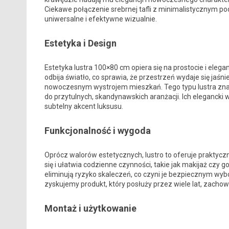
Ciekawe połączenie srebrnej tafli z minimalistycznym pod
uniwersalne i efektywne wizualnie.
Estetyka i Design
Estetyka lustra 100×80 cm opiera się na prostocie i elega
odbija światło, co sprawia, że przestrzeń wydaje się jaś
nowoczesnym wystrojem mieszkań. Tego typu lustra znako
do przytulnych, skandynawskich aranżacji. Ich elegancki
subtelny akcent luksusu.
Funkcjonalność i wygoda
Oprócz walorów estetycznych, lustro to oferuje prakty
się i ułatwia codzienne czynności, takie jak makijaż czy 
eliminują ryzyko skaleczeń, co czyni je bezpiecznym wybor
zyskujemy produkt, który posłuży przez wiele lat, zachow
Montaż i użytkowanie