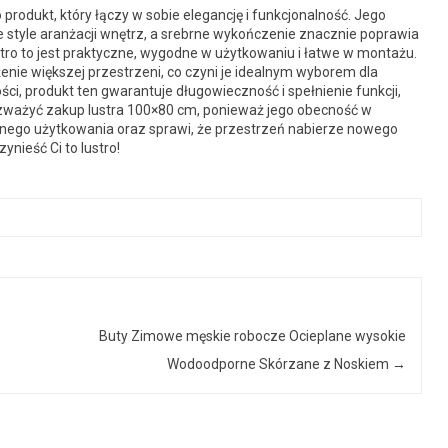
rodukt, który łączy w sobie elegancję i funkcjonalność. Jego
e style aranżacji wnętrz, a srebrne wykończenie znacznie poprawia
tro to jest praktyczne, wygodne w użytkowaniu i łatwe w montażu.
nie większej przestrzeni, co czyni je idealnym wyborem dla
ści, produkt ten gwarantuje długowieczność i spełnienie funkcji,
ozważyć zakup lustra 100×80 cm, ponieważ jego obecność w
nego użytkowania oraz sprawi, że przestrzeń nabierze nowego
ynieść Ci to lustro!
Buty Zimowe męskie robocze Ocieplane wysokie
Wodoodporne Skórzane z Noskiem
→