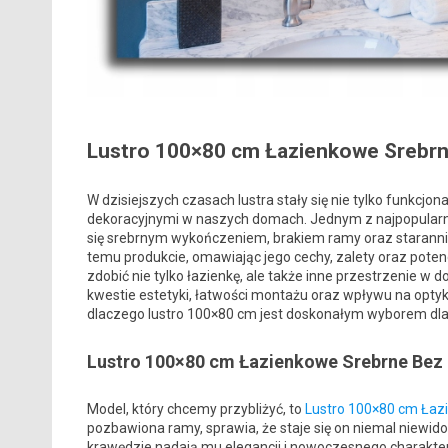
Lustro 100×80 cm Łazienkowe Srebrn
W dzisiejszych czasach lustra stały się nie tylko funkcj
dekoracyjnymi w naszych domach. Jednym z najpopularnie
się srebrnym wykończeniem, brakiem ramy oraz starannie
temu produkcie, omawiając jego cechy, zalety oraz pote
zdobić nie tylko łazienkę, ale także inne przestrzenie w
kwestie estetyki, łatwości montażu oraz wpływu na optyk
dlaczego lustro 100×80 cm jest doskonałym wyborem dla
Lustro 100×80 cm Łazienkowe Srebrne Bez 
Model, który chcemy przybliżyć, to
Lustro 100×80 cm Łaz
pozbawiona ramy, sprawia, że staje się on niemal niewido
krawędzie nadają mu elegancji i nowoczesnego charakteru,