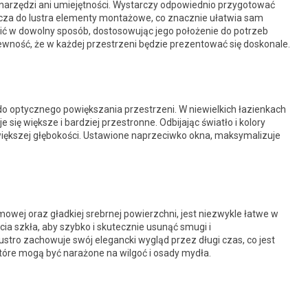
arzędzi ani umiejętności. Wystarczy odpowiednio przygotować
ącza do lustra elementy montażowe, co znacznie ułatwia sam
esić w dowolny sposób, dostosowując jego położenie do potrzeb
ewność, że w każdej przestrzeni będzie prezentować się doskonale.
do optycznego powiększania przestrzeni. W niewielkich łazienkach
się większe i bardziej przestronne. Odbijając światło i kolory
 większej głębokości. Ustawione naprzeciwko okna, maksymalizuje
mowej oraz gładkiej srebrnej powierzchni, jest niezwykle łatwe w
cia szkła, aby szybko i skutecznie usunąć smugi i
stro zachowuje swój elegancki wygląd przez długi czas, co jest
óre mogą być narażone na wilgoć i osady mydła.