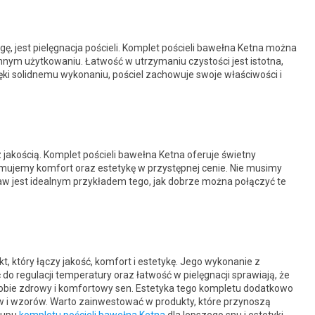
, jest pielęgnacja pościeli. Komplet pościeli bawełna Ketna można
nnym użytkowaniu. Łatwość w utrzymaniu czystości jest istotna,
ęki solidnemu wykonaniu, pościel zachowuje swoje właściwości i
z jakością. Komplet pościeli bawełna Ketna oferuje świetny
zymujemy komfort oraz estetykę w przystępnej cenie. Nie musimy
w jest idealnym przykładem tego, jak dobrze można połączyć te
, który łączy jakość, komfort i estetykę. Jego wykonanie z
do regulacji temperatury oraz łatwość w pielęgnacji sprawiają, że
sobie zdrowy i komfortowy sen. Estetyka tego kompletu dodatkowo
ów i wzorów. Warto zainwestować w produkty, które przynoszą
kupu
kompletu pościeli bawełna Ketna
dla lepszego snu i estetyki