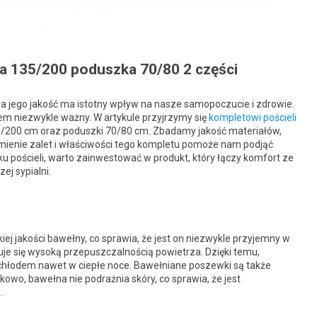
ra 135/200 poduszka 70/80 2 części
a jego jakość ma istotny wpływ na nasze samopoczucie i zdrowie.
atem niezwykle ważny. W artykule przyjrzymy się
kompletowi pościeli
135/200 cm oraz poduszki 70/80 cm. Zbadamy jakość materiałów,
mienie zalet i właściwości tego kompletu pomoże nam podjąć
 pościeli, warto zainwestować w produkt, który łączy komfort ze
ej sypialni.
ej jakości bawełny, co sprawia, że jest on niezwykle przyjemny w
uje się wysoką przepuszczalnością powietrza. Dzięki temu,
chłodem nawet w ciepłe noce. Bawełniane poszewki są także
kowo, bawełna nie podrażnia skóry, co sprawia, że jest
.