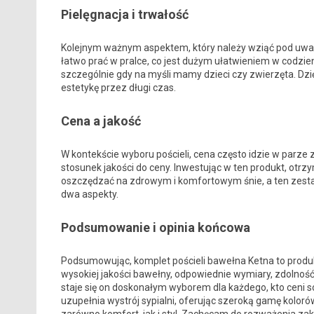
Pielęgnacja i trwałość
Kolejnym ważnym aspektem, który należy wziąć pod uwagę
łatwo prać w pralce, co jest dużym ułatwieniem w codzie
szczególnie gdy na myśli mamy dzieci czy zwierzęta. Dzi
estetykę przez długi czas.
Cena a jakość
W kontekście wyboru pościeli, cena często idzie w parze 
stosunek jakości do ceny. Inwestując w ten produkt, otr
oszczędzać na zdrowym i komfortowym śnie, a ten zesta
dwa aspekty.
Podsumowanie i opinia końcowa
Podsumowując, komplet pościeli bawełna Ketna to produkt
wysokiej jakości bawełny, odpowiednie wymiary, zdolność 
staje się on doskonałym wyborem dla każdego, kto ceni 
uzupełnia wystrój sypialni, oferując szeroką gamę kolor
zarówno komfort, jak i styl. Zachęcam do rozważenia za