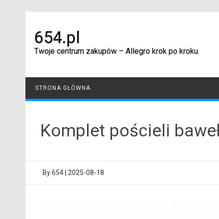
Skip
to
content
654.pl
Twoje centrum zakupów – Allegro krok po kroku.
STRONA GŁÓWNA
Komplet pościeli bawe
By
654
|
2025-08-18