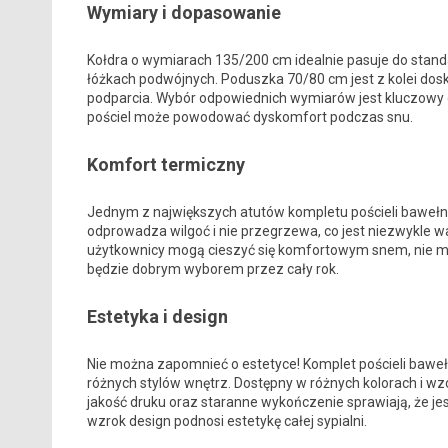
Wymiary i dopasowanie
Kołdra o wymiarach 135/200 cm idealnie pasuje do stand
łóżkach podwójnych. Poduszka 70/80 cm jest z kolei dos
podparcia. Wybór odpowiednich wymiarów jest kluczowy
pościel może powodować dyskomfort podczas snu.
Komfort termiczny
Jednym z największych atutów kompletu pościeli bawełna
odprowadza wilgoć i nie przegrzewa, co jest niezwykle wa
użytkownicy mogą cieszyć się komfortowym snem, nie mar
będzie dobrym wyborem przez cały rok.
Estetyka i design
Nie można zapomnieć o estetyce! Komplet pościeli baweł
różnych stylów wnętrz. Dostępny w różnych kolorach i wzo
jakość druku oraz staranne wykończenie sprawiają, że jest
wzrok design podnosi estetykę całej sypialni.