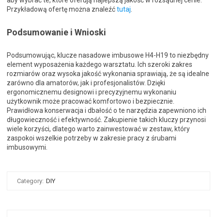
aby wybrać te, które oferują najlepszą jakość w rozsądnej cenie.
Przykładową ofertę można znaleźć
tutaj
.
Podsumowanie i Wnioski
Podsumowując, klucze nasadowe imbusowe H4-H19 to niezbędny
element wyposażenia każdego warsztatu. Ich szeroki zakres
rozmiarów oraz wysoka jakość wykonania sprawiają, że są idealne
zarówno dla amatorów, jak i profesjonalistów. Dzięki
ergonomicznemu designowi i precyzyjnemu wykonaniu
użytkownik może pracować komfortowo i bezpiecznie.
Prawidłowa konserwacja i dbałość o te narzędzia zapewniono ich
długowieczność i efektywność. Zakupienie takich kluczy przynosi
wiele korzyści, dlatego warto zainwestować w zestaw, który
zaspokoi wszelkie potrzeby w zakresie pracy z śrubami
imbusowymi.
Category:
DIY