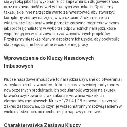
się wysoką jakością wykonania, co zapewnia ich długowieczność
oraz niezawodność nawet w trudnych warunkach. Opisujemy
także, jakie inne narzędzia warto zainwestować, aby stworzyć
kompletny zestaw narzędzi w warsztacie. Zrozumienie ich
właściwości i zastosowania pomoże zarówno majsterkowiczom,
jak i profesjonalistom w wyborze odpowiednich narzędzi, które
wspomogą ich w realizowaniu zaawansowanych projektów.
Przyjrzymy się także różnym aspektem ich użycia, aby podkreślić,
dlaczego są one tak istotne w codziennej pracy.
Wprowadzenie do Kluczy Nasadowych
Imbusowych
Klucze nasadowe imbusowe to narzędzia używane do otwierania i
zamykania śrub z wpustem, które są coraz częściej spotykane w
nowoczesnych produktach. Ich popularność wzrosła na skutek
łatwości użytkowania oraz zakonserwowania wszelkich
elementów metalowych. Klucze 1/2 H4-H19 zapewniają szeroki
zakres zastosowań, co czyni je wszechstronnym rozwiązaniem w
wielu dziedzinach, od mechaniki po naprawy domowe.
Charakterystyka Zestawu Kluczy