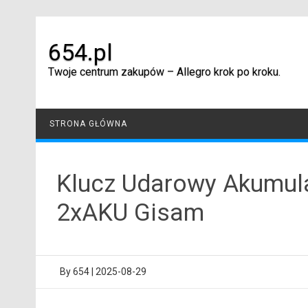
Skip
to
content
654.pl
Twoje centrum zakupów – Allegro krok po kroku.
STRONA GŁÓWNA
Klucz Udarowy Akumul
2xAKU Gisam
By
654
|
2025-08-29