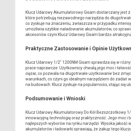
Klucz Udarowy Akumulatorowy Gisam dostarczany jest z 
które potrzebują niezawodnego narzędzia do długotrwałe
co zyskuje na znaczeniu, zwłaszcza w przypadku intensy
umożliwia szybkie naładowanie akumulatorów, co sprawia
akcesoriów czyni Klucz Udarowy Gisam bardzo atrakcyjną
Praktyczne Zastosowanie i Opinie Użytkow
Klucz Udarowy 1/2″ 1200NM Gisam sprawdza się w różn
prace naprawcze. Użytkownicy chwalą jego moc i łatwość
ciężar, co pozwala na długotrwałe użytkowanie bez zmęc
warunkach, co czyni go idealnym narzędziem do zadań w
na budowach. Klucz zyskuje na popularności, stając się u
Podsumowanie i Wnioski
Klucz Udarowy Akumulatorowy Do Kół Bezszczotkowy 1/2
innowacyjną technologię oraz praktyczność. Jego moc i b
najlepszych wyborów na rynku narzędzi. Wysoka jakość
akumulatorów i ładowarki sprawiają, że zakup tego klucz