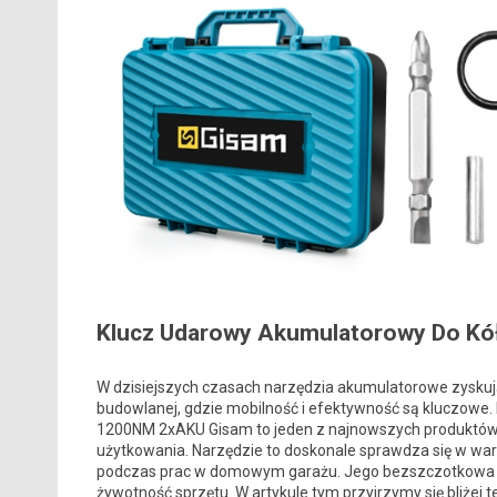
Klucz Udarowy Akumulatorowy Do Kó
W dzisiejszych czasach narzędzia akumulatorowe zyskują
budowlanej, gdzie mobilność i efektywność są kluczowe
1200NM 2xAKU Gisam to jeden z najnowszych produktów,
użytkowania. Narzędzie to doskonale sprawdza się w war
podczas prac w domowym garażu. Jego bezszczotkowa kon
żywotność sprzętu. W artykule tym przyjrzymy się bliżej