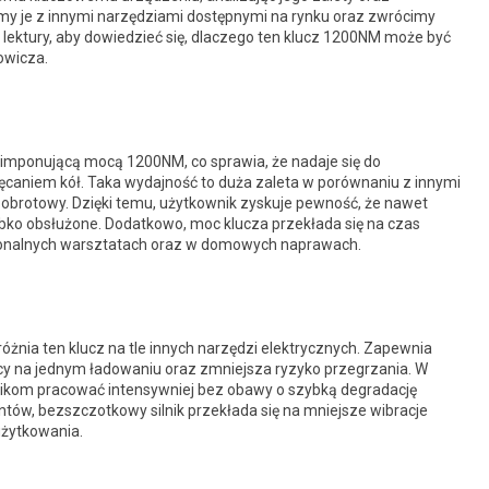
y je z innymi narzędziami dostępnymi na rynku oraz zwrócimy
ektury, aby dowiedzieć się, dlaczego ten klucz 1200NM może być
owicza.
imponującą mocą 1200NM, co sprawia, że nadaje się do
ęcaniem kół. Taka wydajność to duża zaleta w porównaniu z innymi
obrotowy. Dzięki temu, użytkownik zyskuje pewność, że nawet
zybko obsłużone. Dodatkowo, moc klucza przekłada się na czas
sjonalnych warsztatach oraz w domowych naprawach.
óżnia ten klucz na tle innych narzędzi elektrycznych. Zapewnia
cy na jednym ładowaniu oraz zmniejsza ryzyko przegrzania. W
ikom pracować intensywniej bez obawy o szybką degradację
ów, bezszczotkowy silnik przekłada się na mniejsze wibracje
użytkowania.