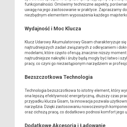
funkcjonalności. Omówimy techniczne aspekty, porównam
uwagę na jego zastosowanie w praktyce. Zapraszamy do l
niezbędnym elementem wyposażenia każdego majsterk
Wydajność i Moc Klucza
Klucz Udarowy Akumulatorowy Gisam charakteryzuje się 
najtrudniejszych zadań związanych z odkręcaniem i dokr
modelami, które często oferują znacznie niższy moment 
najtrudniejsze nakrętki i śruby będą mogły być łatwo i s
pracy, co czyni go niezastąpionym narzędziem w profe
Bezszczotkowa Technologia
Technologia bezszczotkowa to istotny element, który wyr
ona lepszą efektywność energetyczną, dłuższy czas pra
przypadku klucza Gisam, ta innowacja pozwala użytkown
narzędzia. Dzięki zastosowaniu nowoczesnych komponent
oraz cichszą pracę, co dodatkowo podnosi komfort jego 
Dodatkowe Akcesoria i Ładowanie