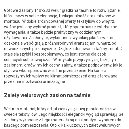
Gotowe zasłony 140×230 welur gładki na taśmie to rozwiązanie,
które łączy w sobie elegancję, funkcjonalność oraz łatwość w
montażu. W dobie zróżnicowanej oferty tekstyliów do wnętrz,
ważne jest, aby wybrać produkt, który spełni nasze estetyczne
wymagania, a także będzie praktyczny w codziennym
użytkowaniu. Zasłony te, wykonane z wysokiej jakości weluru,
doskonale współgrają z różnorodnymi aranżacjami wnętrz, od
nowoczesnych po klasyczne. Dzięki zastosowaniu taśmy, montaż
staje się szybki i bezproblemowy, co jest istotne dla osób
ceniących sobie swój czas. W artykule przyjrzymy się bliżej tym
zasłonom, omówimy ich cechy, zalety, a także podpowiemy, jak je
stylowo wkomponować w różne przestrzenie. Na koniec,
rozważymy ich wpływ na klimat pomieszczeń oraz oferowane
przez nie możliwości aranżacyjne.
Zalety welurowych zasłon na taśmie
Welur to materiał, który od lat cieszy się dużą popularnością w
świecie tekstyliów. Jego miękkość i elegancki wygląd sprawiają, że
zasłony wykonane z tego materiału są doskonałym wyborem do
każdego pomieszczenia. Oto kilka kluczowych zalet welurowych