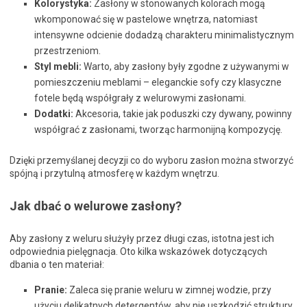
Kolorystyka:
Zasłony w stonowanych kolorach mogą
wkomponować się w pastelowe wnętrza, natomiast
intensywne odcienie dodadzą charakteru minimalistycznym
przestrzeniom.
Styl mebli:
Warto, aby zasłony były zgodne z używanymi w
pomieszczeniu meblami – eleganckie sofy czy klasyczne
fotele będą współgrały z welurowymi zasłonami.
Dodatki:
Akcesoria, takie jak poduszki czy dywany, powinny
współgrać z zasłonami, tworząc harmonijną kompozycję.
Dzięki przemyślanej decyzji co do wyboru zasłon można stworzyć
spójną i przytulną atmosferę w każdym wnętrzu.
Jak dbać o welurowe zasłony?
Aby zasłony z weluru służyły przez długi czas, istotna jest ich
odpowiednia pielęgnacja. Oto kilka wskazówek dotyczących
dbania o ten materiał:
Pranie:
Zaleca się pranie weluru w zimnej wodzie, przy
użyciu delikatnych detergentów, aby nie uszkodzić struktury