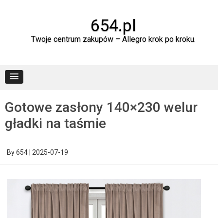
Skip
to
content
654.pl
Twoje centrum zakupów – Allegro krok po kroku.
Gotowe zasłony 140×230 welur
gładki na taśmie
By
654
|
2025-07-19