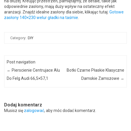
na dłużej. Kreując przestrzeń, pamiętajmy, że detale, takie jak
odpowiednie zasłony, mają duży wpływ na ostateczny efekt
aranżacji. Znajdź idealne zasłony dla siebie, klikając tutaj:
Gotowe
zasłony 140×230 welur gładki na taśmie
.
Category:
DIY
Post navigation
←
Pierscienie Centrujace Alu
Botki Czarne Płaskie Klasyczne
Do Felg Audi 66,5×57,1
Damskie Zamszowe
→
Dodaj komentarz
Musisz się
zalogować
, aby móc dodać komentarz.