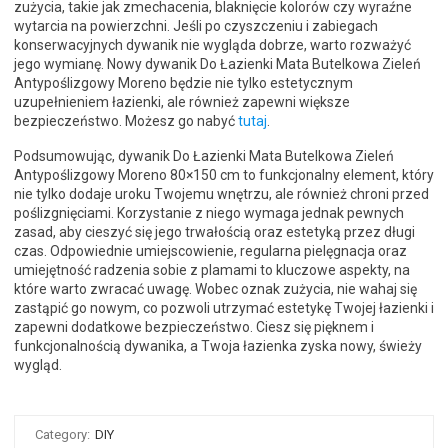
zużycia, takie jak zmechacenia, blaknięcie kolorów czy wyraźne
wytarcia na powierzchni. Jeśli po czyszczeniu i zabiegach
konserwacyjnych dywanik nie wygląda dobrze, warto rozważyć
jego wymianę. Nowy dywanik Do Łazienki Mata Butelkowa Zieleń
Antypoślizgowy Moreno będzie nie tylko estetycznym
uzupełnieniem łazienki, ale również zapewni większe
bezpieczeństwo. Możesz go nabyć
tutaj
.
Podsumowując, dywanik Do Łazienki Mata Butelkowa Zieleń
Antypoślizgowy Moreno 80×150 cm to funkcjonalny element, który
nie tylko dodaje uroku Twojemu wnętrzu, ale również chroni przed
poślizgnięciami. Korzystanie z niego wymaga jednak pewnych
zasad, aby cieszyć się jego trwałością oraz estetyką przez długi
czas. Odpowiednie umiejscowienie, regularna pielęgnacja oraz
umiejętność radzenia sobie z plamami to kluczowe aspekty, na
które warto zwracać uwagę. Wobec oznak zużycia, nie wahaj się
zastąpić go nowym, co pozwoli utrzymać estetykę Twojej łazienki i
zapewni dodatkowe bezpieczeństwo. Ciesz się pięknem i
funkcjonalnością dywanika, a Twoja łazienka zyska nowy, świeży
wygląd.
Category:
DIY