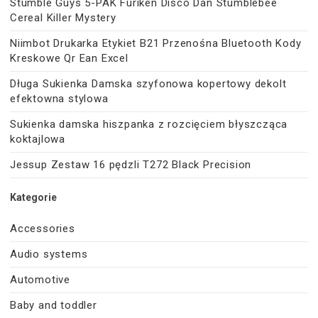
Stumble Guys 5-PAK Furiken Disco Dan Stumblebee
Cereal Killer Mystery
Niimbot Drukarka Etykiet B21 Przenośna Bluetooth Kody
Kreskowe Qr Ean Excel
Długa Sukienka Damska szyfonowa kopertowy dekolt
efektowna stylowa
Sukienka damska hiszpanka z rozcięciem błyszcząca
koktajlowa
Jessup Zestaw 16 pędzli T272 Black Precision
Kategorie
Accessories
Audio systems
Automotive
Baby and toddler