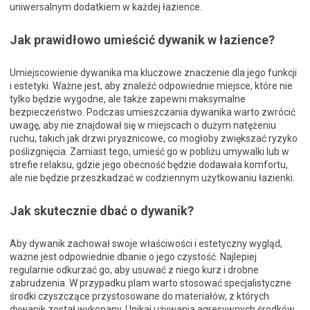
uniwersalnym dodatkiem w każdej łazience.
Jak prawidłowo umieścić dywanik w łazience?
Umiejscowienie dywanika ma kluczowe znaczenie dla jego funkcji
i estetyki. Ważne jest, aby znaleźć odpowiednie miejsce, które nie
tylko będzie wygodne, ale także zapewni maksymalne
bezpieczeństwo. Podczas umieszczania dywanika warto zwrócić
uwagę, aby nie znajdował się w miejscach o dużym natężeniu
ruchu, takich jak drzwi prysznicowe, co mogłoby zwiększać ryzyko
poślizgnięcia. Zamiast tego, umieść go w pobliżu umywalki lub w
strefie relaksu, gdzie jego obecność będzie dodawała komfortu,
ale nie będzie przeszkadzać w codziennym użytkowaniu łazienki.
Jak skutecznie dbać o dywanik?
Aby dywanik zachował swoje właściwości i estetyczny wygląd,
ważne jest odpowiednie dbanie o jego czystość. Najlepiej
regularnie odkurzać go, aby usuwać z niego kurz i drobne
zabrudzenia. W przypadku plam warto stosować specjalistyczne
środki czyszczące przystosowane do materiałów, z których
dywanik został wykonany. Unikaj używania agresywnych środków