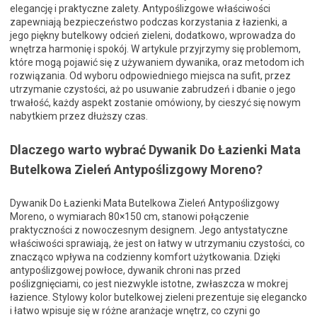
elegancję i praktyczne zalety. Antypoślizgowe właściwości
zapewniają bezpieczeństwo podczas korzystania z łazienki, a
jego piękny butelkowy odcień zieleni, dodatkowo, wprowadza do
wnętrza harmonię i spokój. W artykule przyjrzymy się problemom,
które mogą pojawić się z używaniem dywanika, oraz metodom ich
rozwiązania. Od wyboru odpowiedniego miejsca na sufit, przez
utrzymanie czystości, aż po usuwanie zabrudzeń i dbanie o jego
trwałość, każdy aspekt zostanie omówiony, by cieszyć się nowym
nabytkiem przez dłuższy czas.
Dlaczego warto wybrać Dywanik Do Łazienki Mata
Butelkowa Zieleń Antypoślizgowy Moreno?
Dywanik Do Łazienki Mata Butelkowa Zieleń Antypoślizgowy
Moreno, o wymiarach 80×150 cm, stanowi połączenie
praktyczności z nowoczesnym designem. Jego antystatyczne
właściwości sprawiają, że jest on łatwy w utrzymaniu czystości, co
znacząco wpływa na codzienny komfort użytkowania. Dzięki
antypoślizgowej powłoce, dywanik chroni nas przed
poślizgnięciami, co jest niezwykle istotne, zwłaszcza w mokrej
łazience. Stylowy kolor butelkowej zieleni prezentuje się elegancko
i łatwo wpisuje się w różne aranżacje wnętrz, co czyni go