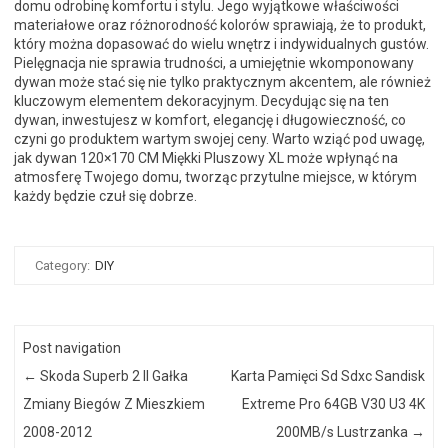
domu odrobinę komfortu i stylu. Jego wyjątkowe właściwości
materiałowe oraz różnorodność kolorów sprawiają, że to produkt,
który można dopasować do wielu wnętrz i indywidualnych gustów.
Pielęgnacja nie sprawia trudności, a umiejętnie wkomponowany
dywan może stać się nie tylko praktycznym akcentem, ale również
kluczowym elementem dekoracyjnym. Decydując się na ten
dywan, inwestujesz w komfort, elegancję i długowieczność, co
czyni go produktem wartym swojej ceny. Warto wziąć pod uwagę,
jak dywan 120×170 CM Miękki Pluszowy XL może wpłynąć na
atmosferę Twojego domu, tworząc przytulne miejsce, w którym
każdy będzie czuł się dobrze.
Category:
DIY
Post navigation
←
Skoda Superb 2 II Gałka
Karta Pamięci Sd Sdxc Sandisk
Zmiany Biegów Z Mieszkiem
Extreme Pro 64GB V30 U3 4K
2008-2012
200MB/s Lustrzanka
→