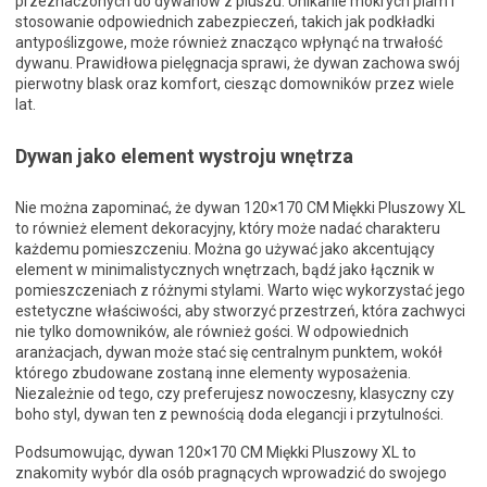
przeznaczonych do dywanów z pluszu. Unikanie mokrych plam i
stosowanie odpowiednich zabezpieczeń, takich jak podkładki
antypoślizgowe, może również znacząco wpłynąć na trwałość
dywanu. Prawidłowa pielęgnacja sprawi, że dywan zachowa swój
pierwotny blask oraz komfort, ciesząc domowników przez wiele
lat.
Dywan jako element wystroju wnętrza
Nie można zapominać, że dywan 120×170 CM Miękki Pluszowy XL
to również element dekoracyjny, który może nadać charakteru
każdemu pomieszczeniu. Można go używać jako akcentujący
element w minimalistycznych wnętrzach, bądź jako łącznik w
pomieszczeniach z różnymi stylami. Warto więc wykorzystać jego
estetyczne właściwości, aby stworzyć przestrzeń, która zachwyci
nie tylko domowników, ale również gości. W odpowiednich
aranżacjach, dywan może stać się centralnym punktem, wokół
którego zbudowane zostaną inne elementy wyposażenia.
Niezależnie od tego, czy preferujesz nowoczesny, klasyczny czy
boho styl, dywan ten z pewnością doda elegancji i przytulności.
Podsumowując, dywan 120×170 CM Miękki Pluszowy XL to
znakomity wybór dla osób pragnących wprowadzić do swojego