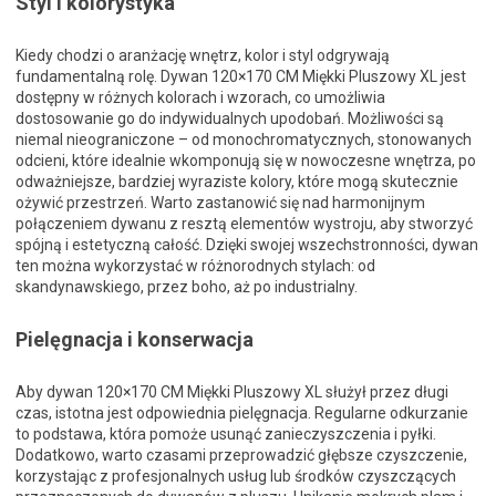
Styl i kolorystyka
Kiedy chodzi o aranżację wnętrz, kolor i styl odgrywają
fundamentalną rolę. Dywan 120×170 CM Miękki Pluszowy XL jest
dostępny w różnych kolorach i wzorach, co umożliwia
dostosowanie go do indywidualnych upodobań. Możliwości są
niemal nieograniczone – od monochromatycznych, stonowanych
odcieni, które idealnie wkomponują się w nowoczesne wnętrza, po
odważniejsze, bardziej wyraziste kolory, które mogą skutecznie
ożywić przestrzeń. Warto zastanowić się nad harmonijnym
połączeniem dywanu z resztą elementów wystroju, aby stworzyć
spójną i estetyczną całość. Dzięki swojej wszechstronności, dywan
ten można wykorzystać w różnorodnych stylach: od
skandynawskiego, przez boho, aż po industrialny.
Pielęgnacja i konserwacja
Aby dywan 120×170 CM Miękki Pluszowy XL służył przez długi
czas, istotna jest odpowiednia pielęgnacja. Regularne odkurzanie
to podstawa, która pomoże usunąć zanieczyszczenia i pyłki.
Dodatkowo, warto czasami przeprowadzić głębsze czyszczenie,
korzystając z profesjonalnych usług lub środków czyszczących