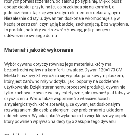
różnych pomieszczeniach, od salonu po sypialnię. Miękki plusz
dodaje ciepła i przytulności, co przekłada się na komfort, a
jednocześnie staje się wyrazistym elementem dekoracyjnym.
Niezależnie od stylu, dywan ten doskonale wkomponuje się w
każdą przestrzeń, czyniąc ją bardziej zachęcającą. Bez wątpienia,
to produkt, na który warto zwrócić uwagę, jeśli planujesz
odświeżenie swojego domu.
Materiał i jakość wykonania
Wybór dywanu dotyczy również jego materiału, który ma
bezpośredni wpływ na komfort i trwałość. Dywan 120×170 CM
Miękki Pluszowy XL wyróżnia się wysokogatunkowym pluszem,
który jest zarówno miły w dotyku, jak i odporny na codzienne
użytkowanie. Dzięki starannemu procesowi produkcji, dywan nie
tylko zachowuje swoje walory estetyczne, ale również jest łatwy w
czyszczeniu. Warto także wspomnieć o właściwościach
antyalergicznych, które sprawiają, że dywan jest doskonałym
rozwiązaniem dla osób z alergiami czy problemami z układem
oddechowym. Wysoka jakość wykonania to więc kluczowy aspekt,
który powinien wpływać na decyzję o zakupie tego dywanu.