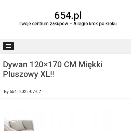
Skip
to
content
654.pl
Twoje centrum zakupów – Allegro krok po kroku.
Dywan 120×170 CM Miękki
Pluszowy XL!!
By
654
|
2025-07-02