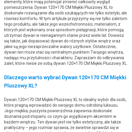
elementy, które mają potencjał zmienić całkowity wygląd
pomieszczenia. Dywan 120×170 CM Miękki Pluszowy XL to
doskonałe rozwiązanie dla osób szukających nie tylko estetyki, ale
również komfortu. W tym artykule przyjrzymy się nie tylko zaletom
tego produktu, ale także jego wszechstronności, materiałom, z
których jest wykonany oraz sposobom pielęgnacji, które pomogą
utrzymać dywan w nienagannym stanie przez wiele lat. Dowiesz
się także, jak dopasować dywan do różnych stylów wnętrz oraz
jakie są jego niezaprzeczalne walory użytkowe. Ostatecznie,
dywan ten może stać się centralnym punktem Twojego wnętrza,
nadając mu przytulności i charakteru. Zapraszam do odkrywania
zalet, które niesie ze sobą dywan 120×170 CM Miękki Pluszowy XL.
Dlaczego warto wybrać Dywan 120×170 CM Miękki
Pluszowy XL?
Dywan 120×170 CM Miękki Pluszowy XL to idealny wybór dla osób,
które pragną wprowadzić do swojego domu odrobinę luksusu.
Jego miękka, puszysta powierzchnia zapewnia doskonałe
doznania pod stopami, co czyni go wyjątkowym akcentem w
każdem wnętrzu. Ten dywan jest nie tylko estetyczny, ale także
praktyczny – jego rozmiar sprawia, że świetnie sprawdzi się w