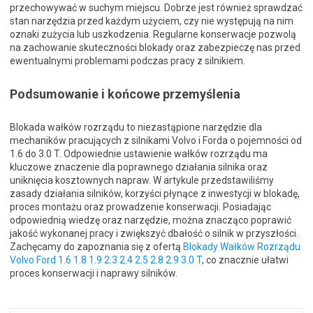
przechowywać w suchym miejscu. Dobrze jest również sprawdzać
stan narzędzia przed każdym użyciem, czy nie występują na nim
oznaki zużycia lub uszkodzenia. Regularne konserwacje pozwolą
na zachowanie skuteczności blokady oraz zabezpieczę nas przed
ewentualnymi problemami podczas pracy z silnikiem.
Podsumowanie i końcowe przemyślenia
Blokada wałków rozrządu to niezastąpione narzędzie dla
mechaników pracujących z silnikami Volvo i Forda o pojemności od
1.6 do 3.0 T. Odpowiednie ustawienie wałków rozrządu ma
kluczowe znaczenie dla poprawnego działania silnika oraz
uniknięcia kosztownych napraw. W artykule przedstawiliśmy
zasady działania silników, korzyści płynące z inwestycji w blokadę,
proces montażu oraz prowadzenie konserwacji. Posiadając
odpowiednią wiedzę oraz narzędzie, można znacząco poprawić
jakość wykonanej pracy i zwiększyć dbałość o silnik w przyszłości.
Zachęcamy do zapoznania się z ofertą
Blokady Wałków Rozrządu
Volvo Ford 1.6 1.8 1.9 2.3 2.4 2.5 2.8 2.9 3.0 T
, co znacznie ułatwi
proces konserwacji i naprawy silników.