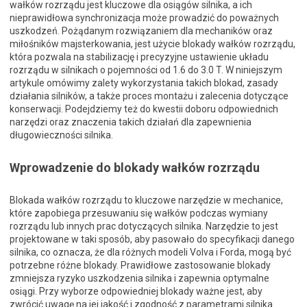
wałków rozrządu jest kluczowe dla osiągów silnika, a ich
nieprawidłowa synchronizacja może prowadzić do poważnych
uszkodzeń. Pożądanym rozwiązaniem dla mechaników oraz
miłośników majsterkowania, jest użycie blokady wałków rozrządu,
która pozwala na stabilizację i precyzyjne ustawienie układu
rozrządu w silnikach o pojemności od 1.6 do 3.0 T. W niniejszym
artykule omówimy zalety wykorzystania takich blokad, zasady
działania silników, a także proces montażu i zalecenia dotyczące
konserwacji. Podejdziemy też do kwestii doboru odpowiednich
narzędzi oraz znaczenia takich działań dla zapewnienia
długowieczności silnika.
Wprowadzenie do blokady wałków rozrządu
Blokada wałków rozrządu to kluczowe narzędzie w mechanice,
które zapobiega przesuwaniu się wałków podczas wymiany
rozrządu lub innych prac dotyczących silnika. Narzędzie to jest
projektowane w taki sposób, aby pasowało do specyfikacji danego
silnika, co oznacza, że dla różnych modeli Volva i Forda, mogą być
potrzebne różne blokady. Prawidłowe zastosowanie blokady
zmniejsza ryzyko uszkodzenia silnika i zapewnia optymalne
osiągi. Przy wyborze odpowiedniej blokady ważne jest, aby
zwrócić uwagę na jej jakość i zgodność z parametrami silnika.