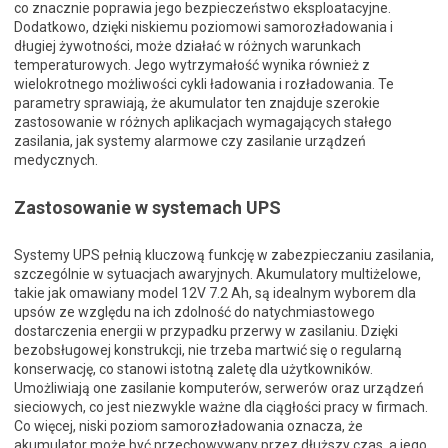
co znacznie poprawia jego bezpieczeństwo eksploatacyjne.
Dodatkowo, dzięki niskiemu poziomowi samorozładowania i
długiej żywotności, może działać w różnych warunkach
temperaturowych. Jego wytrzymałość wynika również z
wielokrotnego możliwości cykli ładowania i rozładowania. Te
parametry sprawiają, że akumulator ten znajduje szerokie
zastosowanie w różnych aplikacjach wymagających stałego
zasilania, jak systemy alarmowe czy zasilanie urządzeń
medycznych.
Zastosowanie w systemach UPS
Systemy UPS pełnią kluczową funkcję w zabezpieczaniu zasilania,
szczególnie w sytuacjach awaryjnych. Akumulatory multiżelowe,
takie jak omawiany model 12V 7.2 Ah, są idealnym wyborem dla
upsów ze względu na ich zdolność do natychmiastowego
dostarczenia energii w przypadku przerwy w zasilaniu. Dzięki
bezobsługowej konstrukcji, nie trzeba martwić się o regularną
konserwację, co stanowi istotną zaletę dla użytkowników.
Umożliwiają one zasilanie komputerów, serwerów oraz urządzeń
sieciowych, co jest niezwykle ważne dla ciągłości pracy w firmach.
Co więcej, niski poziom samorozładowania oznacza, że
akumulator może być przechowywany przez dłuższy czas, a jego