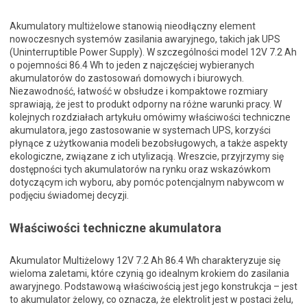
Akumulatory multiżelowe stanowią nieodłączny element
nowoczesnych systemów zasilania awaryjnego, takich jak UPS
(Uninterruptible Power Supply). W szczególności model 12V 7.2 Ah
o pojemności 86.4 Wh to jeden z najczęściej wybieranych
akumulatorów do zastosowań domowych i biurowych.
Niezawodność, łatwość w obsłudze i kompaktowe rozmiary
sprawiają, że jest to produkt odporny na różne warunki pracy. W
kolejnych rozdziałach artykułu omówimy właściwości techniczne
akumulatora, jego zastosowanie w systemach UPS, korzyści
płynące z użytkowania modeli bezobsługowych, a także aspekty
ekologiczne, związane z ich utylizacją. Wreszcie, przyjrzymy się
dostępności tych akumulatorów na rynku oraz wskazówkom
dotyczącym ich wyboru, aby pomóc potencjalnym nabywcom w
podjęciu świadomej decyzji.
Właściwości techniczne akumulatora
Aku­mu­la­tor Multiżelowy 12V 7.2 Ah 86.4 Wh charakteryzuje się
wieloma zaletami, które czynią go ide­al­nym krokiem do zasilania
awaryjnego. Podstawową właściwością jest jego konstrukcja – jest
to akumulator żelowy, co oznacza, że elektrolit jest w postaci żelu,