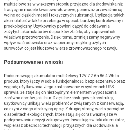
multiżelowe są w większym stopniu przyjazne dla środowiska niż
tradycyjne modele kwasowo-ołowiowe, ponieważ przeważnie są
wolne od ciężkich metali i toksycznych substancji. Utylizacja takich
akumulatorów także przebiega w sposób bardziej kontrolowany i
proekologiczny. Użytkownicy powinni dążyć do oddawania
zużytych akumulatorów do punków zbiórki, aby zapewnić ich
właściwe przetworzenie. Dzięki temu, zmniejszamy negatywny
wpływ na środowisko oraz wspieramy recykling użytych
surowców, co jest kluczowe w erze zrównoważonego rozwoju.
Podsumowanie i wnioski
Podsumowując, akumulator multiżelowy 12V 7.2 Ah 86.4 Wh to
produkt, który łączy w sobie funkcjonalność, bezpieczeństwo oraz
wygodę użytkowania. Jego zastosowanie w systemach UPS
sprawia, że staje się on niezbędnym elementem wyposażenia
zarówno domów, jak i biur. Dzięki bezobsługowej konstrukcji,
użytkownicy unikają wielu problemów związanych z konserwacją,
co czyni z niego atrakcyjną opcję. Z drugiej strony, warto pamiętać
o aspektach ekologicznych, które stają się coraz ważniejsze w
podejmowaniu decyzji zakupowych. Inwestując w taki akumulator,
wspierasz obecność technologii przyjaznych dla środowiska, a