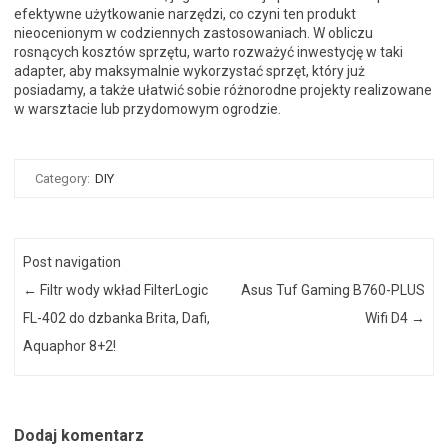
efektywne użytkowanie narzędzi, co czyni ten produkt
nieocenionym w codziennych zastosowaniach. W obliczu
rosnących kosztów sprzętu, warto rozważyć inwestycję w taki
adapter, aby maksymalnie wykorzystać sprzęt, który już
posiadamy, a także ułatwić sobie różnorodne projekty realizowane
w warsztacie lub przydomowym ogrodzie.
Category:
DIY
Post navigation
←
Filtr wody wkład FilterLogic
Asus Tuf Gaming B760-PLUS
FL-402 do dzbanka Brita, Dafi,
Wifi D4
→
Aquaphor 8+2!
Dodaj komentarz