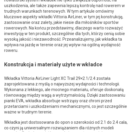
nowatorski system wkładek nie tylko zwiększa odporność na
uszkodzenia, ale także zapewnia lepszą kontrolę nad rowerem w
trudnych warunkach terenowych. W tym artykule omówimy
kluczowe aspekty wkładki Vittoria AirLiner, w tym jej konstrukcję,
zastosowanie oraz zalety, jakie niesie dla miłośników sportów
rowerowych. Na końcu przedstawimy, dlaczego warto rozważyć
inwestycję w ten produkt, szczególnie dla tych, którzy cenią sobie
wysoką jakość i niezawodność. Przeanalizujemy, jak wkładka ta
wpływa na jazdę w terenie oraz jej wpływ na ogólną wydajność
roweru.
Konstrukcja i materiały użyte w wkładce
Wkładka Vittoria AirLiner Light XC Trail 29×2.1/2.4 została
zaprojektowana z myślą o najwyższej wydajności i technologii.
Wykonana z lekkiego, ale mocnego materiału, oferuje doskonałą
równowagę między wagą a wytrzymałością. Dzięki zastosowaniu
pianki EVA, wkładka absorbuje wstrząsy oraz chroni przed
przetarciami i uszkodzeniami mechanicznymi, co jest szczególnie
ważne w trudnym terenie.
Wkładka jest dostosowana do opon o szerokości od 2.1 do 2.4 cala,
co czyni ją uniwersalnym rozwiązaniem dla różnych modeli