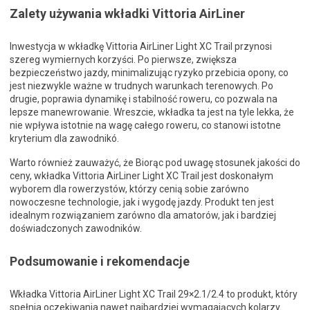
Zalety używania wkładki Vittoria AirLiner
Inwestycja w wkładkę Vittoria AirLiner Light XC Trail przynosi
szereg wymiernych korzyści. Po pierwsze, zwiększa
bezpieczeństwo jazdy, minimalizując ryzyko przebicia opony, co
jest niezwykle ważne w trudnych warunkach terenowych. Po
drugie, poprawia dynamikę i stabilność roweru, co pozwala na
lepsze manewrowanie. Wreszcie, wkładka ta jest na tyle lekka, że
nie wpływa istotnie na wagę całego roweru, co stanowi istotne
kryterium dla zawodnikó.
Warto również zauważyć, że Biorąc pod uwagę stosunek jakości do
ceny, wkładka Vittoria AirLiner Light XC Trail jest doskonałym
wyborem dla rowerzystów, którzy cenią sobie zarówno
nowoczesne technologie, jak i wygodę jazdy. Produkt ten jest
idealnym rozwiązaniem zarówno dla amatorów, jak i bardziej
doświadczonych zawodników.
Podsumowanie i rekomendacje
Wkładka Vittoria AirLiner Light XC Trail 29×2.1/2.4 to produkt, który
spełnia oczekiwania nawet najbardziej wymagających kolarzy.