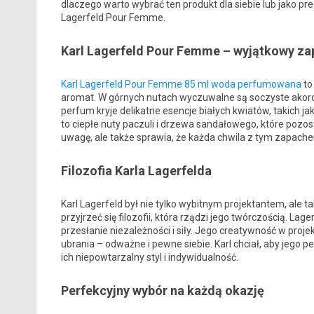
dlaczego warto wybrać ten produkt dla siebie lub jako p
Lagerfeld Pour Femme.
Karl Lagerfeld Pour Femme – wyjątkowy za
Karl Lagerfeld Pour Femme 85 ml woda perfumowana
to
aromat. W górnych nutach wyczuwalne są soczyste akordy 
perfum kryje delikatne esencje białych kwiatów, takich ja
to ciepłe nuty paczuli i drzewa sandałowego, które pozos
uwagę, ale także sprawia, że każda chwila z tym zapache
Filozofia Karla Lagerfelda
Karl Lagerfeld był nie tylko wybitnym projektantem, ale ta
przyjrzeć się filozofii, która rządzi jego twórczością. La
przesłanie niezależności i siły. Jego creatywność w proj
ubrania – odważne i pewne siebie. Karl chciał, aby jego 
ich niepowtarzalny styl i indywidualność.
Perfekcyjny wybór na każdą okazję