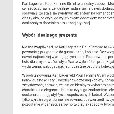
Karl Lagerfeld Pour Femme 85 ml to unikalny zapach, któ
świeżość sprawia, że idealnie nadaje się na dzień, dodaj
sprawiają, że staje się świetnym akcentem na romanticzn
cieszy oko, co czyni go wyjątkowym dodatkiem na toaletce
doskonałym dopełnieniem każdej stylizacji.
Wybór idealnego prezentu
Nie ma wątpliwości, że Karl Lagerfeld Pour Femme to świ
pewnością przypadnie do gustu każdej kobiecie. Bez wzgl
nawet najbardziej wymagających dusz. Podarowanie perf
hołd dla zmysłowości i stylu. Warto wybrać ten produkt j
wydarzenia, wzbogacając jednocześnie osobistą kolekcję
W podsumowaniu, Karl Lagerfeld Pour Femme 85 ml woda 
indywidualności i stylu każdej nowoczesnej kobiety. Ko
zmysłowości, sprawia, że jest on idealnym wyborem na ró
charakteru, a elegancka butelka czyni go znakomitym el
doskonale oddają styl życia współczesnych kobiet. Wybie
tylko wyróżni cię w tłumie, ale również odzwierciedli twoj
pozostanie w pamięci, zarówno twojej, jak i osób w twoim