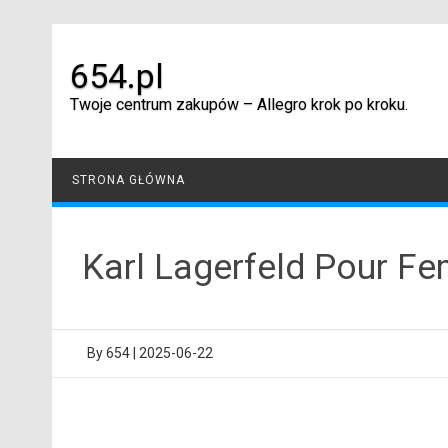
Skip
to
content
654.pl
Twoje centrum zakupów – Allegro krok po kroku.
STRONA GŁÓWNA
Karl Lagerfeld Pour 
By
654
|
2025-06-22