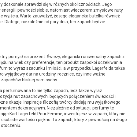
ry doskonale sprawdzi się w różnych okolicznościach. Jego
ąc energii i pewności siebie, natomiast wieczorem zmysłowe nuty
e wyjścia. Warto zauważyć, że jego elegancka butelka również
. Dlatego, niezależnie od pory dnia, ten zapach będzie
etny pomysł na prezent. Świeży, elegancki i uniwersalny zapach z
ędu na wiek czy preferencje, ten produkt zaspokoi oczekiwania
um to wyraz szacunku i miłości, a w przypadku Lagerfelda także
ako wyjątkowy dar na urodziny, rocznice, czy inne ważne
 zapachów bliskiej nam osoby.
perfumowana to nie tylko zapach, lecz także wyraz
mpozycja nut zapachowych, będących połączeniem świeżości i
żne okazje. Inspiracje filozofią twórcy dodają mu wyjątkowego
ementem dekoracyjnym. Niezależnie od sytuacji, perfumy te
rając Karl Lagerfeld Pour Femme, inwestujesz w zapach, który nie
e osobiste wartości i piękno. To zapach, który z pewnością na długo
 otoczeniu.