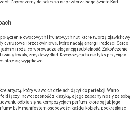
rezent. Zapraszamy do odkrycia niepowtarzalnego świata Karl
pach
 połączenie owocowych i kwiatowych nut, które tworzą zjawiskowy
cytrusowe i brzoskwiniowe, które nadają energii i radości. Serce
k jaśmin i róża, co wprowadza elegancję i subtelność. Zakończenie
tawiają trwały, zmysłowy ślad. Kompozycja ta nie tylko przyciąga
m staje się wyjątkowa.
kże artystą, który w swoich dziełach dążył do perfekcji. Warto
gerfeld łączył nowoczesność z klasyką, a jego zapachy niosły ze sobą
ektowaniu odbiła się na kompozycjach perfum, które są jak jego
perfumy były manifestem osobowości każdej kobiety, podkreślając