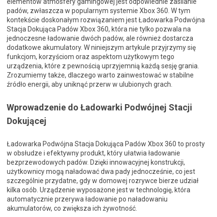
elementów atmosfery gamingowej jest odpowiednie zasilanie
padów, zwłaszcza w popularnym systemie Xbox 360. W tym
kontekście doskonałym rozwiązaniem jest Ładowarka Podwójna
Stacja Dokująca Padów Xbox 360, która nie tylko pozwala na
jednoczesne ładowanie dwóch padów, ale również dostarcza
dodatkowe akumulatory. W niniejszym artykule przyjrzymy się
funkcjom, korzyściom oraz aspektom użytkowym tego
urządzenia, które z pewnością uprzyjemnią każdą sesję grania.
Zrozumiemy także, dlaczego warto zainwestować w stabilne
źródło energii, aby uniknąć przerw w ulubionych grach.
Wprowadzenie do Ładowarki Podwójnej Stacji
Dokującej
Ładowarka Podwójna Stacja Dokująca Padów Xbox 360 to prosty
w obsłudze i efektywny produkt, który ułatwia ładowanie
bezprzewodowych padów. Dzięki innowacyjnej konstrukcji,
użytkownicy mogą naładować dwa pady jednocześnie, co jest
szczególnie przydatne, gdy w domowej rozrywce bierze udział
kilka osób. Urządzenie wyposażone jest w technologię, która
automatycznie przerywa ładowanie po naładowaniu
akumulatorów, co zwiększa ich żywotność.