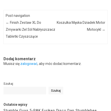
Post navigation
←
Finish Zestaw XL Do
Koszulka Męska Dziadek Motor
Zmywarki Żel Sól Nabłyszczacz
Motocykl
→
Tabletki Czyszczące
Dodaj komentarz
Musisz się
zalogować
, aby móc dodać komentarz.
Szukaj
Szukaj
Ostatnie wpisy
Stumble Guys 5-PAK Furiken Disco Dan Stumblebee