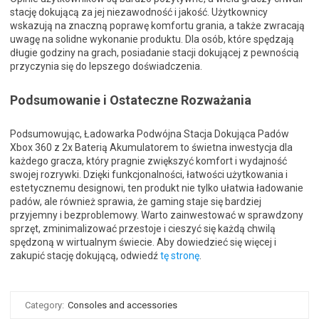
stację dokującą za jej niezawodność i jakość. Użytkownicy
wskazują na znaczną poprawę komfortu grania, a także zwracają
uwagę na solidne wykonanie produktu. Dla osób, które spędzają
długie godziny na grach, posiadanie stacji dokującej z pewnością
przyczynia się do lepszego doświadczenia.
Podsumowanie i Ostateczne Rozważania
Podsumowując, Ładowarka Podwójna Stacja Dokująca Padów
Xbox 360 z 2x Baterią Akumulatorem to świetna inwestycja dla
każdego gracza, który pragnie zwiększyć komfort i wydajność
swojej rozrywki. Dzięki funkcjonalności, łatwości użytkowania i
estetycznemu designowi, ten produkt nie tylko ułatwia ładowanie
padów, ale również sprawia, że gaming staje się bardziej
przyjemny i bezproblemowy. Warto zainwestować w sprawdzony
sprzęt, zminimalizować przestoje i cieszyć się każdą chwilą
spędzoną w wirtualnym świecie. Aby dowiedzieć się więcej i
zakupić stację dokującą, odwiedź
tę stronę
.
Category:
Consoles and accessories