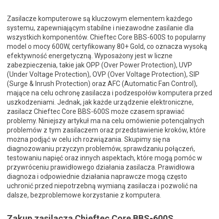
Zasilacze komputerowe są kluczowym elementem każdego
systemu, zapewniającym stabilne i niezawodne zasilanie dla
wszystkich komponentów. Chieftec Core BBS-600S to popularny
model o mocy 600W, certyfikowany 80+ Gold, co oznacza wysoką
efektywność energetyczną. Wyposażony jest w liczne
zabezpieczenia, takie jak OPP (Over Power Protection), UVP
(Under Voltage Protection), OVP (Over Voltage Protection), SIP
(Surge & Inrush Protection) oraz AFC (Automatic Fan Control),
mające na celu ochronę zasilacza i podzespołów komputera przed
uszkodzeniami. Jednak, jak każde urządzenie elektroniczne,
zasilacz Chieftec Core BBS-600S może czasem sprawiać
problemy. Niniejszy artykuł ma na celu omówienie potencjalnych
problemów z tym zasilaczem oraz przedstawienie kroków, które
można podjąć w celu ich rozwiązania. Skupimy się na
diagnozowaniu przyczyn problemów, sprawdzaniu połączeń,
testowaniu napięć oraz innych aspektach, które mogą pomóc w
przywróceniu prawidłowego działania zasilacza. Prawidłowa
diagnoza i odpowiednie działania naprawcze mogą często
uchronić przed niepotrzebną wymianą zasilacza i pozwolić na
dalsze, bezproblemowe korzystanie z komputera.
Zakup zasilacza Chieftec Core BBS-600S