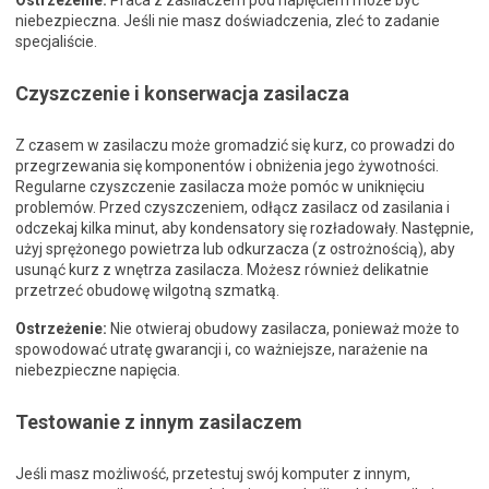
Ostrzeżenie:
Praca z zasilaczem pod napięciem może być
niebezpieczna. Jeśli nie masz doświadczenia, zleć to zadanie
specjaliście.
Czyszczenie i konserwacja zasilacza
Z czasem w zasilaczu może gromadzić się kurz, co prowadzi do
przegrzewania się komponentów i obniżenia jego żywotności.
Regularne czyszczenie zasilacza może pomóc w uniknięciu
problemów. Przed czyszczeniem, odłącz zasilacz od zasilania i
odczekaj kilka minut, aby kondensatory się rozładowały. Następnie,
użyj sprężonego powietrza lub odkurzacza (z ostrożnością), aby
usunąć kurz z wnętrza zasilacza. Możesz również delikatnie
przetrzeć obudowę wilgotną szmatką.
Ostrzeżenie:
Nie otwieraj obudowy zasilacza, ponieważ może to
spowodować utratę gwarancji i, co ważniejsze, narażenie na
niebezpieczne napięcia.
Testowanie z innym zasilaczem
Jeśli masz możliwość, przetestuj swój komputer z innym,