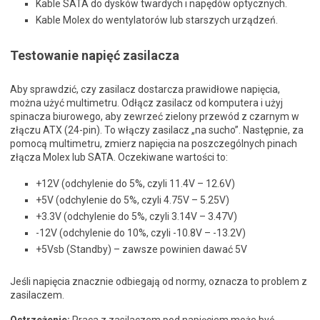
Kable SATA do dysków twardych i napędów optycznych.
Kable Molex do wentylatorów lub starszych urządzeń.
Testowanie napięć zasilacza
Aby sprawdzić, czy zasilacz dostarcza prawidłowe napięcia,
można użyć multimetru. Odłącz zasilacz od komputera i użyj
spinacza biurowego, aby zewrzeć zielony przewód z czarnym w
złączu ATX (24-pin). To włączy zasilacz „na sucho”. Następnie, za
pomocą multimetru, zmierz napięcia na poszczególnych pinach
złącza Molex lub SATA. Oczekiwane wartości to:
+12V (odchylenie do 5%, czyli 11.4V – 12.6V)
+5V (odchylenie do 5%, czyli 4.75V – 5.25V)
+3.3V (odchylenie do 5%, czyli 3.14V – 3.47V)
-12V (odchylenie do 10%, czyli -10.8V – -13.2V)
+5Vsb (Standby) – zawsze powinien dawać 5V
Jeśli napięcia znacznie odbiegają od normy, oznacza to problem z
zasilaczem.