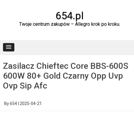
Skip
to
content
654.pl
Twoje centrum zakupów – Allegro krok po kroku.
Zasilacz Chieftec Core BBS-600S
600W 80+ Gold Czarny Opp Uvp
Ovp Sip Afc
By
654
|
2025-04-21