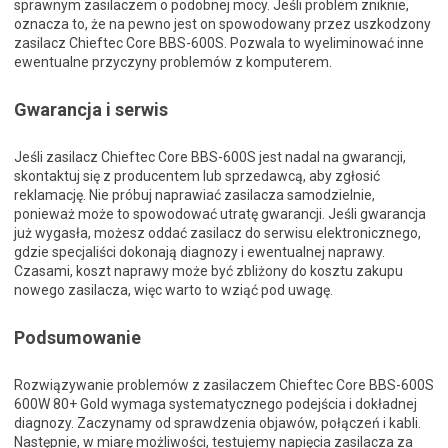
sprawnym zasilaczem o podobnej mocy. Jeśli problem zniknie,
oznacza to, że na pewno jest on spowodowany przez uszkodzony
zasilacz Chieftec Core BBS-600S. Pozwala to wyeliminować inne
ewentualne przyczyny problemów z komputerem.
Gwarancja i serwis
Jeśli zasilacz Chieftec Core BBS-600S jest nadal na gwarancji,
skontaktuj się z producentem lub sprzedawcą, aby zgłosić
reklamację. Nie próbuj naprawiać zasilacza samodzielnie,
ponieważ może to spowodować utratę gwarancji. Jeśli gwarancja
już wygasła, możesz oddać zasilacz do serwisu elektronicznego,
gdzie specjaliści dokonają diagnozy i ewentualnej naprawy.
Czasami, koszt naprawy może być zbliżony do kosztu zakupu
nowego zasilacza, więc warto to wziąć pod uwagę.
Podsumowanie
Rozwiązywanie problemów z zasilaczem Chieftec Core BBS-600S
600W 80+ Gold wymaga systematycznego podejścia i dokładnej
diagnozy. Zaczynamy od sprawdzenia objawów, połączeń i kabli.
Następnie, w miarę możliwości, testujemy napięcia zasilacza za