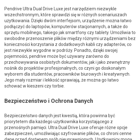
Pendrive Ultra Dual Drive Luxe jest narzędziem niezwykle
wszechstronnym, które sprawdzi się w różnych scenariuszach
użytkowania. Dzięki dwóm interfejsom, urządzenie można łatwo
podłączyć do laptopów, komputerów stacjonarnych, a także do
sprzętu mobilnego, takiego jak smartfony czy tablety. Umożliwia to
swobodne przenoszenie plików między różnymi urządzeniami bez
konieczności korzystania z dodatkowych kabli czy adapterów, co
jest niezwykle wygodne w podróży. Ponadto, dzięki swojej
pojemności, pendrive może być używany zarówno do
przechowywania osobistych dokumentów, jak i jako zewnętrzny
nośnik do projektów profesjonalnych, co czyni go doskonałym
wyborem dla studentów, pracowników biurowych i kreatywnych.
Jego mały rozmiar i lekkość sprawiają, że można go łatwo
schować w kieszeni czy torbie.
Bezpieczeństwo i Ochrona Danych
Bezpieczeństwo danych jest kwestią, która powinna być
priorytetem dla każdego użytkownika korzystającego z
przenośnych pamięci. Ultra Dual Drive Luxe oferuje różne opcje
zabezpieczeń, umożliwiając szyfrowanie plików, co chroni cenne
dane przed dostępem osób nieuprawnionych. Użytkownicy mogą