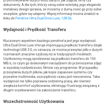
przechowywanie dużych ilości danych, jak zdjęcia, filmy czy
dokumenty. A dla tych, którzy cenią sobie estetykę, jego elegancki
metalowy design sprawia, że możemy z dumą nosić go przy sobie
wszędzie, gdzie się udajemy. Więcej informacji można znaleźć w
linku do
Pendrive Ultra Dual Drive Luxe, 128 Gb
.
Wydajność i Prędkość Transferu
Kluczowym aspektem każdego pendrive’a jest jego wydajność.
Ultra Dual Drive Luxe oferuje imponującą prędkość transferu dzięki
technologii USB 3.0, co oznacza, że można przesyłać pliki o dużych
rozmiarach znacznie szybciej niż w tradycyjnych modelach.
Użytkownicy mogą spodziewać się prędkości transferu do 150
MB/s, co czyni go doskonałym narzędziem do przenoszenia zdjęć
w wysokiej rozdzielczości, filmów czy programów. W przypadku
przesyłania dużych plików, jak kopie zapasowe systemu czy
prywatne multimedia, oszczędność czasu jest nieoceniona. Taka
wydajność nie tylko poprawia codzienną pracę, ale również
zwiększa komfort użytkowania, eliminując frustrację związaną z
długim oczekiwaniem na zakończenie transferu.
Wszechstronność Użytkowania