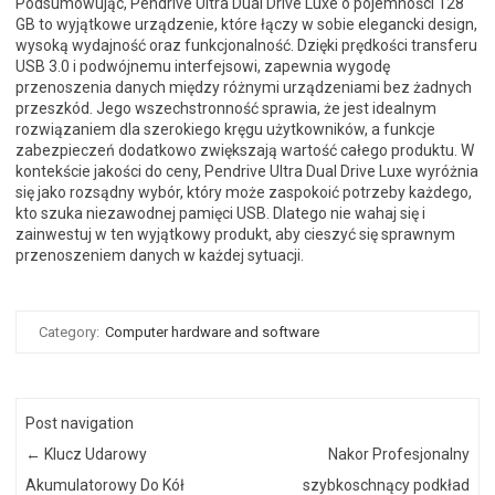
Podsumowując, Pendrive Ultra Dual Drive Luxe o pojemności 128
GB to wyjątkowe urządzenie, które łączy w sobie elegancki design,
wysoką wydajność oraz funkcjonalność. Dzięki prędkości transferu
USB 3.0 i podwójnemu interfejsowi, zapewnia wygodę
przenoszenia danych między różnymi urządzeniami bez żadnych
przeszkód. Jego wszechstronność sprawia, że jest idealnym
rozwiązaniem dla szerokiego kręgu użytkowników, a funkcje
zabezpieczeń dodatkowo zwiększają wartość całego produktu. W
kontekście jakości do ceny, Pendrive Ultra Dual Drive Luxe wyróżnia
się jako rozsądny wybór, który może zaspokoić potrzeby każdego,
kto szuka niezawodnej pamięci USB. Dlatego nie wahaj się i
zainwestuj w ten wyjątkowy produkt, aby cieszyć się sprawnym
przenoszeniem danych w każdej sytuacji.
Category:
Computer hardware and software
Post navigation
←
Klucz Udarowy
Nakor Profesjonalny
Akumulatorowy Do Kół
szybkoschnący podkład