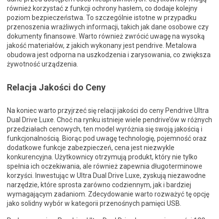
również korzystać z funkcji ochrony hasłem, co dodaje kolejny
poziom bezpieczeństwa. To szczególnie istotne w przypadku
przenoszenia wrażliwych informacji, takich jak dane osobowe czy
dokumenty finansowe. Warto również zwrócić uwagę na wysoką
jakość materiałów, z jakich wykonany jest pendrive. Metalowa
obudowa jest odporna na uszkodzenia i zarysowania, co zwiększa
żywotność urządzenia.
Relacja Jakości do Ceny
Na koniec warto przyjrzeć się relacji jakości do ceny Pendrive Ultra
Dual Drive Luxe. Choć na rynku istnieje wiele pendrive’ów w różnych
przedziałach cenowych, ten model wyróżnia się swoją jakością i
funkcjonalnością. Biorąc pod uwagę technologię, pojemność oraz
dodatkowe funkcje zabezpieczeń, cena jest niezwykle
konkurencyjna. Użytkownicy otrzymują produkt, który nie tylko
spełnia ich oczekiwania, ale również zapewnia długoterminowe
korzyści. Inwestując w Ultra Dual Drive Luxe, zyskują niezawodne
narzędzie, które sprosta zarówno codziennym, jak i bardziej
wymagającym zadaniom. Zdecydowanie warto rozważyć tę opcję
jako solidny wybór w kategorii przenośnych pamięci USB.