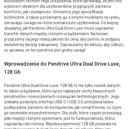
kluczowym cechom tego urządzenia, które sprawiają, że jest ono
wyborem idealnym dla użytkowników pragnących zarówno
komfortu, jak i wydajności. Omówimy jego specyfikacje
techniczne, a także porównamy go z innymi modelami na rynku,
zwracając uwagę na różne scenariusze użytkowania. Co więcej,
zbadamy, jak Pendrive Ultra Dual Drive Luxe może usprawnić
transfer danych między różnymi urządzeniami. Na koniec
przyjrzymy się jego relacji jakości do ceny, aby pomóc w podjęciu
świadomej decyzji zakupowej. Zapraszamy do lektury, aby odkryć,
co sprawia, że ten pendrive jest godny uwagi!
Wprowadzenie do Pendrive Ultra Dual Drive Luxe,
128 Gb
Pendrive Ultra Dual Drive Luxe, 128 GB to nie tylko nośnik danych;
to także urządzenie, które łączy najlepsze cechy klasycznych
pendrive’ów i nowoczesnych rozwiązań technologicznych. Jego
unikalny podwójny interfejs USB-C i USB 3.0 umożliwia łatwe
podłączanie zarówno do komputerów, jak i smartfonów, co czyni
go niezwykle wszechstronnym. Dla osób, które często przesyłają
pliki między różnymi systemami, jest to funkcjonalność, która
naprawdę robi różnicę. Wysoka pojemność 128 GB pozwala na