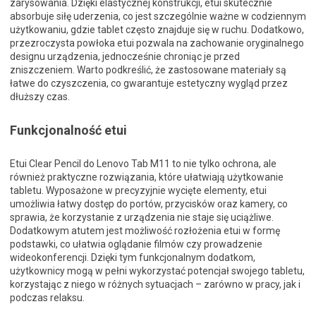
zarysowania. Dzięki elastycznej konstrukcji, etui skutecznie
absorbuje siłę uderzenia, co jest szczególnie ważne w codziennym
użytkowaniu, gdzie tablet często znajduje się w ruchu. Dodatkowo,
przezroczysta powłoka etui pozwala na zachowanie oryginalnego
designu urządzenia, jednocześnie chroniąc je przed
zniszczeniem. Warto podkreślić, że zastosowane materiały są
łatwe do czyszczenia, co gwarantuje estetyczny wygląd przez
dłuższy czas.
Funkcjonalność etui
Etui Clear Pencil do Lenovo Tab M11 to nie tylko ochrona, ale
również praktyczne rozwiązania, które ułatwiają użytkowanie
tabletu. Wyposażone w precyzyjnie wycięte elementy, etui
umożliwia łatwy dostęp do portów, przycisków oraz kamery, co
sprawia, że korzystanie z urządzenia nie staje się uciążliwe.
Dodatkowym atutem jest możliwość rozłożenia etui w formę
podstawki, co ułatwia oglądanie filmów czy prowadzenie
wideokonferencji. Dzięki tym funkcjonalnym dodatkom,
użytkownicy mogą w pełni wykorzystać potencjał swojego tabletu,
korzystając z niego w różnych sytuacjach – zarówno w pracy, jak i
podczas relaksu.