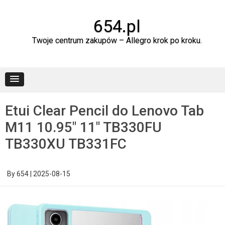
Skip
to
content
654.pl
Twoje centrum zakupów – Allegro krok po kroku.
Etui Clear Pencil do Lenovo Tab
M11 10.95″ 11″ TB330FU
TB330XU TB331FC
By
654
|
2025-08-15