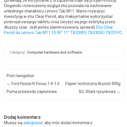
sprawiają, że korzystanie z urządzenia staje się przyjemnością.
Elegancki i nowoczesny wygląd etui pozwala na zachowanie
unikalnego charakteru Lenovo Tab M11. Warto rozważyć
inwestycję w etui Clear Pencil, aby maksymalnie wykorzystać
potencjał swojego tabletu oraz cieszyć się jego estetyką przez
dłuższy czas. Jeśli jesteś zainteresowany, sprawdź
Etui Clear
Pencil do Lenovo Tab M11 10.95″ 11″ TB330FU TB330XU TB331FC
.
Category:
Computer hardware and software
Post navigation
←
Ford Fiesta IV Focus 1.4-1.6
Papier techniczny Brystol 300g
Puma przewody zapłonowe
B2-30ark rysunkowy
→
Dodaj komentarz
Musisz się
zalogować
, aby móc dodać komentarz.