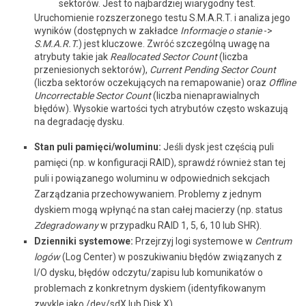
sektorów. Jest to najbardziej wiarygodny test.
Uruchomienie rozszerzonego testu S.M.A.R.T. i analiza jego
wyników (dostępnych w zakładce
Informacje o stanie
->
S.M.A.R.T.
) jest kluczowe. Zwróć szczególną uwagę na
atrybuty takie jak
Reallocated Sector Count
(liczba
przeniesionych sektorów),
Current Pending Sector Count
(liczba sektorów oczekujących na remapowanie) oraz
Offline
Uncorrectable Sector Count
(liczba nienaprawialnych
błędów). Wysokie wartości tych atrybutów często wskazują
na degradację dysku.
Stan puli pamięci/woluminu:
Jeśli dysk jest częścią puli
pamięci (np. w konfiguracji RAID), sprawdź również stan tej
puli i powiązanego woluminu w odpowiednich sekcjach
Zarządzania przechowywaniem. Problemy z jednym
dyskiem mogą wpłynąć na stan całej macierzy (np. status
Zdegradowany
w przypadku RAID 1, 5, 6, 10 lub SHR).
Dzienniki systemowe:
Przejrzyj logi systemowe w
Centrum
logów
(Log Center) w poszukiwaniu błędów związanych z
I/O dysku, błędów odczytu/zapisu lub komunikatów o
problemach z konkretnym dyskiem (identyfikowanym
zwykle jako /dev/sdX lub Disk X).