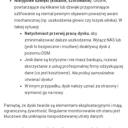
Nietypowe dźwięki (klikanie, szlifowanie):
Głośne,
powtarzające się klikanie lub dźwięki przypominające
szlifowanie są niemal pewnym objawem poważnej awarii
mechanicznej (np. uszkodzenia głowic czy łożysk silnika). W
takiej sytuacji:
Natychmiast przerwij pracę dysku
, aby
zminimalizować dalsze uszkodzenia. Wyłącz NAS lub
(jeśli to bezpieczne i możliwe) deaktywuj dysk z
poziomu DSM.
Jeśli dane są krytyczne i nie masz backupu, rozważ
skorzystanie z usług profesjonalnej firmy odzyskującej
dane (co jest kosztowne).
Nie próbuj samodzielnie
otwierać dysku!
W innym przypadku, dysk należy uznać za stracony i
wymienić go na nowy.
Pamiętaj, że dyski twarde są elementami eksploatacyjnymi i mają
ograniczoną żywotność. Regularne monitorowanie ich stanu jest
kluczowe dla uniknięcia niespodziewanej utraty danych.