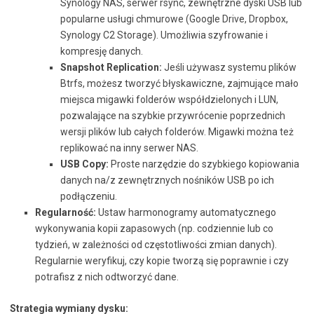
Synology NAS, serwer rsync, zewnętrzne dyski USB lub
popularne usługi chmurowe (Google Drive, Dropbox,
Synology C2 Storage). Umożliwia szyfrowanie i
kompresję danych.
Snapshot Replication:
Jeśli używasz systemu plików
Btrfs, możesz tworzyć błyskawiczne, zajmujące mało
miejsca migawki folderów współdzielonych i LUN,
pozwalające na szybkie przywrócenie poprzednich
wersji plików lub całych folderów. Migawki można też
replikować na inny serwer NAS.
USB Copy:
Proste narzędzie do szybkiego kopiowania
danych na/z zewnętrznych nośników USB po ich
podłączeniu.
Regularność:
Ustaw harmonogramy automatycznego
wykonywania kopii zapasowych (np. codziennie lub co
tydzień, w zależności od częstotliwości zmian danych).
Regularnie weryfikuj, czy kopie tworzą się poprawnie i czy
potrafisz z nich odtworzyć dane.
Strategia wymiany dysku: