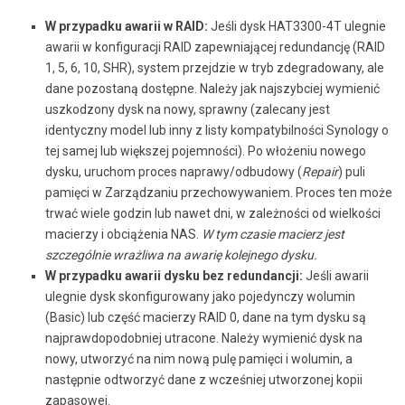
W przypadku awarii w RAID:
Jeśli dysk HAT3300-4T ulegnie
awarii w konfiguracji RAID zapewniającej redundancję (RAID
1, 5, 6, 10, SHR), system przejdzie w tryb zdegradowany, ale
dane pozostaną dostępne. Należy jak najszybciej wymienić
uszkodzony dysk na nowy, sprawny (zalecany jest
identyczny model lub inny z listy kompatybilności Synology o
tej samej lub większej pojemności). Po włożeniu nowego
dysku, uruchom proces naprawy/odbudowy (
Repair
) puli
pamięci w Zarządzaniu przechowywaniem. Proces ten może
trwać wiele godzin lub nawet dni, w zależności od wielkości
macierzy i obciążenia NAS.
W tym czasie macierz jest
szczególnie wrażliwa na awarię kolejnego dysku.
W przypadku awarii dysku bez redundancji:
Jeśli awarii
ulegnie dysk skonfigurowany jako pojedynczy wolumin
(Basic) lub część macierzy RAID 0, dane na tym dysku są
najprawdopodobniej utracone. Należy wymienić dysk na
nowy, utworzyć na nim nową pulę pamięci i wolumin, a
następnie odtworzyć dane z wcześniej utworzonej kopii
zapasowej.