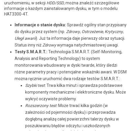
uruchomieniu, w sekcji
HDD/SSD
, można znaleźć szczegółowe
informacje o każdym zainstalowanym dysku, w tym o modelu
HAT3300-4T.
Informacje o stanie dysku:
Sprawdź ogólny stan przypisany
do dysku przez system (np.
Zdrowy
,
Ostrzeżenie
,
Krytyczny
,
Uległ awarii
). Już ta informacja daje pierwszy obraz sytuacji.
Status inny niż
Zdrowy
wymaga natychmiastowej uwagi.
Testy S.M.A.R.T.:
Technologia S.M.A.R.T. (Self-Monitoring,
Analysis and Reporting Technology) to system
monitorowania wbudowany w dyski twarde, który śledzi
różne parametry pracy i potencjalne wskaźniki awarii. W DSM
można ręcznie uruchomić dwa rodzaje testów S.M.A.R.T.:
Szybki test:
Trwa kilka minut i sprawdza podstawowe
komponenty mechaniczne i elektroniczne dysku. Może
wykryć oczywiste problemy.
Rozszerzony test:
Może trwać kilka godzin (w
zależności od pojemności dysku) i przeprowadza
dogłębną analizę całej powierzchni talerzy dysku w
poszukiwaniu błędów odczytu i uszkodzonych