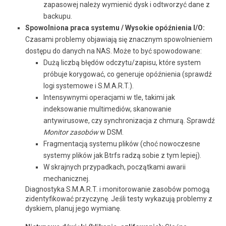
zapasowej należy wymienić dysk i odtworzyć dane z
backupu.
Spowolniona praca systemu / Wysokie opóźnienia I/O:
Czasami problemy objawiają się znacznym spowolnieniem
dostępu do danych na NAS. Może to być spowodowane:
Dużą liczbą błędów odczytu/zapisu, które system
próbuje korygować, co generuje opóźnienia (sprawdź
logi systemowe i S.M.A.R.T.).
Intensywnymi operacjami w tle, takimi jak
indeksowanie multimediów, skanowanie
antywirusowe, czy synchronizacja z chmurą. Sprawdź
Monitor zasobów
w DSM.
Fragmentacją systemu plików (choć nowoczesne
systemy plików jak Btrfs radzą sobie z tym lepiej).
W skrajnych przypadkach, początkami awarii
mechanicznej.
Diagnostyka S.M.A.R.T. i monitorowanie zasobów pomogą
zidentyfikować przyczynę. Jeśli testy wykazują problemy z
dyskiem, planuj jego wymianę.