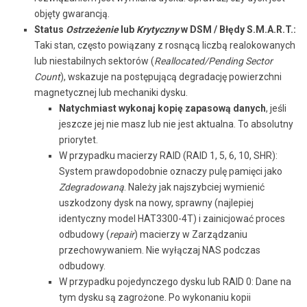
objęty gwarancją.
Status
Ostrzeżenie
lub
Krytyczny
w DSM / Błędy S.M.A.R.T.:
Taki stan, często powiązany z rosnącą liczbą realokowanych
lub niestabilnych sektorów (
Reallocated/Pending Sector
Count
), wskazuje na postępującą degradację powierzchni
magnetycznej lub mechaniki dysku.
Natychmiast wykonaj kopię zapasową danych
, jeśli
jeszcze jej nie masz lub nie jest aktualna. To absolutny
priorytet.
W przypadku macierzy RAID (RAID 1, 5, 6, 10, SHR):
System prawdopodobnie oznaczy pulę pamięci jako
Zdegradowaną
. Należy jak najszybciej wymienić
uszkodzony dysk na nowy, sprawny (najlepiej
identyczny model HAT3300-4T) i zainicjować proces
odbudowy (
repair
) macierzy w Zarządzaniu
przechowywaniem. Nie wyłączaj NAS podczas
odbudowy.
W przypadku pojedynczego dysku lub RAID 0: Dane na
tym dysku są zagrożone. Po wykonaniu kopii