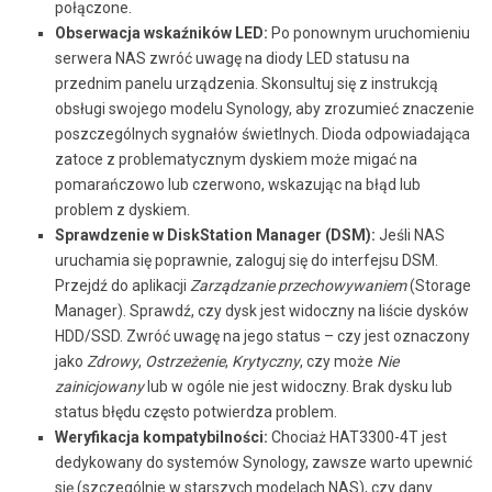
połączone.
Obserwacja wskaźników LED:
Po ponownym uruchomieniu
serwera NAS zwróć uwagę na diody LED statusu na
przednim panelu urządzenia. Skonsultuj się z instrukcją
obsługi swojego modelu Synology, aby zrozumieć znaczenie
poszczególnych sygnałów świetlnych. Dioda odpowiadająca
zatoce z problematycznym dyskiem może migać na
pomarańczowo lub czerwono, wskazując na błąd lub
problem z dyskiem.
Sprawdzenie w DiskStation Manager (DSM):
Jeśli NAS
uruchamia się poprawnie, zaloguj się do interfejsu DSM.
Przejdź do aplikacji
Zarządzanie przechowywaniem
(Storage
Manager). Sprawdź, czy dysk jest widoczny na liście dysków
HDD/SSD. Zwróć uwagę na jego status – czy jest oznaczony
jako
Zdrowy
,
Ostrzeżenie
,
Krytyczny
, czy może
Nie
zainicjowany
lub w ogóle nie jest widoczny. Brak dysku lub
status błędu często potwierdza problem.
Weryfikacja kompatybilności:
Chociaż HAT3300-4T jest
dedykowany do systemów Synology, zawsze warto upewnić
się (szczególnie w starszych modelach NAS), czy dany