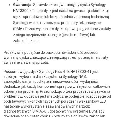
Gwarancja:
Sprawdź okres gwarancyjny dysku Synology
HAT3300-4T. Jeśli dysk jest nadal na gwarancji, skontaktuj
się ze sprzedawcą lub bezpośrednio z pomocą techniczną
Synology w celu rozpoczęcia procedury reklamacyjnej
(RMA). Przed wysłaniem dysku upewnij się, że dane zostały
z niego bezpiecznie usunięte (jeśli to możliwe) lub
zabezpieczone.
Proaktywne podejście do backupu i świadomość procedur
wymiany dysku znacząco zmniejszają stres i potencjalne straty
związane z awarią sprzętu.
Podsumowując, dysk Synology Plus 4TB HAT3300-4T jest
solidnym wyborem dla ekosystemu Synology NAS,
zaprojektowanym pod kątem niezawodności i wydajności.
Jednakże, jak każdy komponent sprzętowy, nie jest on całkowicie
odporny na problemy. Przechodząc przez proces rozwiązywania
problemów, kluczowe jest metodyczne podejście: rozpoczęcie od
podstawowych kontroli fizycznych połączeń i wskaźników LED,
następnie wykorzystanie zaawansowanych narzędzi
diagnostycznych S.M.A.R.T. dostępnych w systemie DSM, aby
dokładnie ocenić stan dysku. Zrozumienie objawów, takich jak