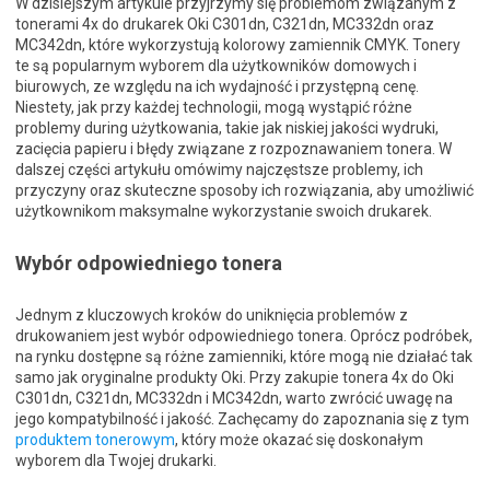
W dzisiejszym artykule przyjrzymy się problemom związanym z
tonerami 4x do drukarek Oki C301dn, C321dn, MC332dn oraz
MC342dn, które wykorzystują kolorowy zamiennik CMYK. Tonery
te są popularnym wyborem dla użytkowników domowych i
biurowych, ze względu na ich wydajność i przystępną cenę.
Niestety, jak przy każdej technologii, mogą wystąpić różne
problemy during użytkowania, takie jak niskiej jakości wydruki,
zacięcia papieru i błędy związane z rozpoznawaniem tonera. W
dalszej części artykułu omówimy najczęstsze problemy, ich
przyczyny oraz skuteczne sposoby ich rozwiązania, aby umożliwić
użytkownikom maksymalne wykorzystanie swoich drukarek.
Wybór odpowiedniego tonera
Jednym z kluczowych kroków do uniknięcia problemów z
drukowaniem jest wybór odpowiedniego tonera. Oprócz podróbek,
na rynku dostępne są różne zamienniki, które mogą nie działać tak
samo jak oryginalne produkty Oki. Przy zakupie tonera 4x do Oki
C301dn, C321dn, MC332dn i MC342dn, warto zwrócić uwagę na
jego kompatybilność i jakość. Zachęcamy do zapoznania się z tym
produktem tonerowym
, który może okazać się doskonałym
wyborem dla Twojej drukarki.