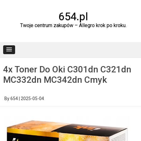
Skip
to
content
654.pl
Twoje centrum zakupów – Allegro krok po kroku.
4x Toner Do Oki C301dn C321dn
MC332dn MC342dn Cmyk
By
654
|
2025-05-04