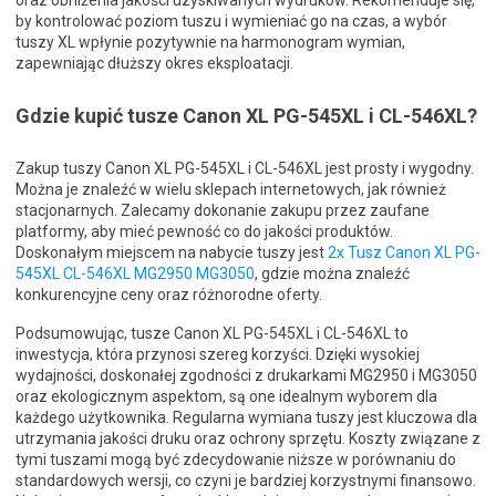
oraz obniżenia jakości uzyskiwanych wydruków. Rekomenduje się,
by kontrolować poziom tuszu i wymieniać go na czas, a wybór
tuszy XL wpłynie pozytywnie na harmonogram wymian,
zapewniając dłuższy okres eksploatacji.
Gdzie kupić tusze Canon XL PG-545XL i CL-546XL?
Zakup tuszy Canon XL PG-545XL i CL-546XL jest prosty i wygodny.
Można je znaleźć w wielu sklepach internetowych, jak również
stacjonarnych. Zalecamy dokonanie zakupu przez zaufane
platformy, aby mieć pewność co do jakości produktów.
Doskonałym miejscem na nabycie tuszy jest
2x Tusz Canon XL PG-
545XL CL-546XL MG2950 MG3050
, gdzie można znaleźć
konkurencyjne ceny oraz różnorodne oferty.
Podsumowując, tusze Canon XL PG-545XL i CL-546XL to
inwestycja, która przynosi szereg korzyści. Dzięki wysokiej
wydajności, doskonałej zgodności z drukarkami MG2950 i MG3050
oraz ekologicznym aspektom, są one idealnym wyborem dla
każdego użytkownika. Regularna wymiana tuszy jest kluczowa dla
utrzymania jakości druku oraz ochrony sprzętu. Koszty związane z
tymi tuszami mogą być zdecydowanie niższe w porównaniu do
standardowych wersji, co czyni je bardziej korzystnymi finansowo.