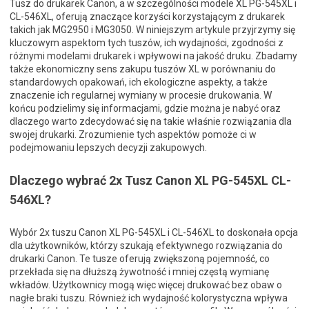
Tusz do drukarek Canon, a w szczególności modele XL PG-545XL i
CL-546XL, oferują znaczące korzyści korzystającym z drukarek
takich jak MG2950 i MG3050. W niniejszym artykule przyjrzymy się
kluczowym aspektom tych tuszów, ich wydajności, zgodności z
różnymi modelami drukarek i wpływowi na jakość druku. Zbadamy
także ekonomiczny sens zakupu tuszów XL w porównaniu do
standardowych opakowań, ich ekologiczne aspekty, a także
znaczenie ich regularnej wymiany w procesie drukowania. W
końcu podzielimy się informacjami, gdzie można je nabyć oraz
dlaczego warto zdecydować się na takie właśnie rozwiązania dla
swojej drukarki. Zrozumienie tych aspektów pomoże ci w
podejmowaniu lepszych decyzji zakupowych.
Dlaczego wybrać 2x Tusz Canon XL PG-545XL CL-
546XL?
Wybór 2x tuszu Canon XL PG-545XL i CL-546XL to doskonała opcja
dla użytkowników, którzy szukają efektywnego rozwiązania do
drukarki Canon. Te tusze oferują zwiększoną pojemność, co
przekłada się na dłuższą żywotność i mniej częstą wymianę
wkładów. Użytkownicy mogą więc więcej drukować bez obaw o
nagłe braki tuszu. Również ich wydajność kolorystyczna wpływa