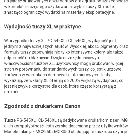
na jakość drukowanych dokumentów oraz grafik. W szczególności
w kontekście częstego użytkowania, wybór tuszy XL może
znacząco ograniczyć wydatki na materiały eksploatacyjne.
Wydajność tuszy XL w praktyce
W przypadku tuszy XL PG-545XL i CL-546XL, wydajność jest
jednym z najważniejszych atutów. Wysokiej jakości pigmenty oraz
formuły tuszy zapewniają nie tylko intensywne kolory, ale także
odporność na blaknięcie. Dzięki oszczędnościowym
właściwościom tuszów XL, użytkownicy mogą drukować więcej
stron w porównaniu do standardowych tuszy, co jest kluczowe
zarówno w warunkach domowych, jak i biurowych. Testy
wykazują, że wkłady XL oferują do 200% większą wydajność, co
jest niezwykle korzystne dla osób, które często korzystają z
drukarki.
Zgodność z drukarkami Canon
Tusze PG-545XL i CL-546XL są dedykowane drukarkom z serii MG,
a ich kompatybilność jest szeroko doceniana przez użytkowników.
Modele takie jak MG2950 i MG3050 obsługują te tusze, co czyni je