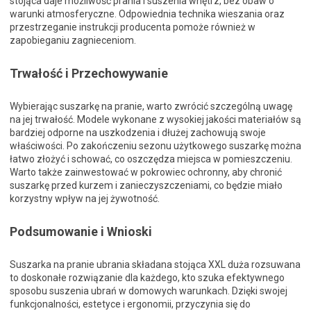
stojąca daje możliwość prania i suszenia wnętrz, bez obaw o
warunki atmosferyczne. Odpowiednia technika wieszania oraz
przestrzeganie instrukcji producenta pomoże również w
zapobieganiu zagnieceniom.
Trwałość i Przechowywanie
Wybierając suszarkę na pranie, warto zwrócić szczególną uwagę
na jej trwałość. Modele wykonane z wysokiej jakości materiałów są
bardziej odporne na uszkodzenia i dłużej zachowują swoje
właściwości. Po zakończeniu sezonu użytkowego suszarkę można
łatwo złożyć i schować, co oszczędza miejsca w pomieszczeniu.
Warto także zainwestować w pokrowiec ochronny, aby chronić
suszarkę przed kurzem i zanieczyszczeniami, co będzie miało
korzystny wpływ na jej żywotność.
Podsumowanie i Wnioski
Suszarka na pranie ubrania składana stojąca XXL duża rozsuwana
to doskonałe rozwiązanie dla każdego, kto szuka efektywnego
sposobu suszenia ubrań w domowych warunkach. Dzięki swojej
funkcjonalności, estetyce i ergonomii, przyczynia się do