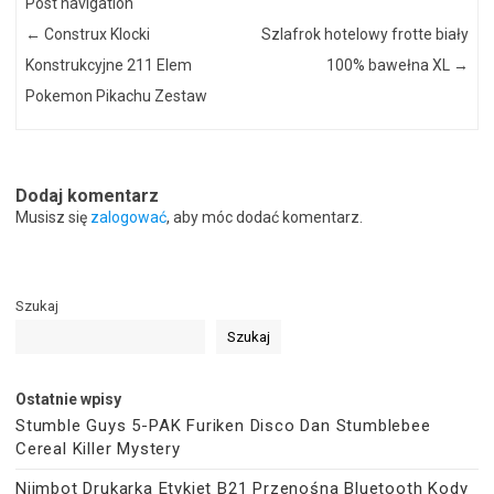
Post navigation
←
Construx Klocki
Szlafrok hotelowy frotte biały
Konstrukcyjne 211 Elem
100% bawełna XL
→
Pokemon Pikachu Zestaw
Dodaj komentarz
Musisz się
zalogować
, aby móc dodać komentarz.
Szukaj
Szukaj
Ostatnie wpisy
Stumble Guys 5-PAK Furiken Disco Dan Stumblebee
Cereal Killer Mystery
Niimbot Drukarka Etykiet B21 Przenośna Bluetooth Kody