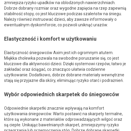
zmniejsza ryzyko upadków na oblodzonych nawierzchniach.
Dobrze dobrany rozmiar oraz wygodne zapięcia na rzep zapewnią
stabilność stopy, co jest kluczowe podczas szaleństw na śniegu.
Należy również instruować dzieci, aby zawsze informowały o
ewentualnym dyskomforcie, co pozwoli uniknąć urazów.
Elastyczność i komfort w użytkowaniu
Elastyczność śniegowców Axim jest ich ogromnym atutem.
Miękka cholewka pozwala na swobodne poruszanie się, co jest
kluczowe dla aktywności dzieci. Dzięki systemowi rzepów, łatwo je
zakładać oraz ściągać, co znacząco ułatwia codzienne
użytkowanie. Dodatkowo, dobrze dobrane materiały wewnętrzne
stają się przyjazne dla skóry, eliminując ryzyko otarć i podrażnień.
Wybór odpowiednich skarpetek do śniegowców
Odpowiednie skarpetki znacznie wpływają na komfort
użytkowania śniegowców. Warto postawić na skarpety termalne,
które są wykonane z materiałów odprowadzających wilgoć oraz
są ciepłe. Unikając bawełnianych skarpet, zmniejszymy ryzyko
przegrzania lub przemoczenia stóp. Dobrze dobrane skarpetki