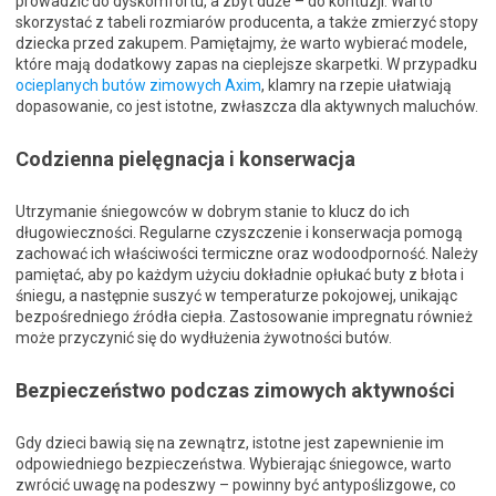
prowadzić do dyskomfortu, a zbyt duże – do kontuzji. Warto
skorzystać z tabeli rozmiarów producenta, a także zmierzyć stopy
dziecka przed zakupem. Pamiętajmy, że warto wybierać modele,
które mają dodatkowy zapas na cieplejsze skarpetki. W przypadku
ocieplanych butów zimowych Axim
, klamry na rzepie ułatwiają
dopasowanie, co jest istotne, zwłaszcza dla aktywnych maluchów.
Codzienna pielęgnacja i konserwacja
Utrzymanie śniegowców w dobrym stanie to klucz do ich
długowieczności. Regularne czyszczenie i konserwacja pomogą
zachować ich właściwości termiczne oraz wodoodporność. Należy
pamiętać, aby po każdym użyciu dokładnie opłukać buty z błota i
śniegu, a następnie suszyć w temperaturze pokojowej, unikając
bezpośredniego źródła ciepła. Zastosowanie impregnatu również
może przyczynić się do wydłużenia żywotności butów.
Bezpieczeństwo podczas zimowych aktywności
Gdy dzieci bawią się na zewnątrz, istotne jest zapewnienie im
odpowiedniego bezpieczeństwa. Wybierając śniegowce, warto
zwrócić uwagę na podeszwy – powinny być antypoślizgowe, co