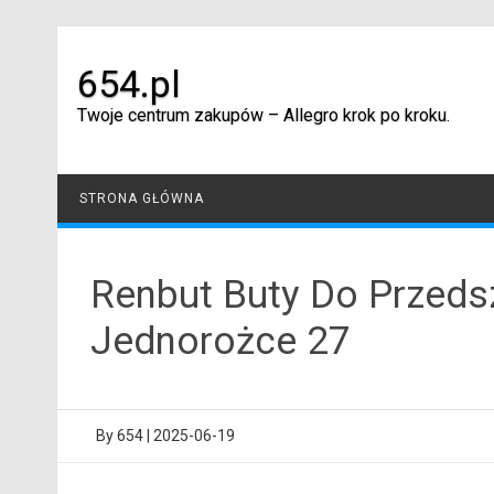
Skip
to
content
654.pl
Twoje centrum zakupów – Allegro krok po kroku.
STRONA GŁÓWNA
Renbut Buty Do Przeds
Jednorożce 27
By
654
|
2025-06-19