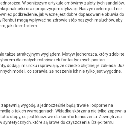
jednorożca. W poniższym artykule omówimy zalety tych sandałów,
nkcjonalności oraz propozycjom stylizacji. Naszym celem jest nie
 również podkreślenie, jak ważne jest dobre dopasowanie obuwia do
dały Renbut mogą wpływać na zdrowie stóp naszych maluchów, aby
m, jak i komfortem.
ale także atrakcyjnym wyglądem. Motyw jednorożca, który zdobi te
 wyborem dla małych miłośniczek fantastycznych postaci.
ty, dodają im uroku i sprawiają, że dziecko chętniej je zakłada. Już
innych modeli, co sprawia, że noszenie ich nie tylko jest wygodne,
e zapewnią wygodę, a jednocześnie będą trwałe i odporne na
myślą o takich wymaganiach. Wkładka skórzana nie tylko zapewnia
ztałtu stopy, co jest kluczowe dla komfortu noszenia. Zewnętrzna
w syntetycznych, które są łatwe do czyszczenia. Dzięki temu