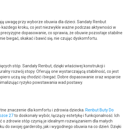
ją uwagę przy wyborze obuwia dla dzieci. Sandały Renbut
o każdego kroku, co jest niezwykle ważne podczas aktywności w
precyzyjne dopasowanie, co sprawia, że obuwie pozostaje stabilne
ie biegać, skakać i bawić się, nie czując dyskomfortu.
ych stóp. Sandały Renbut, dzięki właściwej konstrukcji i
ralny rozwój stopy. Oferują one wystarczającą stabilność, co jest
piero uczą się chodzić i biegać. Dobre dopasowanie oraz wsparcie
inimalizując ryzyko powstawania wad postawy.
tne znaczenie dla komfortu i zdrowia dziecka.
Renbut Buty Do
ożce 27
to doskonały wybór, łączący estetykę i funkcjonalność. Ich
ść o zdrowie stóp czynią je idealnym rozwiązaniem dla małych
 do swojej garderoby, jak i wygodnego obuwia na co dzień. Dzięki