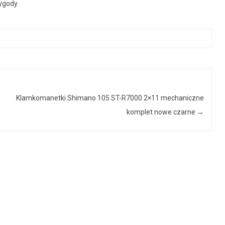
ygody.
-
Klamkomanetki Shimano 105 ST-R7000 2×11 mechaniczne
komplet nowe czarne
→