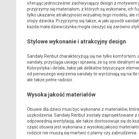
oferując jednocześnie zachwycający design z motywem 
przyjrzymy się materiałom, z których są wykonane, ich fu
tylko ukazanie atrakcyjności wizualnej tego modelu, ale
stopy dziecka. Przyjrzymy się także, w jaki sposób san
każda mała dziewczynka mogła cieszyć się zarówno style
Stylowe wykonanie i atrakcyjny design
Sandały Renbut charakteryzują się nie tylko komfortem, 
sandały, przyciąga uwagę i sprawia, że są one idealnym
Kolorystyka i detale, takie jak delikatne błyszczące elemen
od pierwszego wejrzenia sandały te wyróżniają się na tle 
ale także pełne radości.
Wysoka jakość materiałów
Obuwie dla dzieci musi być wykonane z materiałów, któr
uszkodzenia. Sandały Renbut zostały zaprojektowane z 
odpowiednią wentylację, ale także dostosowuje się do ks
część obuwia jest wykonana z wysokiej jakości materiałó
rodzice nie muszą się martwić o plamy czy zabrudzenia.