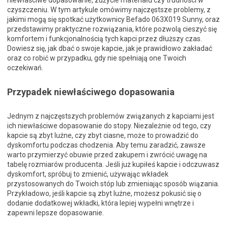
niewłaściwe dopasowanie, zużycie materiału czy trudności w
czyszczeniu. W tym artykule omówimy najczęstsze problemy, z
jakimi mogą się spotkać użytkownicy Befado 063X019 Sunny, oraz
przedstawimy praktyczne rozwiązania, które pozwolą cieszyć się
komfortem i funkcjonalnością tych kapci przez dłuższy czas.
Dowiesz się, jak dbać o swoje kapcie, jak je prawidłowo zakładać
oraz co robić w przypadku, gdy nie spełniają one Twoich
oczekiwań.
Przypadek niewłaściwego dopasowania
Jednym z najczęstszych problemów związanych z kapciami jest
ich niewłaściwe dopasowanie do stopy. Niezależnie od tego, czy
kapcie są zbyt luźne, czy zbyt ciasne, może to prowadzić do
dyskomfortu podczas chodzenia. Aby temu zaradzić, zawsze
warto przymierzyć obuwie przed zakupem i zwrócić uwagę na
tabelę rozmiarów producenta. Jeśli już kupiłeś kapcie i odczuwasz
dyskomfort, spróbuj to zmienić, używając wkładek
przystosowanych do Twoich stóp lub zmieniając sposób wiązania.
Przykładowo, jeśli kapcie są zbyt luźne, możesz pokusić się o
dodanie dodatkowej wkładki, która lepiej wypełni wnętrze i
zapewni lepsze dopasowanie.