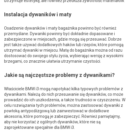
utrzymuje estetykę, ale również przedłuża żywotność materiałów.
Instalacja dywaników i maty
Osadzenie dywaników i maty bagażnika powinno być również
przemyślane. Dywaniki powinny być dokładnie dopasowane i
zabezpieczone w miejscach, gdzie mogą się przesuwać. Dobrze
jest także używać dodatkowych haków lub rzepów, które pomogą
utrzymać dywaniki w miejscu. Matę do bagażnika można od razu
dostosować do swojego stylu życia, wybierając wersję z wysokimi
brzegami, co znacznie ułatwia utrzymanie czystości.
Jakie są najczęstsze problemy z dywanikami?
Właściciele BMW i3 mogą napotykać kilka typowych problemów z
dywanikami. Należą do nich przesuwanie się dywaników, co może
prowadzić do ich uszkodzenia, a także trudności w czyszczeniu. W
celu rozwiązania tych problemów, można zastosować dywaniki z
powłoką antypoślizgową lub zainwestować w dodatkowe
akcesoria, które pomogą je zabezpieczyć. Również pamiętajmy,
aby nie korzystać z ogólnych dywaników, które nie są
zaprojektowane specjalnie dla BMW i3.