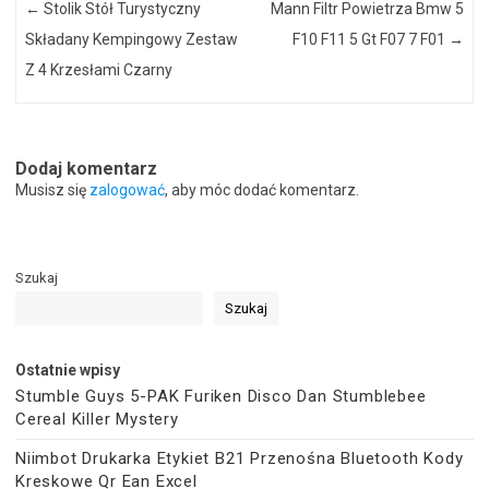
←
Stolik Stół Turystyczny
Mann Filtr Powietrza Bmw 5
Składany Kempingowy Zestaw
F10 F11 5 Gt F07 7 F01
→
Z 4 Krzesłami Czarny
Dodaj komentarz
Musisz się
zalogować
, aby móc dodać komentarz.
Szukaj
Szukaj
Ostatnie wpisy
Stumble Guys 5-PAK Furiken Disco Dan Stumblebee
Cereal Killer Mystery
Niimbot Drukarka Etykiet B21 Przenośna Bluetooth Kody
Kreskowe Qr Ean Excel