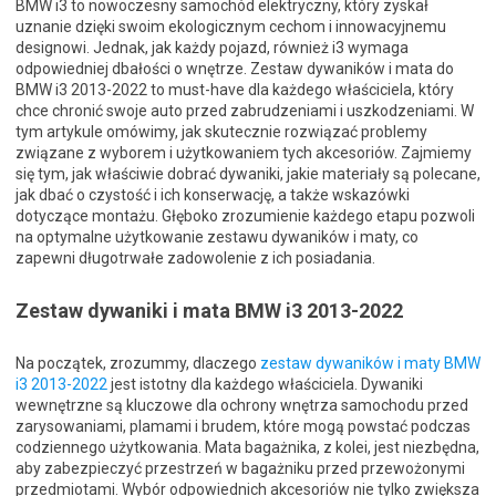
BMW i3 to nowoczesny samochód elektryczny, który zyskał
uznanie dzięki swoim ekologicznym cechom i innowacyjnemu
designowi. Jednak, jak każdy pojazd, również i3 wymaga
odpowiedniej dbałości o wnętrze. Zestaw dywaników i mata do
BMW i3 2013-2022 to must-have dla każdego właściciela, który
chce chronić swoje auto przed zabrudzeniami i uszkodzeniami. W
tym artykule omówimy, jak skutecznie rozwiązać problemy
związane z wyborem i użytkowaniem tych akcesoriów. Zajmiemy
się tym, jak właściwie dobrać dywaniki, jakie materiały są polecane,
jak dbać o czystość i ich konserwację, a także wskazówki
dotyczące montażu. Głęboko zrozumienie każdego etapu pozwoli
na optymalne użytkowanie zestawu dywaników i maty, co
zapewni długotrwałe zadowolenie z ich posiadania.
Zestaw dywaniki i mata BMW i3 2013-2022
Na początek, zrozummy, dlaczego
zestaw dywaników i maty BMW
i3 2013-2022
jest istotny dla każdego właściciela. Dywaniki
wewnętrzne są kluczowe dla ochrony wnętrza samochodu przed
zarysowaniami, plamami i brudem, które mogą powstać podczas
codziennego użytkowania. Mata bagażnika, z kolei, jest niezbędna,
aby zabezpieczyć przestrzeń w bagażniku przed przewożonymi
przedmiotami. Wybór odpowiednich akcesoriów nie tylko zwiększa