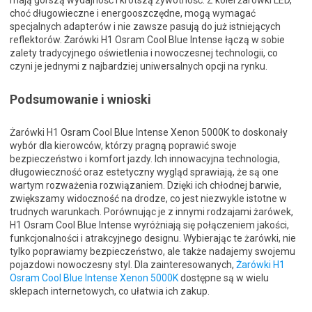
mają gorszą wydajność i krótszą żywotność. Z kolei żarówki LED,
choć długowieczne i energooszczędne, mogą wymagać
specjalnych adapterów i nie zawsze pasują do już istniejących
reflektorów. Żarówki H1 Osram Cool Blue Intense łączą w sobie
zalety tradycyjnego oświetlenia i nowoczesnej technologii, co
czyni je jednymi z najbardziej uniwersalnych opcji na rynku.
Podsumowanie i wnioski
Żarówki H1 Osram Cool Blue Intense Xenon 5000K to doskonały
wybór dla kierowców, którzy pragną poprawić swoje
bezpieczeństwo i komfort jazdy. Ich innowacyjna technologia,
długowieczność oraz estetyczny wygląd sprawiają, że są one
wartym rozważenia rozwiązaniem. Dzięki ich chłodnej barwie,
zwiększamy widoczność na drodze, co jest niezwykle istotne w
trudnych warunkach. Porównując je z innymi rodzajami żarówek,
H1 Osram Cool Blue Intense wyróżniają się połączeniem jakości,
funkcjonalności i atrakcyjnego designu. Wybierając te żarówki, nie
tylko poprawiamy bezpieczeństwo, ale także nadajemy swojemu
pojazdowi nowoczesny styl. Dla zainteresowanych,
Żarówki H1
Osram Cool Blue Intense Xenon 5000K
dostępne są w wielu
sklepach internetowych, co ułatwia ich zakup.