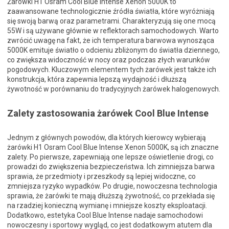
Żarówki H1 Osram Cool Blue Intense Xenon 5000K to
zaawansowane technologicznie źródła światła, które wyróżniają
się swoją barwą oraz parametrami. Charakteryzują się one mocą
55W i są używane głównie w reflektorach samochodowych. Warto
zwrócić uwagę na fakt, że ich temperatura barwowa wynosząca
5000K emituje światło o odcieniu zbliżonym do światła dziennego,
co zwiększa widoczność w nocy oraz podczas złych warunków
pogodowych. Kluczowym elementem tych żarówek jest także ich
konstrukcja, która zapewnia lepszą wydajność i dłuższą
żywotność w porównaniu do tradycyjnych żarówek halogenowych.
Zalety zastosowania żarówek Cool Blue Intense
Jednym z głównych powodów, dla których kierowcy wybierają
żarówki H1 Osram Cool Blue Intense Xenon 5000K, są ich znaczne
zalety. Po pierwsze, zapewniają one lepsze oświetlenie drogi, co
prowadzi do zwiększenia bezpieczeństwa. Ich zimniejsza barwa
sprawia, że przedmioty i przeszkody są lepiej widoczne, co
zmniejsza ryzyko wypadków. Po drugie, nowoczesna technologia
sprawia, że żarówki te mają dłuższą żywotność, co przekłada się
na rzadziej konieczną wymianę i mniejsze koszty eksploatacji.
Dodatkowo, estetyka Cool Blue Intense nadaje samochodowi
nowoczesny i sportowy wygląd, co jest dodatkowym atutem dla