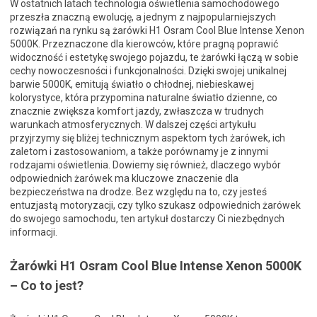
W ostatnich latach technologia oświetlenia samochodowego
przeszła znaczną ewolucję, a jednym z najpopularniejszych
rozwiązań na rynku są żarówki H1 Osram Cool Blue Intense Xenon
5000K. Przeznaczone dla kierowców, które pragną poprawić
widoczność i estetykę swojego pojazdu, te żarówki łączą w sobie
cechy nowoczesności i funkcjonalności. Dzięki swojej unikalnej
barwie 5000K, emitują światło o chłodnej, niebieskawej
kolorystyce, która przypomina naturalne światło dzienne, co
znacznie zwiększa komfort jazdy, zwłaszcza w trudnych
warunkach atmosferycznych. W dalszej części artykułu
przyjrzymy się bliżej technicznym aspektom tych żarówek, ich
zaletom i zastosowaniom, a także porównamy je z innymi
rodzajami oświetlenia. Dowiemy się również, dlaczego wybór
odpowiednich żarówek ma kluczowe znaczenie dla
bezpieczeństwa na drodze. Bez względu na to, czy jesteś
entuzjastą motoryzacji, czy tylko szukasz odpowiednich żarówek
do swojego samochodu, ten artykuł dostarczy Ci niezbędnych
informacji.
Żarówki H1 Osram Cool Blue Intense Xenon 5000K
– Co to jest?