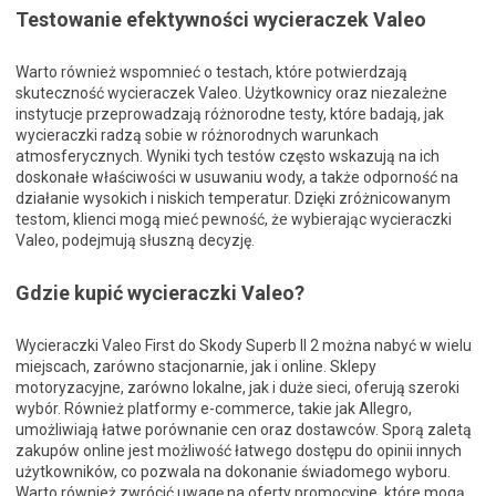
Testowanie efektywności wycieraczek Valeo
Warto również wspomnieć o testach, które potwierdzają
skuteczność wycieraczek Valeo. Użytkownicy oraz niezależne
instytucje przeprowadzają różnorodne testy, które badają, jak
wycieraczki radzą sobie w różnorodnych warunkach
atmosferycznych. Wyniki tych testów często wskazują na ich
doskonałe właściwości w usuwaniu wody, a także odporność na
działanie wysokich i niskich temperatur. Dzięki zróżnicowanym
testom, klienci mogą mieć pewność, że wybierając wycieraczki
Valeo, podejmują słuszną decyzję.
Gdzie kupić wycieraczki Valeo?
Wycieraczki Valeo First do Skody Superb II 2 można nabyć w wielu
miejscach, zarówno stacjonarnie, jak i online. Sklepy
motoryzacyjne, zarówno lokalne, jak i duże sieci, oferują szeroki
wybór. Również platformy e-commerce, takie jak Allegro,
umożliwiają łatwe porównanie cen oraz dostawców. Sporą zaletą
zakupów online jest możliwość łatwego dostępu do opinii innych
użytkowników, co pozwala na dokonanie świadomego wyboru.
Warto również zwrócić uwagę na oferty promocyjne, które mogą