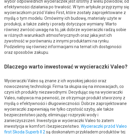
wybór odpowiednich wycieraczek jest istotny z wielu powodów, od
efektywności działania po trwałość. W tym artykule przyjrzymy się
wycieraczkom przód Valeo First, które zostały zaprojektowane z
myślą o tym modelu. Omówimy ich budowę, materiały użyte w
produkcji, a także zalety i porady dotyczące wymiany. Warto
również zwrócić uwagę na to, jak dobrze wycieraczki radzą sobie
w różnych warunkach atmosferycznych oraz jaka jest ich
żywotność w porównaniu z innymi produktami na rynku.
Podzielimy się również informacjami na temat ich dostępności
oraz sposobów zakupu.
Dlaczego warto inwestować w wycieraczki Valeo?
Wycieraczki Valeo są znane z ich wysokiej jakości oraz
nowoczesnej technologii. Firma ta skupia się na innowacjach, co
czyni ich produkty niezawodnymi. Decydując się na wycieraczki
Valeo, nabywca ma pewność, że otrzymuje produkt stworzony z
myślą o efektywności i długowieczności. Dobrze zaprojektowane
wycieraczki zapewniają nie tylko czystość szyby, ale także
bezpieczeństwo jazdy, eliminując rozpryski wody i
zanieczyszczeń. Inwestycja w wycieraczki Valeo to zatem
inwestycja w komfort i bezpieczeństwo.
Wycieraczki przód Valeo
first Skoda Superb II 2
są doskonałym przykładem produktów tej