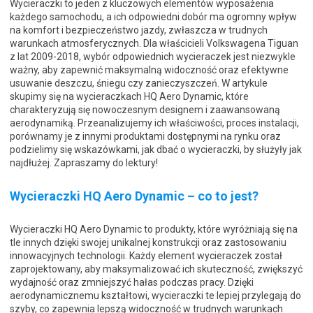
Wycieraczki to jeden z kluczowych elementów wyposażenia
każdego samochodu, a ich odpowiedni dobór ma ogromny wpływ
na komfort i bezpieczeństwo jazdy, zwłaszcza w trudnych
warunkach atmosferycznych. Dla właścicieli Volkswagena Tiguan
z lat 2009-2018, wybór odpowiednich wycieraczek jest niezwykle
ważny, aby zapewnić maksymalną widoczność oraz efektywne
usuwanie deszczu, śniegu czy zanieczyszczeń. W artykule
skupimy się na wycieraczkach HQ Aero Dynamic, które
charakteryzują się nowoczesnym designem i zaawansowaną
aerodynamiką. Przeanalizujemy ich właściwości, proces instalacji,
porównamy je z innymi produktami dostępnymi na rynku oraz
podzielimy się wskazówkami, jak dbać o wycieraczki, by służyły jak
najdłużej. Zapraszamy do lektury!
Wycieraczki HQ Aero Dynamic – co to jest?
Wycieraczki HQ Aero Dynamic to produkty, które wyróżniają się na
tle innych dzięki swojej unikalnej konstrukcji oraz zastosowaniu
innowacyjnych technologii. Każdy element wycieraczek został
zaprojektowany, aby maksymalizować ich skuteczność, zwiększyć
wydajność oraz zmniejszyć hałas podczas pracy. Dzięki
aerodynamicznemu kształtowi, wycieraczki te lepiej przylegają do
szyby, co zapewnia lepszą widoczność w trudnych warunkach