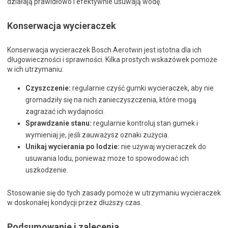
działają prawidłowo i efektywnie usuwają wodę.
Konserwacja wycieraczek
Konserwacja wycieraczek Bosch Aerotwin jest istotna dla ich
długowieczności i sprawności. Kilka prostych wskazówek pomoże
w ich utrzymaniu:
Czyszczenie:
regularnie czyść gumki wycieraczek, aby nie
gromadziły się na nich zanieczyszczenia, które mogą
zagrażać ich wydajności.
Sprawdzanie stanu:
regularnie kontroluj stan gumek i
wymieniaj je, jeśli zauważysz oznaki zużycia.
Unikaj wycierania po lodzie:
nie używaj wycieraczek do
usuwania lodu, ponieważ może to spowodować ich
uszkodzenie.
Stosowanie się do tych zasady pomoże w utrzymaniu wycieraczek
w doskonałej kondycji przez dłuższy czas.
Podsumowanie i zalecenia