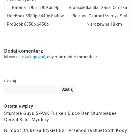
←
Bateria TD06 TD09 do Hp
Bransoletka Skórzana Damska
EliteBook 6930p 8440p 8440w
Pleciona Czarna Rzemyk Stal
ProBook 6550b 6450b
Nierdzewna 18 cm
→
Dodaj komentarz
Musisz się
zalogować
, aby móc dodać komentarz.
Szukaj
Szukaj
Ostatnie wpisy
Stumble Guys 5-PAK Furiken Disco Dan Stumblebee
Cereal Killer Mystery
Niimbot Drukarka Etykiet B21 Przenośna Bluetooth Kody