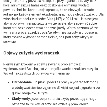
designem, który pozwala na lepsze przyleganie do szyby, co z
kolei minimalizuje hałas oraz doskonale eliminuje wodę z
powierzchni. Ich konstrukcja sprawia, że są niezwykle trwałe,
jednak jak każdy element eksploatacyjny, mogą ulegać zużyciu. Dla
właścicieli modelu Mercedes Vito (447) z 2014 roku istotne jest,
aby w porę wymieniać zużyte wycieraczki, aby zapewnić sobie
komfort i bezpieczeństwo podczas jazdy. Warto zaznaczyć, że
wymiana wycieraczek Bosch Aerotwin jest prostym procesem,
który można wykonać samodzielnie, bez potrzeby wizyty w
serwisie.
Objawy zużycia wycieraczek
Pierwszym krokiem w rozwiązywaniu problemów z
wycieraczkami Boscha jest zidentyfikowanie oznak ich zużycia.
Wśród najczęstszych objawów wymienia się:
Chrobotanie lub piski:
podczas pracy wycieraczek mogą
wydobywać się nieprzyjemne dźwięki, co jest sygnałem, że
gumki mogą być zużyte.
Ślady wody:
jeżeli po przetarciu szyby pozostają smugi,
oznacza to, że wycieraczki nie działają prawidłowo.