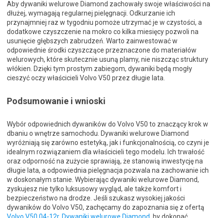
Aby dywaniki welurowe Diamond zachowały swoje właściwości na
dłużej, wymagają regularnej pielęgnacji. Odkurzanie ich
przynajmniej raz w tygodniu pomoże utrzymać je w czystości, a
dodatkowe czyszczenie na mokro co kilka miesięcy pozwoli na
usunięcie głębszych zabrudzeń. Warto zainwestować w
odpowiednie środki czyszczące przeznaczone do materiałów
welurowych, które skutecznie usuną plamy, nie niszcząc struktury
włókien. Dzięki tym prostym zabiegom, dywaniki będą mogły
cieszyć oczy właścicieli Volvo V50 przez długie lata.
Podsumowanie i wnioski
Wybór odpowiednich dywaników do Volvo V50 to znaczący krok w
dbaniu o wnętrze samochodu. Dywaniki welurowe Diamond
wyróżniają się zarówno estetyką, jak i funkcjonalnością, co czyni je
idealnym rozwiązaniem dla właścicieli tego modelu. Ich trwałość
oraz odporność na zużycie sprawiają, że stanowią inwestycję na
długie lata, a odpowiednia pielęgnacja pozwala na zachowanie ich
w doskonałym stanie. Wybierając dywaniki welurowe Diamond,
zyskujesz nie tylko luksusowy wygląd, ale także komfort i
bezpieczeństwo na drodze. Jeśli szukasz wysokiej jakości
dywaników do Volvo V50, zachęcamy do zapoznania się z ofertą
Volvo V50 04-12r. Dywaniki welurowe Diamond
, by dokonać