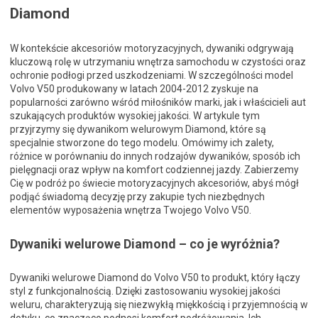
Diamond
W kontekście akcesoriów motoryzacyjnych, dywaniki odgrywają
kluczową rolę w utrzymaniu wnętrza samochodu w czystości oraz
ochronie podłogi przed uszkodzeniami. W szczególności model
Volvo V50 produkowany w latach 2004-2012 zyskuje na
popularności zarówno wśród miłośników marki, jak i właścicieli aut
szukających produktów wysokiej jakości. W artykule tym
przyjrzymy się dywanikom welurowym Diamond, które są
specjalnie stworzone do tego modelu. Omówimy ich zalety,
różnice w porównaniu do innych rodzajów dywaników, sposób ich
pielęgnacji oraz wpływ na komfort codziennej jazdy. Zabierzemy
Cię w podróż po świecie motoryzacyjnych akcesoriów, abyś mógł
podjąć świadomą decyzję przy zakupie tych niezbędnych
elementów wyposażenia wnętrza Twojego Volvo V50.
Dywaniki welurowe Diamond – co je wyróżnia?
Dywaniki welurowe Diamond do Volvo V50 to produkt, który łączy
styl z funkcjonalnością. Dzięki zastosowaniu wysokiej jakości
weluru, charakteryzują się niezwykłą miękkością i przyjemnością w