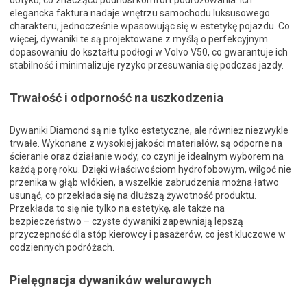
dotyku, co znacząco podnosi komfort podróżowania. Ich
elegancka faktura nadaje wnętrzu samochodu luksusowego
charakteru, jednocześnie wpasowując się w estetykę pojazdu. Co
więcej, dywaniki te są projektowane z myślą o perfekcyjnym
dopasowaniu do kształtu podłogi w Volvo V50, co gwarantuje ich
stabilność i minimalizuje ryzyko przesuwania się podczas jazdy.
Trwałość i odporność na uszkodzenia
Dywaniki Diamond są nie tylko estetyczne, ale również niezwykle
trwałe. Wykonane z wysokiej jakości materiałów, są odporne na
ścieranie oraz działanie wody, co czyni je idealnym wyborem na
każdą porę roku. Dzięki właściwościom hydrofobowym, wilgoć nie
przenika w głąb włókien, a wszelkie zabrudzenia można łatwo
usunąć, co przekłada się na dłuższą żywotność produktu.
Przekłada to się nie tylko na estetykę, ale także na
bezpieczeństwo – czyste dywaniki zapewniają lepszą
przyczepność dla stóp kierowcy i pasażerów, co jest kluczowe w
codziennych podróżach.
Pielęgnacja dywaników welurowych