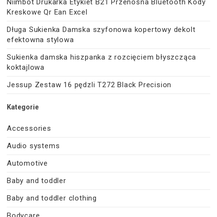
Niimbot Drukarka Etykiet B21 Przenośna Bluetooth Kody
Kreskowe Qr Ean Excel
Długa Sukienka Damska szyfonowa kopertowy dekolt
efektowna stylowa
Sukienka damska hiszpanka z rozcięciem błyszcząca
koktajlowa
Jessup Zestaw 16 pędzli T272 Black Precision
Kategorie
Accessories
Audio systems
Automotive
Baby and toddler
Baby and toddler clothing
Bodycare