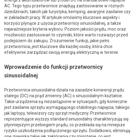
energii z akumulatorów lub źródeł DC na standardowe napięcie
AC. Tego typu przetwornice znajdują zastosowanie w różnych
dziedzinach, takich jak turystyka, kemping, awaryjne zasilanie czy
w zakładach pracy. W artykule omówimy kluczowe aspekty i
korzyści płynące z użycia przetwornicy sinusoidalnej, a także
najważniejsze kryteria wyboru. Poziom jakości prądu, moc oraz
możliwości zastosowań to czynniki, które warto rozważyć przed
podejściem do zakupu. Zrozumienie funkcji, jakie pełni
przetwornica, jest kluczowe dla każdej osoby, która chce
efektywnie zarządzać swoją energią elektryczną w terenie.
Wprowadzenie do funkcji przetwornicy
sinusoidalnej
Przetwornica sinusoidalna działa na zasadzie konwersji prądu
stałego (DC) na prąd zmienny (AC) o sinusoidalnym kształcie.
Takie urządzenia są niezastąpione w sytuacjach, gdy konieczne
jest zasilanie sprzętu wymagającego stabilnego napięcia, takiego
jak laptopy, telewizory czy sprzęt medyczny. Przetwornice
reprezentujące wyższy standard sinusoidalny charakteryzują się
płynniejszym przebiegiem prądu, co przekłada się na mniejsze
ryzyko uszkodzenia podłączonego sprzętu. Dodatkowo, eliminują
one zjawiska takie jak zakłócenia czy migotanie, co jest