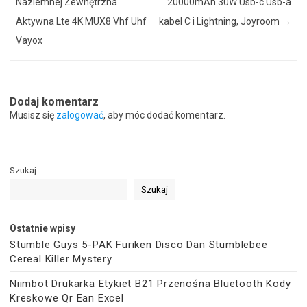
Naziemnej Zewnętrzna
20000mAh 30W Usb-c Usb-a
Aktywna Lte 4K MUX8 Vhf Uhf
kabel C i Lightning, Joyroom
→
Vayox
Dodaj komentarz
Musisz się
zalogować
, aby móc dodać komentarz.
Szukaj
Szukaj
Ostatnie wpisy
Stumble Guys 5-PAK Furiken Disco Dan Stumblebee
Cereal Killer Mystery
Niimbot Drukarka Etykiet B21 Przenośna Bluetooth Kody
Kreskowe Qr Ean Excel