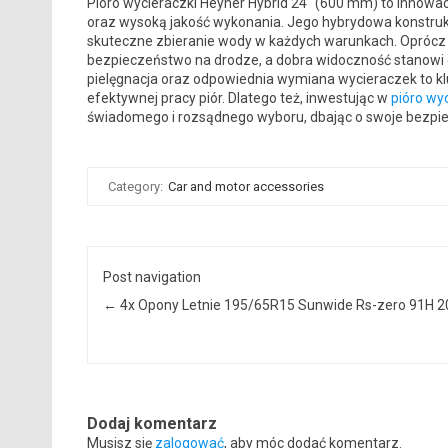
Pióro wycieraczki Heyner Hybrid 24″ (600 mm) to innowa
oraz wysoką jakość wykonania. Jego hybrydowa konstruk
skuteczne zbieranie wody w każdych warunkach. Oprócz 
bezpieczeństwo na drodze, a dobra widoczność stanowi 
pielęgnacja oraz odpowiednia wymiana wycieraczek to klu
efektywnej pracy piór. Dlatego też, inwestując w
pióro wy
świadomego i rozsądnego wyboru, dbając o swoje bezpi
Category:
Car and motor accessories
Post navigation
←
4x Opony Letnie 195/65R15 Sunwide Rs-zero 91H 
Dodaj komentarz
Musisz się
zalogować
, aby móc dodać komentarz.