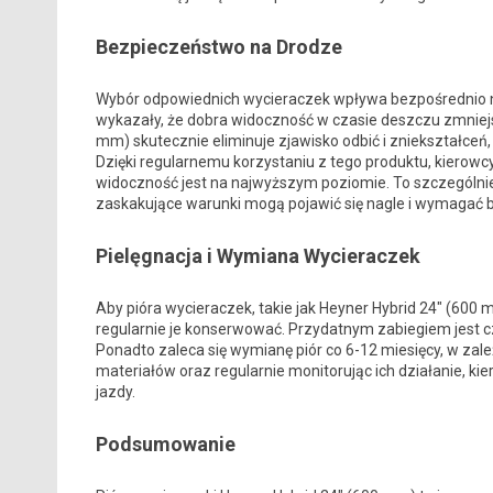
Bezpieczeństwo na Drodze
Wybór odpowiednich wycieraczek wpływa bezpośrednio 
wykazały, że dobra widoczność w czasie deszczu zmniejs
mm) skutecznie eliminuje zjawisko odbić i zniekształceń
Dzięki regularnemu korzystaniu z tego produktu, kierowc
widoczność jest na najwyższym poziomie. To szczególnie 
zaskakujące warunki mogą pojawić się nagle i wymagać bł
Pielęgnacja i Wymiana Wycieraczek
Aby pióra wycieraczek, takie jak Heyner Hybrid 24″ (600
regularnie je konserwować. Przydatnym zabiegiem jest c
Ponadto zaleca się wymianę piór co 6-12 miesięcy, w za
materiałów oraz regularnie monitorując ich działanie, k
jazdy.
Podsumowanie