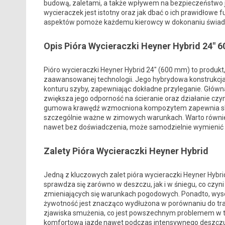
budową, zaletami, a także wpływem na bezpieczeństwo 
wycieraczek jest istotny oraz jak dbać o ich prawidłowe 
aspektów pomoże każdemu kierowcy w dokonaniu świa
Opis Pióra Wycieraczki Heyner Hybrid 24″
Pióro wycieraczki Heyner Hybrid 24″ (600 mm) to produkt,
zaawansowanej technologii. Jego hybrydowa konstrukcja s
konturu szyby, zapewniając dokładne przyleganie. Główn
zwiększa jego odporność na ścieranie oraz działanie c
gumowa krawędź wzmocniona kompozytem zapewnia skutec
szczególnie ważne w zimowych warunkach. Warto również
nawet bez doświadczenia, może samodzielnie wymienić 
Zalety Pióra Wycieraczki Heyner Hybrid
Jedną z kluczowych zalet pióra wycieraczki Heyner Hybrid
sprawdza się zarówno w deszczu, jak i w śniegu, co czyn
zmieniających się warunkach pogodowych. Ponadto, wysokie
żywotność jest znacząco wydłużona w porównaniu do tra
zjawiska smużenia, co jest powszechnym problemem w tań
komfortową jazdę nawet podczas intensywnego deszczu