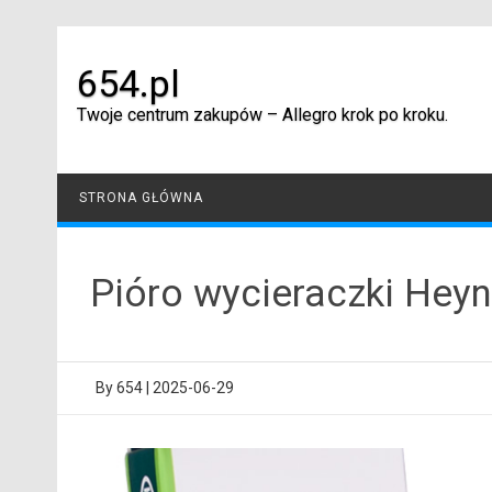
Skip
to
content
654.pl
Twoje centrum zakupów – Allegro krok po kroku.
STRONA GŁÓWNA
Pióro wycieraczki Hey
By
654
|
2025-06-29