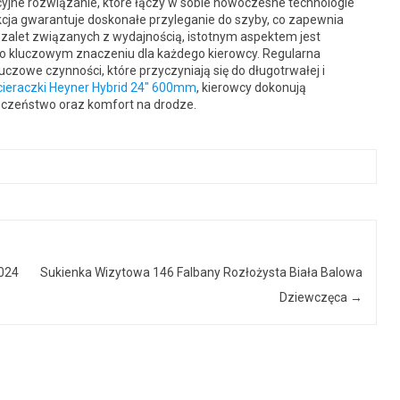
cyjne rozwiązanie, które łączy w sobie nowoczesne technologie
cja gwarantuje doskonałe przyleganie do szyby, co zapewnia
zalet związanych z wydajnością, istotnym aspektem jest
o kluczowym znaczeniu dla każdego kierowcy. Regularna
czowe czynności, które przyczyniają się do długotrwałej i
cieraczki Heyner Hybrid 24″ 600mm
, kierowcy dokonują
eczeństwo oraz komfort na drodze.
2024
Sukienka Wizytowa 146 Falbany Rozłożysta Biała Balowa
Dziewczęca
→