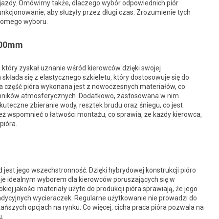
jazdy. Omówimy także, dlaczego wybór odpowiednich piór
funkcjonowanie, aby służyły przez długi czas. Zrozumienie tych
domego wyboru.
 600mm
 który zyskał uznanie wśród kierowców dzięki swojej
kłada się z elastycznego szkieletu, który dostosowuje się do
a część pióra wykonana jest z nowoczesnych materiałów, co
zynników atmosferycznych. Dodatkowo, zastosowana w nim
zne zbieranie wody, resztek brudu oraz śniegu, co jest
 wspomnieć o łatwości montażu, co sprawia, że każdy kierowca,
pióra.
 jest jego wszechstronność. Dzięki hybrydowej konstrukcji pióro
i je idealnym wyborem dla kierowców poruszających się w
j jakości materiały użyte do produkcji pióra sprawiają, że jego
dycyjnych wycieraczek. Regularne użytkowanie nie prowadzi do
szych opcjach na rynku. Co więcej, cicha praca pióra pozwala na
.