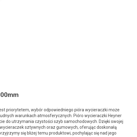
 600mm
est priorytetem, wybór odpowiedniego pióra wycieraczki może
rudnych warunkach atmosferycznych. Pióro wycieraczki Heyner
ście do utrzymania czystości szyb samochodowych. Dzięki swojej
ch wycieraczek sztywnych oraz gumowych, oferując doskonałą
zyjrzymy się bliżej temu produktowi, pochylając się nad jego