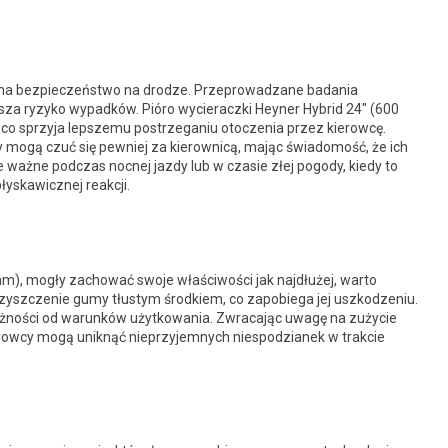
na bezpieczeństwo na drodze. Przeprowadzane badania
za ryzyko wypadków. Pióro wycieraczki Heyner Hybrid 24″ (600
, co sprzyja lepszemu postrzeganiu otoczenia przez kierowcę.
y mogą czuć się pewniej za kierownicą, mając świadomość, że ich
ważne podczas nocnej jazdy lub w czasie złej pogody, kiedy to
yskawicznej reakcji.
 mm), mogły zachować swoje właściwości jak najdłużej, warto
zyszczenie gumy tłustym środkiem, co zapobiega jej uszkodzeniu.
leżności od warunków użytkowania. Zwracając uwagę na zużycie
ierowcy mogą uniknąć nieprzyjemnych niespodzianek w trakcie