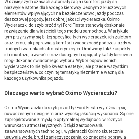
W dzisiejszych czasach automatyzacja i komfort jazdy są
niezwykle istotne dla każdego kierowcy. Jednym z kluczowych
elementów wpływających na bezpieczeństwo jazdy podczas
deszczowej pogody, jest dobrej jakości wycieraczka. Oximo
Wycieraczki do szyb przód tył Ford Fiesta stanowią doskonałe
rozwiązanie dla właścicieli tego modelu samochodu. W artykule
tym przyjrzymy się bliżej specyfice tych wycieraczek, ich zaletom
oraz temu, jak poprawiają komfort i widoczność podczas jazdy w
trudnych warunkach atmosferycznych. Omówimy także aspekty
ich montażu, trwałości oraz dostępnych opcji, aby każdy kierowca
mógł dokonać świadomego wyboru. Wybór odpowiednich
wycieraczek to nie tylko kwestia estetyki, ale przede wszystkim
bezpieczeństwa, co czyni tę tematykę niezmiernie ważną dla
każdego użytkownika pojazdu.
Dlaczego warto wybrać Oximo Wycieraczki?
Oximo Wycieraczki do szyb przód tył Ford Fiesta wyróżniają się
nowoczesnym designem oraz wysoką jakością wykonania. Są one
zaprojektowane z myślą o optymalnej wydajności w różnych
warunkach atmosferycznych. Dzięki zastosowaniu
zaawansowanych technologii, wycieraczki Oximo skutecznie
usuwają wodę, brud i zanieczyszczenia, co znacznie poprawia