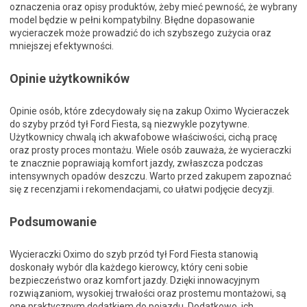
oznaczenia oraz opisy produktów, żeby mieć pewność, że wybrany
model będzie w pełni kompatybilny. Błędne dopasowanie
wycieraczek może prowadzić do ich szybszego zużycia oraz
mniejszej efektywności.
Opinie użytkowników
Opinie osób, które zdecydowały się na zakup Oximo Wycieraczek
do szyby przód tył Ford Fiesta, są niezwykle pozytywne.
Użytkownicy chwalą ich akwafobowe właściwości, cichą pracę
oraz prosty proces montażu. Wiele osób zauważa, że wycieraczki
te znacznie poprawiają komfort jazdy, zwłaszcza podczas
intensywnych opadów deszczu. Warto przed zakupem zapoznać
się z recenzjami i rekomendacjami, co ułatwi podjęcie decyzji.
Podsumowanie
Wycieraczki Oximo do szyb przód tył Ford Fiesta stanowią
doskonały wybór dla każdego kierowcy, który ceni sobie
bezpieczeństwo oraz komfort jazdy. Dzięki innowacyjnym
rozwiązaniom, wysokiej trwałości oraz prostemu montażowi, są
one praktycznym dodatkiem do pojazdu. Dodatkowo, ich