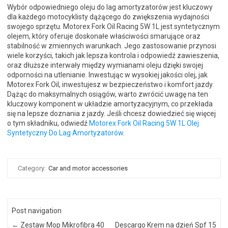
Wybór odpowiedniego oleju do lag amortyzatorów jest kluczowy
dla każdego motocyklisty dążącego do zwiększenia wydajności
swojego sprzętu. Motorex Fork Oil Racing 5W 1L jest syntetycznym
olejem, który oferuje doskonałe właściwości smarujące oraz
stabilność w zmiennych warunkach. Jego zastosowanie przynosi
wiele korzyści, takich jak lepsza kontrola i odpowiedź zawieszenia,
oraz dłuższe interwały między wymianami oleju dzięki swojej
odporności na utlenianie. Inwestując w wysokiej jakości olej, jak
Motorex Fork Oil, inwestujesz w bezpieczeństwo i komfort jazdy.
Dążąc do maksymalnych osiągów, warto zwrócić uwagę na ten
kluczowy komponent w układzie amortyzacyjnym, co przekłada
się na lepsze doznania z jazdy. Jeśli chcesz dowiedzieć się więcej
o tym składniku, odwiedź
Motorex Fork Oil Racing 5W 1L Olej
Syntetyczny Do Lag Amortyzatorów
.
Category:
Car and motor accessories
Post navigation
←
Zestaw Mop Mikrofibra 40
Descargo Krem na dzień Spf 15