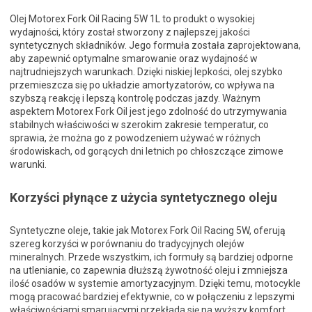
Olej Motorex Fork Oil Racing 5W 1L to produkt o wysokiej
wydajności, który został stworzony z najlepszej jakości
syntetycznych składników. Jego formuła została zaprojektowana,
aby zapewnić optymalne smarowanie oraz wydajność w
najtrudniejszych warunkach. Dzięki niskiej lepkości, olej szybko
przemieszcza się po układzie amortyzatorów, co wpływa na
szybszą reakcję i lepszą kontrolę podczas jazdy. Ważnym
aspektem Motorex Fork Oil jest jego zdolność do utrzymywania
stabilnych właściwości w szerokim zakresie temperatur, co
sprawia, że można go z powodzeniem używać w różnych
środowiskach, od gorących dni letnich po chłoszczące zimowe
warunki.
Korzyści płynące z użycia syntetycznego oleju
Syntetyczne oleje, takie jak Motorex Fork Oil Racing 5W, oferują
szereg korzyści w porównaniu do tradycyjnych olejów
mineralnych. Przede wszystkim, ich formuły są bardziej odporne
na utlenianie, co zapewnia dłuższą żywotność oleju i zmniejsza
ilość osadów w systemie amortyzacyjnym. Dzięki temu, motocykle
mogą pracować bardziej efektywnie, co w połączeniu z lepszymi
właściwościami smarującymi przekłada się na wyższy komfort