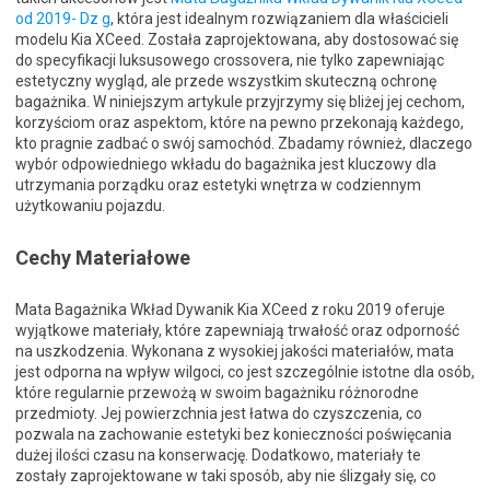
od 2019- Dz g
, która jest idealnym rozwiązaniem dla właścicieli
modelu Kia XCeed. Została zaprojektowana, aby dostosować się
do specyfikacji luksusowego crossovera, nie tylko zapewniając
estetyczny wygląd, ale przede wszystkim skuteczną ochronę
bagażnika. W niniejszym artykule przyjrzymy się bliżej jej cechom,
korzyściom oraz aspektom, które na pewno przekonają każdego,
kto pragnie zadbać o swój samochód. Zbadamy również, dlaczego
wybór odpowiedniego wkładu do bagażnika jest kluczowy dla
utrzymania porządku oraz estetyki wnętrza w codziennym
użytkowaniu pojazdu.
Cechy Materiałowe
Mata Bagażnika Wkład Dywanik Kia XCeed z roku 2019 oferuje
wyjątkowe materiały, które zapewniają trwałość oraz odporność
na uszkodzenia. Wykonana z wysokiej jakości materiałów, mata
jest odporna na wpływ wilgoci, co jest szczególnie istotne dla osób,
które regularnie przewożą w swoim bagażniku różnorodne
przedmioty. Jej powierzchnia jest łatwa do czyszczenia, co
pozwala na zachowanie estetyki bez konieczności poświęcania
dużej ilości czasu na konserwację. Dodatkowo, materiały te
zostały zaprojektowane w taki sposób, aby nie ślizgały się, co