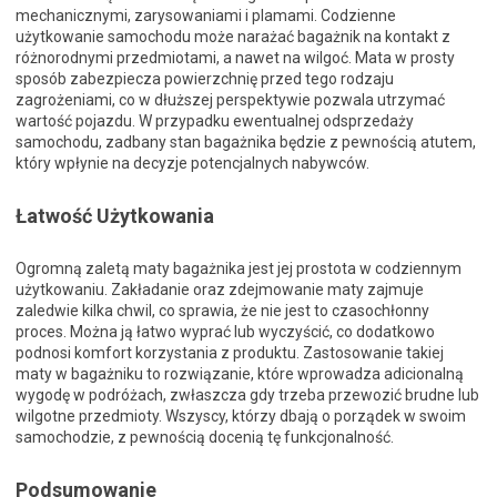
mechanicznymi, zarysowaniami i plamami. Codzienne
użytkowanie samochodu może narażać bagażnik na kontakt z
różnorodnymi przedmiotami, a nawet na wilgoć. Mata w prosty
sposób zabezpiecza powierzchnię przed tego rodzaju
zagrożeniami, co w dłuższej perspektywie pozwala utrzymać
wartość pojazdu. W przypadku ewentualnej odsprzedaży
samochodu, zadbany stan bagażnika będzie z pewnością atutem,
który wpłynie na decyzje potencjalnych nabywców.
Łatwość Użytkowania
Ogromną zaletą maty bagażnika jest jej prostota w codziennym
użytkowaniu. Zakładanie oraz zdejmowanie maty zajmuje
zaledwie kilka chwil, co sprawia, że nie jest to czasochłonny
proces. Można ją łatwo wyprać lub wyczyścić, co dodatkowo
podnosi komfort korzystania z produktu. Zastosowanie takiej
maty w bagażniku to rozwiązanie, które wprowadza adicionalną
wygodę w podróżach, zwłaszcza gdy trzeba przewozić brudne lub
wilgotne przedmioty. Wszyscy, którzy dbają o porządek w swoim
samochodzie, z pewnością docenią tę funkcjonalność.
Podsumowanie