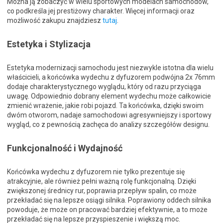
Można ją zobaczyć w wielu sportowych modelach samochodów,
co podkreśla jej prestiżowy charakter. Więcej informacji oraz
możliwość zakupu znajdziesz
tutaj
.
Estetyka i Stylizacja
Estetyka modernizacji samochodu jest niezwykle istotna dla wielu
właścicieli, a końcówka wydechu z dyfuzorem podwójna 2x 76mm
dodaje charakterystycznego wyglądu, który od razu przyciąga
uwagę. Odpowiednio dobrany element wydechu może całkowicie
zmienić wrażenie, jakie robi pojazd. Ta końcówka, dzięki swoim
dwóm otworom, nadaje samochodowi agresywniejszy i sportowy
wygląd, co z pewnością zachęca do analizy szczegółów designu.
Funkcjonalność i Wydajność
Końcówka wydechu z dyfuzorem nie tylko prezentuje się
atrakcyjnie, ale również pełni ważną rolę funkcjonalną. Dzięki
zwiększonej średnicy rur, poprawia przepływ spalin, co może
przekładać się na lepsze osiągi silnika. Poprawiony oddech silnika
powoduje, że może on pracować bardziej efektywnie, a to może
przekładać się na lepsze przyspieszenie i większą moc.