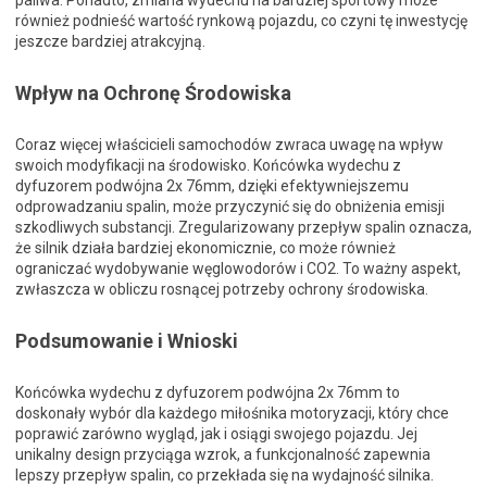
paliwa. Ponadto, zmiana wydechu na bardziej sportowy może
również podnieść wartość rynkową pojazdu, co czyni tę inwestycję
jeszcze bardziej atrakcyjną.
Wpływ na Ochronę Środowiska
Coraz więcej właścicieli samochodów zwraca uwagę na wpływ
swoich modyfikacji na środowisko. Końcówka wydechu z
dyfuzorem podwójna 2x 76mm, dzięki efektywniejszemu
odprowadzaniu spalin, może przyczynić się do obniżenia emisji
szkodliwych substancji. Zregularizowany przepływ spalin oznacza,
że silnik działa bardziej ekonomicznie, co może również
ograniczać wydobywanie węglowodorów i CO2. To ważny aspekt,
zwłaszcza w obliczu rosnącej potrzeby ochrony środowiska.
Podsumowanie i Wnioski
Końcówka wydechu z dyfuzorem podwójna 2x 76mm to
doskonały wybór dla każdego miłośnika motoryzacji, który chce
poprawić zarówno wygląd, jak i osiągi swojego pojazdu. Jej
unikalny design przyciąga wzrok, a funkcjonalność zapewnia
lepszy przepływ spalin, co przekłada się na wydajność silnika.