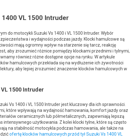
 1400 VL 1500 Intruder
ym do motocykli Suzuki Vs 1400 i VL 1500 Intruder. Wybór
zpieczeństwa i wydajności podczas jazdy. Klocki hamulcowe są
iwości mają ogromny wpływ na starzenie się tarcz, reakcję
st, aby zrozumieć różnice pomiędzy klockami przednimi i tylnymi,
równamy również różne dostępne opcje na rynku. W artykule
ocków hamulcowych przekłada się na wydłużenie ich żywotności
ektury, aby lepiej zrozumieć znaczenie klocków hamulcowych w
 VL 1500 Intruder
i Vs 1400 i VL 1500 Intruder jest kluczowy dla ich sprawności.
ami, które wpływają na wydajność hamowania, komfort jazdy oraz
ateriałów ceramicznych lub półmetalicznych, zapewniają lepszą
intensywnego użytkowania. Z kolei klocki tylne, które są często
ywają na stabilność motocykla podczas hamowania, ale także na
edzić
ofertę klocków hamulcowych przód tył Suzuki Vs 1400 VL