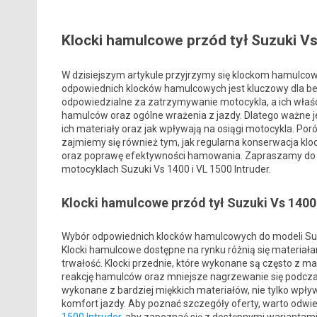
Klocki hamulcowe przód tył Suzuki Vs
W dzisiejszym artykule przyjrzymy się klockom hamulcow
odpowiednich klocków hamulcowych jest kluczowy dla be
odpowiedzialne za zatrzymywanie motocykla, a ich właśc
hamulców oraz ogólne wrażenia z jazdy. Dlatego ważne je
ich materiały oraz jak wpływają na osiągi motocykla. Po
zajmiemy się również tym, jak regularna konserwacja kl
oraz poprawę efektywności hamowania. Zapraszamy do l
motocyklach Suzuki Vs 1400 i VL 1500 Intruder.
Klocki hamulcowe przód tył Suzuki Vs 1400
Wybór odpowiednich klocków hamulcowych do modeli Suzuk
Klocki hamulcowe dostępne na rynku różnią się materiał
trwałość. Klocki przednie, które wykonane są często z m
reakcję hamulców oraz mniejsze nagrzewanie się podczas 
wykonane z bardziej miękkich materiałów, nie tylko wpł
komfort jazdy. Aby poznać szczegóły oferty, warto odwi