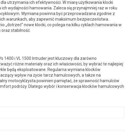
la utrzymania ich efektywności. W miarę użytkowania klocki
 ich wydajności hamowania. Zaleca się przynajmniej raz w roku
tocyklowym. Wymiana powinna być przeprowadzana zgodnie z
dnich warunkach, aby zapewnić maksimum bezpieczeństwa.
o „dotrzeć” nowe klocki, co polega na kilku cyklach hamowania w
oraz stabilność.
1400 i VL 1500 Intruder jest kluczowy dla zarówno
ozważyć różne materiały oraz ich właściwości, by wybrać te najlepiej
cykle będą eksploatowane. Regularna wymiana klocków
aczący wpływ na życie tarcz hamulcowych, a także na
lny motocyklzysta powinien pamiętać, że sprawność hamulców
komfort podróży. Dlatego wybór i konserwacja klocków hamulcowych