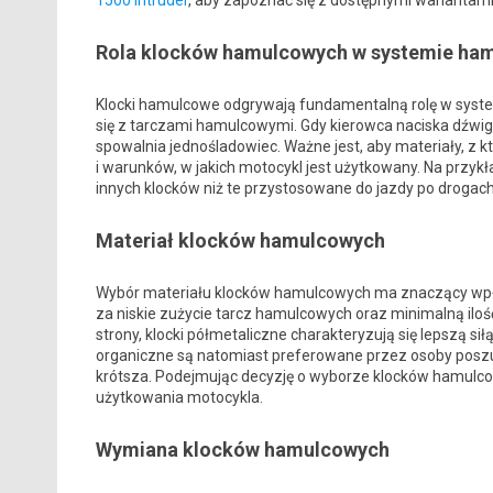
1500 Intruder
, aby zapoznać się z dostępnymi wariantami
Rola klocków hamulcowych w systemie ha
Klocki hamulcowe odgrywają fundamentalną rolę w syst
się z tarczami hamulcowymi. Gdy kierowca naciska dźwignię
spowalnia jednośladowiec. Ważne jest, aby materiały, z k
i warunków, w jakich motocykl jest użytkowany. Na prz
innych klocków niż te przystosowane do jazdy po drogac
Materiał klocków hamulcowych
Wybór materiału klocków hamulcowych ma znaczący wpływ
za niskie zużycie tarcz hamulcowych oraz minimalną ilość
strony, klocki półmetaliczne charakteryzują się lepszą 
organiczne są natomiast preferowane przez osoby poszu
krótsza. Podejmując decyzję o wyborze klocków hamulco
użytkowania motocykla.
Wymiana klocków hamulcowych