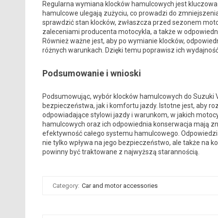
Regularna wymiana klocków hamulcowych jest kluczowa d
hamulcowe ulegają zużyciu, co prowadzi do zmniejszenia
sprawdzić stan klocków, zwłaszcza przed sezonem mo
zaleceniami producenta motocykla, a także w odpowie
Również ważne jest, aby po wymianie klocków, odpowiedni
różnych warunkach. Dzięki temu poprawisz ich wydajność 
Podsumowanie i wnioski
Podsumowując, wybór klocków hamulcowych do Suzuki Vs 
bezpieczeństwa, jak i komfortu jazdy. Istotne jest, aby r
odpowiadające stylowi jazdy i warunkom, w jakich moto
hamulcowych oraz ich odpowiednia konserwacja mają zn
efektywność całego systemu hamulcowego. Odpowiedzia
nie tylko wpływa na jego bezpieczeństwo, ale także na 
powinny być traktowane z najwyższą starannością.
Category:
Car and motor accessories