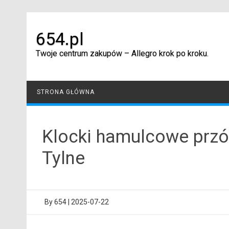
Skip
to
content
654.pl
Twoje centrum zakupów – Allegro krok po kroku.
STRONA GŁÓWNA
Klocki hamulcowe przód
Tylne
By
654
|
2025-07-22