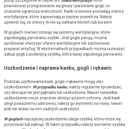
jazdy, szczególnie w ciepłe dni.
Słaba wentylacja
może
powodować przegrzewanie się głowy i parowanie gogli, co
znacznie ogranicza widoczność. Kaski crossowe posiadają otwory
wentylacyjne, które zapewniają przepływ powietrza. Należy
upewnić się, że otwory te nie są zatkane błotem lub kurzem.
W goglach również stosuje się systemy wentylacyjne, które
zapobiegają parowaniu szybki. Jeśli gogle parują, można
spróbować otworzyć otwory wentylacyjne lub zastosować
preparat antyfog. W ekstremalnych przypadkach można rozważyć
zakup gogli z podwójną szybką, która lepiej zapobiega parowaniu.
Uszkodzenia i naprawa kasku, gogli i rękawic
Podczas użytkowania kask, gogle i rękawice mogą ulec
uszkodzeniom.
W przypadku kasku
, należy regularnie sprawdzać,
czy skorupa nie jest pęknięta lub uszkodzona. Nawet niewielkie
uszkodzenie może znacznie obniżyć poziom ochrony. Jeśli kask
uległ poważnemu uderzeniu, należy go wymienić na nowy, nawet
jeśli nie widać na nim żadnych uszkodzeń.
W goglach
najczęściej uszkodzeniu ulega szybka, która może się
porysować lub pęknąć. W takim przypadku należy wymienić szybkę