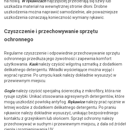
na nową.
W rękawicach
najczęściej przecierają się szwy lub
uszkadza materiał na wewnętrznej stronie dłoni. Drobne
uszkodzenia można naprawić samodzielnie, ale poważniejsze
uszkodzenia oznaczają konieczność wymiany rękawic.
Czyszczenie i przechowywanie sprzętu
ochronnego
Regularne czyszczenie i odpowiednie przechowywanie sprzętu
ochronnego przedłuża jego żywotność i zapewnia komfort
użytkowania.
Kask
należy czyścić wilgotną szmatką z dodatkiem
delikatnego detergentu. Wkładki wyściełające można wyjąć i
wyprać ręcznie. Po umyciu kask należy dokładnie wysuszyć w
przewiewnym miejscu.
Gogle
należy czyścić specjalną ściereczką z mikrofibry, która nie
rysuje szybki. Unikać stosowania agresywnych detergentów, które
mogą uszkodzić powłokę antyfog.
Rękawice
należy prać ręcznie w
letniej wodzie z dodatkiem delikatnego detergentu. Po praniu
rękawice należy dokładnie wysuszyć, unikając bezpośredniego
kontaktu z grzejnikiem lub słońcem. Sprzęt ochronny należy
przechowywać w suchym i przewiewnym miejscu, z dala od źródeł
ciepła i promieniowania UV.