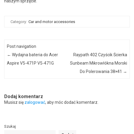
naszym sprzęcie.
Category:
Car and motor accessories
Post navigation
←
Wydajna bateria do Acer
Raypath 402 Czyścik Ścierka
Aspire V5-471P V5-471G
Sunbeam Mikrowłókna Morski
Do Polerowania 38×41
→
Dodaj komentarz
Musisz się
zalogować
, aby móc dodać komentarz.
Szukaj