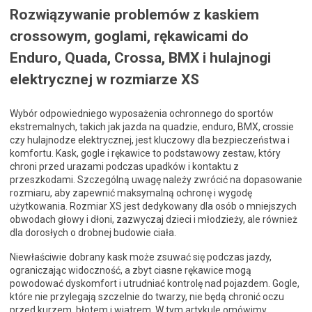
Rozwiązywanie problemów z kaskiem
crossowym, goglami, rękawicami do
Enduro, Quada, Crossa, BMX i hulajnogi
elektrycznej w rozmiarze XS
Wybór odpowiedniego wyposażenia ochronnego do sportów
ekstremalnych, takich jak jazda na quadzie, enduro, BMX, crossie
czy hulajnodze elektrycznej, jest kluczowy dla bezpieczeństwa i
komfortu. Kask, gogle i rękawice to podstawowy zestaw, który
chroni przed urazami podczas upadków i kontaktu z
przeszkodami. Szczególną uwagę należy zwrócić na dopasowanie
rozmiaru, aby zapewnić maksymalną ochronę i wygodę
użytkowania. Rozmiar XS jest dedykowany dla osób o mniejszych
obwodach głowy i dłoni, zazwyczaj dzieci i młodzieży, ale również
dla dorosłych o drobnej budowie ciała.
Niewłaściwie dobrany kask może zsuwać się podczas jazdy,
ograniczając widoczność, a zbyt ciasne rękawice mogą
powodować dyskomfort i utrudniać kontrolę nad pojazdem. Gogle,
które nie przylegają szczelnie do twarzy, nie będą chronić oczu
przed kurzem, błotem i wiatrem. W tym artykule omówimy