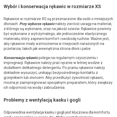
Wybór i konserwacja rękawic w rozmiarze XS
Rękawice w rozmiarze XS są przeznaczone dla osób o mniejszych
dłoniach.
Przy wyborze rękawic
należy zwrócić uwagę na materiał,
z którego są wykonane, oraz na jakość szwów. Rękawice powinny
być wykonane z wytrzymałego, ale jednocześnie elastycznego
materiału, który zapewni komfort i swobodę ruchów. Ważne jest,
aby rękawice miały wzmocnienia w miejscach narażonych na
przetarcia, takich jak wewnętrzna strona dłoni i palce.
Konserwacja rękawic
polega na regularnym czyszczeniu i
impregnacji. Rękawice należy prać ręcznie w letniej wodzie z
dodatkiem delikatnego detergentu. Po praniu rękawice należy
dokładnie wysuszyć, unikając bezpośredniego kontaktu z
grzejnikiem lub słońcem. Aby przedłużyć żywotność rękawic,
można je zaimpregnować specjalnym preparatem, który zwiększy
ich odporność na wodę i zabrudzenia.
Problemy z wentylacją kasku i gogli
Odpowiednia wentylacja kasku i gogli jest kluczowa dla komfortu