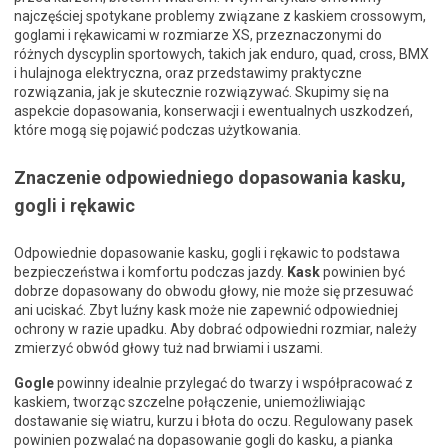
najczęściej spotykane problemy związane z kaskiem crossowym,
goglami i rękawicami w rozmiarze XS, przeznaczonymi do
różnych dyscyplin sportowych, takich jak enduro, quad, cross, BMX
i hulajnoga elektryczna, oraz przedstawimy praktyczne
rozwiązania, jak je skutecznie rozwiązywać. Skupimy się na
aspekcie dopasowania, konserwacji i ewentualnych uszkodzeń,
które mogą się pojawić podczas użytkowania.
Znaczenie odpowiedniego dopasowania kasku,
gogli i rękawic
Odpowiednie dopasowanie kasku, gogli i rękawic to podstawa
bezpieczeństwa i komfortu podczas jazdy.
Kask
powinien być
dobrze dopasowany do obwodu głowy, nie może się przesuwać
ani uciskać. Zbyt luźny kask może nie zapewnić odpowiedniej
ochrony w razie upadku. Aby dobrać odpowiedni rozmiar, należy
zmierzyć obwód głowy tuż nad brwiami i uszami.
Gogle
powinny idealnie przylegać do twarzy i współpracować z
kaskiem, tworząc szczelne połączenie, uniemożliwiając
dostawanie się wiatru, kurzu i błota do oczu. Regulowany pasek
powinien pozwalać na dopasowanie gogli do kasku, a pianka