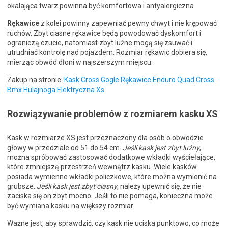
okalająca twarz powinna być komfortowa i antyalergiczna.
Rękawice
z kolei powinny zapewniać pewny chwyt i nie krępować
ruchów. Zbyt ciasne rękawice będą powodować dyskomfort i
ograniczą czucie, natomiast zbyt luźne mogą się zsuwać i
utrudniać kontrolę nad pojazdem. Rozmiar rękawic dobiera się,
mierząc obwód dłoni w najszerszym miejscu.
Zakup na stronie:
Kask Cross Gogle Rękawice Enduro Quad Cross
Bmx Hulajnoga Elektryczna Xs
Rozwiązywanie problemów z rozmiarem kasku XS
Kask w rozmiarze XS jest przeznaczony dla osób o obwodzie
głowy w przedziale od 51 do 54 cm.
Jeśli kask jest zbyt luźny
,
można spróbować zastosować dodatkowe wkładki wyściełające,
które zmniejszą przestrzeń wewnątrz kasku. Wiele kasków
posiada wymienne wkładki policzkowe, które można wymienić na
grubsze.
Jeśli kask jest zbyt ciasny
, należy upewnić się, że nie
zaciska się on zbyt mocno. Jeśli to nie pomaga, konieczna może
być wymiana kasku na większy rozmiar.
Ważne jest, aby sprawdzić, czy kask nie uciska punktowo, co może