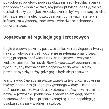
powodować ból głowy podczas dłuższej jazdy. Regulacja paska
pod brodą powinna być taka, aby pasek przylegał do szyi, ale nie
uciskał. Należy pamiętać, że kask powinien być wymieniany co kilka
lat, nawet jeśli nie uległ uszkodzeniom, ponieważ materiały, z
których jest wykonany, tracą swoje właściwości ochronne z
upływem czasu.
Dopasowanie i regulacja gogli crossowych
Gogle crossowe powinny pasować do kasku i przylegać do twarzy
na całym obwodzie.
Jeśli gogle nie przylegają prawidłowo
,
mogą przepuszczać wiatr i kurz, co negatywnie wpływa na
widoczność i komfort jazdy.
Regulowany pasek
powinien być na
tyle długi, aby można go było dopasować do kasku, ale nie
powinien być zbyt luźny, gdyż gogle będą się przesuwać.
Warto zwrócić uwagę na
piankę okalającą twarz
, która powinna
być wykonana z miękkiego i przyjemnego w dotyku materiału.
Jeśli pianka jest zużyta lub uszkodzona, można ją wymienić na
nową. W przypadku problemów z parowaniem gogli, można
zastosować specjalne preparaty antyfog, które zapobiegają
osadzaniu się pary wodnej na szybce.