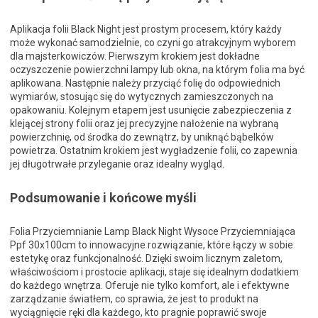
Aplikacja folii Black Night jest prostym procesem, który każdy
może wykonać samodzielnie, co czyni go atrakcyjnym wyborem
dla majsterkowiczów. Pierwszym krokiem jest dokładne
oczyszczenie powierzchni lampy lub okna, na którym folia ma być
aplikowana. Następnie należy przyciąć folię do odpowiednich
wymiarów, stosując się do wytycznych zamieszczonych na
opakowaniu. Kolejnym etapem jest usunięcie zabezpieczenia z
klejącej strony folii oraz jej precyzyjne nałożenie na wybraną
powierzchnię, od środka do zewnątrz, by uniknąć bąbelków
powietrza. Ostatnim krokiem jest wygładzenie folii, co zapewnia
jej długotrwałe przyleganie oraz idealny wygląd.
Podsumowanie i końcowe myśli
Folia Przyciemnianie Lamp Black Night Wysoce Przyciemniająca
Ppf 30x100cm to innowacyjne rozwiązanie, które łączy w sobie
estetykę oraz funkcjonalność. Dzięki swoim licznym zaletom,
właściwościom i prostocie aplikacji, staje się idealnym dodatkiem
do każdego wnętrza. Oferuje nie tylko komfort, ale i efektywne
zarządzanie światłem, co sprawia, że jest to produkt na
wyciągnięcie ręki dla każdego, kto pragnie poprawić swoje