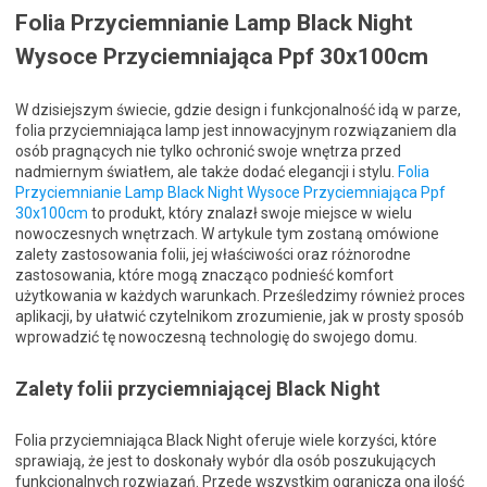
Folia Przyciemnianie Lamp Black Night
Wysoce Przyciemniająca Ppf 30x100cm
W dzisiejszym świecie, gdzie design i funkcjonalność idą w parze,
folia przyciemniająca lamp jest innowacyjnym rozwiązaniem dla
osób pragnących nie tylko ochronić swoje wnętrza przed
nadmiernym światłem, ale także dodać elegancji i stylu.
Folia
Przyciemnianie Lamp Black Night Wysoce Przyciemniająca Ppf
30x100cm
to produkt, który znalazł swoje miejsce w wielu
nowoczesnych wnętrzach. W artykule tym zostaną omówione
zalety zastosowania folii, jej właściwości oraz różnorodne
zastosowania, które mogą znacząco podnieść komfort
użytkowania w każdych warunkach. Prześledzimy również proces
aplikacji, by ułatwić czytelnikom zrozumienie, jak w prosty sposób
wprowadzić tę nowoczesną technologię do swojego domu.
Zalety folii przyciemniającej Black Night
Folia przyciemniająca Black Night oferuje wiele korzyści, które
sprawiają, że jest to doskonały wybór dla osób poszukujących
funkcjonalnych rozwiązań. Przede wszystkim ogranicza ona ilość